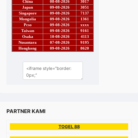
PARTNER KAMI
TOGEL 88