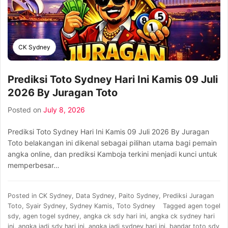
Juli
2026
By
Juragan
CK Sydney
Toto
Prediksi Toto Sydney Hari Ini Kamis 09 Juli
2026 By Juragan Toto
Posted on
July 8, 2026
Prediksi Toto Sydney Hari Ini Kamis 09 Juli 2026 By Juragan
Toto belakangan ini dikenal sebagai pilihan utama bagi pemain
angka online, dan prediksi Kamboja terkini menjadi kunci untuk
memperbesar…
Posted in
CK Sydney
,
Data Sydney
,
Paito Sydney
,
Prediksi Juragan
Toto
,
Syair Sydney
,
Sydney Kamis
,
Toto Sydney
Tagged
agen togel
sdy
,
agen togel sydney
,
angka ck sdy hari ini
,
angka ck sydney hari
ini
,
angka jadi sdy hari ini
,
angka jadi sydney hari ini
,
bandar toto sdy