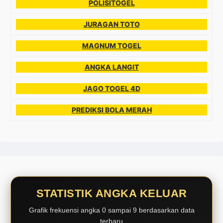
POLISITOGEL
JURAGAN TOTO
MAGNUM TOGEL
ANGKA LANGIT
JAGO TOGEL 4D
PREDIKSI BOLA MERAH
STATISTIK ANGKA KELUAR
Grafik frekuensi angka 0 sampai 9 berdasarkan data
terbaru