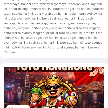
terpercaya
,
bandar toto sydney terpercaya
,
bocoran langit sdy hari
ini
,
bocoran langit sydney hari ini
,
bocoran togel sdy hari ini
,
bocoran
togel sydney hari ini
,
bola merah sdy hari ini
,
bola merah sydney hari
ini
,
buku syair sdy hari ini
,
buku syair sydney hari ini
,
data sdy
lengkap
,
data sydney lengkap
,
naga mas sdy
,
naga mas sydney
,
paito sdy lengkap
,
paito sydney lengkap
,
paito warna sdy lengkap
,
paito warna sydney lengkap
,
prediksi toto sdy hari ini
,
prediksi toto
sydney hari ini
,
situs togel sdy hari ini
,
situs togel sydney hari ini
,
syair sdy hari ini
,
syair sydney hari ini
,
toto sdy hari ini
,
toto sydney
hari ini
,
toto togel sdy hari ini
,
toto togel sydney hari ini
Leave a
on
Comment
Prediksi
Toto
Sydney
Hari
Ini
Kamis
09
Juli
2026
By
Juragan