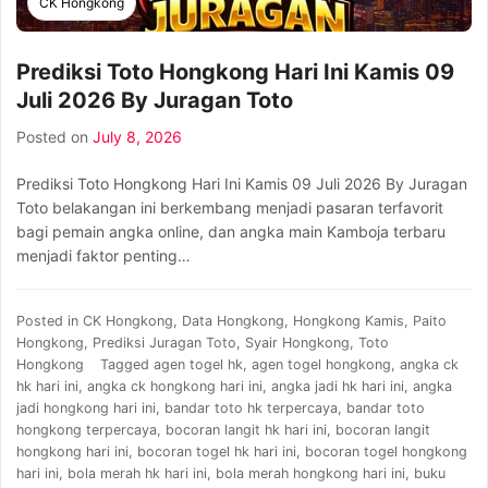
CK Hongkong
Toto
Prediksi Toto Hongkong Hari Ini Kamis 09
Juli 2026 By Juragan Toto
Posted on
July 8, 2026
Prediksi Toto Hongkong Hari Ini Kamis 09 Juli 2026 By Juragan
Toto belakangan ini berkembang menjadi pasaran terfavorit
bagi pemain angka online, dan angka main Kamboja terbaru
menjadi faktor penting…
Posted in
CK Hongkong
,
Data Hongkong
,
Hongkong Kamis
,
Paito
Hongkong
,
Prediksi Juragan Toto
,
Syair Hongkong
,
Toto
Hongkong
Tagged
agen togel hk
,
agen togel hongkong
,
angka ck
hk hari ini
,
angka ck hongkong hari ini
,
angka jadi hk hari ini
,
angka
jadi hongkong hari ini
,
bandar toto hk terpercaya
,
bandar toto
hongkong terpercaya
,
bocoran langit hk hari ini
,
bocoran langit
hongkong hari ini
,
bocoran togel hk hari ini
,
bocoran togel hongkong
hari ini
,
bola merah hk hari ini
,
bola merah hongkong hari ini
,
buku