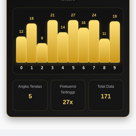
21
27
24
19
18
16
14
12
11
9
0
1
2
3
4
5
6
7
8
9
Angka Teratas
Frekuensi
Total Data
Tertinggi
5
171
27x