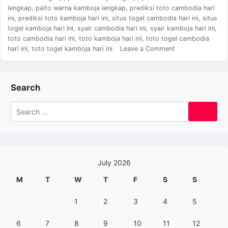
lengkap
,
paito warna kamboja lengkap
,
prediksi toto cambodia hari
ini
,
prediksi toto kamboja hari ini
,
situs togel cambodia hari ini
,
situs
togel kamboja hari ini
,
syair cambodia hari ini
,
syair kamboja hari ini
,
toto cambodia hari ini
,
toto kamboja hari ini
,
toto togel cambodia
on
hari ini
,
toto togel kamboja hari ini
Leave a Comment
Prediksi
Toto
Cambodia
Search
Hari
Ini
Search
Kamis
for:
Search
09
Juli
2026
By
Juragan
July 2026
Toto
M
T
W
T
F
S
S
1
2
3
4
5
6
7
8
9
10
11
12