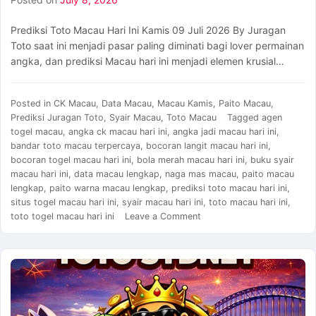
Prediksi Toto Macau Hari Ini Kamis 09 Juli 2026 By Juragan
Toto saat ini menjadi pasar paling diminati bagi lover permainan
angka, dan prediksi Macau hari ini menjadi elemen krusial…
Posted in
CK Macau
,
Data Macau
,
Macau Kamis
,
Paito Macau
,
Prediksi Juragan Toto
,
Syair Macau
,
Toto Macau
Tagged
agen
togel macau
,
angka ck macau hari ini
,
angka jadi macau hari ini
,
bandar toto macau terpercaya
,
bocoran langit macau hari ini
,
bocoran togel macau hari ini
,
bola merah macau hari ini
,
buku syair
macau hari ini
,
data macau lengkap
,
naga mas macau
,
paito macau
lengkap
,
paito warna macau lengkap
,
prediksi toto macau hari ini
,
situs togel macau hari ini
,
syair macau hari ini
,
toto macau hari ini
,
on
toto togel macau hari ini
Leave a Comment
Prediksi
Toto
Macau
Hari
Ini
Kamis
09