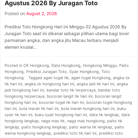
Agustus 2026 By Juragan Toto
Posted on
August 2, 2026
Prediksi Toto Hongkong Hari Ini Minggu 02 Agustus 2026 By
Juragan Toto saat ini dikenal sebagai pilihan utama bagi lover
permainan angka, dan angka jitu Macau terbaru menjadi
elemen krusial…
Posted in
CK Hongkong
,
Data Hongkong
,
Hongkong Minggu
,
Paito
Hongkong
,
Prediksi Juragan Toto
,
Syair Hongkong
,
Toto
Hongkong
Tagged
agen togel hk
,
agen togel hongkong
,
angka ck
hk hari ini
,
angka ck hongkong hari ini
,
angka jadi hk hari ini
,
angka
jadi hongkong hari ini
,
bandar toto hk terpercaya
,
bandar toto
hongkong terpercaya
,
bocoran langit hk hari ini
,
bocoran langit
hongkong hari ini
,
bocoran togel hk hari ini
,
bocoran togel hongkong
hari ini
,
bola merah hk hari ini
,
bola merah hongkong hari ini
,
buku
syair hk hari ini
,
buku syair hongkong hari ini
,
data hk lengkap
,
data
hongkong lengkap
,
naga mas hk
,
naga mas hongkong
,
paito hk
lengkap
,
paito hongkong lengkap
,
paito warna hk lengkap
,
paito
warna hongkong lengkap
,
prediksi toto hk hari ini
,
prediksi toto