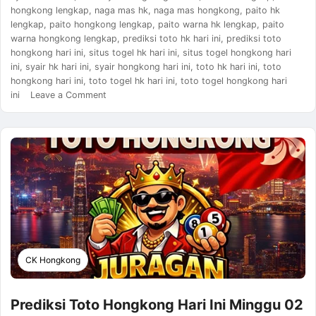
hongkong lengkap
,
naga mas hk
,
naga mas hongkong
,
paito hk
lengkap
,
paito hongkong lengkap
,
paito warna hk lengkap
,
paito
warna hongkong lengkap
,
prediksi toto hk hari ini
,
prediksi toto
hongkong hari ini
,
situs togel hk hari ini
,
situs togel hongkong hari
ini
,
syair hk hari ini
,
syair hongkong hari ini
,
toto hk hari ini
,
toto
hongkong hari ini
,
toto togel hk hari ini
,
toto togel hongkong hari
on
ini
Leave a Comment
Prediksi
Toto
Hongkong
Hari
Ini
Senin
03
Agustus
2026
By
Juragan
CK Hongkong
Toto
Prediksi Toto Hongkong Hari Ini Minggu 02