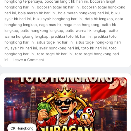
hongkong terpercaya
,
bocoran langit hk hari ini
,
bocoran langit
hongkong hari ini
,
bocoran togel hk hari ini
,
bocoran togel hongkong
hari ini
,
bola merah hk hari ini
,
bola merah hongkong hari ini
,
buku
syair hk hari ini
,
buku syair hongkong hari ini
,
data hk lengkap
,
data
hongkong lengkap
,
naga mas hk
,
naga mas hongkong
,
paito hk
lengkap
,
paito hongkong lengkap
,
paito warna hk lengkap
,
paito
warna hongkong lengkap
,
prediksi toto hk hari ini
,
prediksi toto
hongkong hari ini
,
situs togel hk hari ini
,
situs togel hongkong hari
ini
,
syair hk hari ini
,
syair hongkong hari ini
,
toto hk hari ini
,
toto
hongkong hari ini
,
toto togel hk hari ini
,
toto togel hongkong hari
on
ini
Leave a Comment
Prediksi
Toto
Hongkong
Hari
Ini
Selasa
04
Agustus
2026
By
Juragan
CK Hongkong
Toto