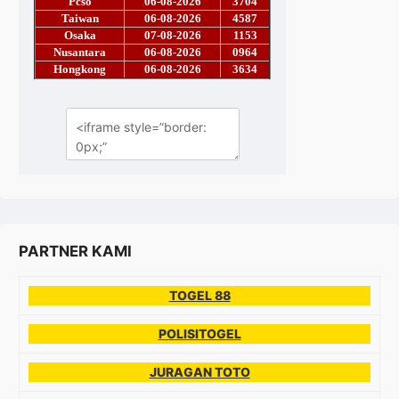
PARTNER KAMI
TOGEL 88
POLISITOGEL
JURAGAN TOTO