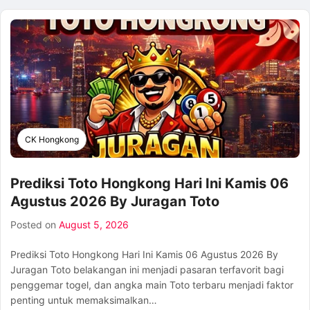
CK Hongkong
Prediksi Toto Hongkong Hari Ini Kamis 06
Agustus 2026 By Juragan Toto
Posted on
August 5, 2026
Prediksi Toto Hongkong Hari Ini Kamis 06 Agustus 2026 By
Juragan Toto belakangan ini menjadi pasaran terfavorit bagi
penggemar togel, dan angka main Toto terbaru menjadi faktor
penting untuk memaksimalkan…