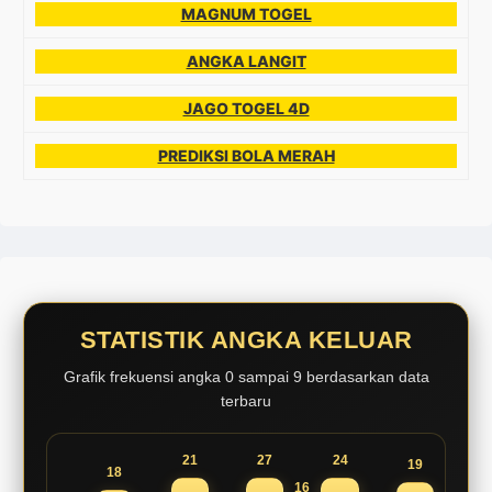
MAGNUM TOGEL
ANGKA LANGIT
JAGO TOGEL 4D
PREDIKSI BOLA MERAH
STATISTIK ANGKA KELUAR
Grafik frekuensi angka 0 sampai 9 berdasarkan data
terbaru
21
27
24
19
18
16