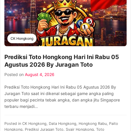
Kamis
06
Agustus
2026
By
Juragan
CK Hongkong
Toto
Prediksi Toto Hongkong Hari Ini Rabu 05
Agustus 2026 By Juragan Toto
Posted on
August 4, 2026
Prediksi Toto Hongkong Hari Ini Rabu 05 Agustus 2026 By
Juragan Toto saat ini dikenal sebagai game angka paling
populer bagi pecinta tebak angka, dan angka jitu Singapore
terbaru menjadi…
Posted in
CK Hongkong
,
Data Hongkong
,
Hongkong Rabu
,
Paito
Hongkong
,
Prediksi Juragan Toto
,
Syair Hongkong
,
Toto