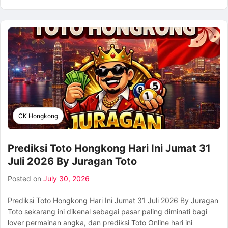
Prediksi
Toto
Hongkong
Hari
Ini
Sabtu
01
Agustus
2026
By
Juragan
CK Hongkong
Toto
Prediksi Toto Hongkong Hari Ini Jumat 31
Juli 2026 By Juragan Toto
Posted on
July 30, 2026
Prediksi Toto Hongkong Hari Ini Jumat 31 Juli 2026 By Juragan
Toto sekarang ini dikenal sebagai pasar paling diminati bagi
lover permainan angka, dan prediksi Toto Online hari ini