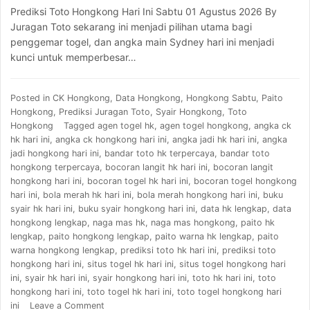
Prediksi Toto Hongkong Hari Ini Sabtu 01 Agustus 2026 By
Juragan Toto sekarang ini menjadi pilihan utama bagi
penggemar togel, dan angka main Sydney hari ini menjadi
kunci untuk memperbesar…
Posted in
CK Hongkong
,
Data Hongkong
,
Hongkong Sabtu
,
Paito
Hongkong
,
Prediksi Juragan Toto
,
Syair Hongkong
,
Toto
Hongkong
Tagged
agen togel hk
,
agen togel hongkong
,
angka ck
hk hari ini
,
angka ck hongkong hari ini
,
angka jadi hk hari ini
,
angka
jadi hongkong hari ini
,
bandar toto hk terpercaya
,
bandar toto
hongkong terpercaya
,
bocoran langit hk hari ini
,
bocoran langit
hongkong hari ini
,
bocoran togel hk hari ini
,
bocoran togel hongkong
hari ini
,
bola merah hk hari ini
,
bola merah hongkong hari ini
,
buku
syair hk hari ini
,
buku syair hongkong hari ini
,
data hk lengkap
,
data
hongkong lengkap
,
naga mas hk
,
naga mas hongkong
,
paito hk
lengkap
,
paito hongkong lengkap
,
paito warna hk lengkap
,
paito
warna hongkong lengkap
,
prediksi toto hk hari ini
,
prediksi toto
hongkong hari ini
,
situs togel hk hari ini
,
situs togel hongkong hari
ini
,
syair hk hari ini
,
syair hongkong hari ini
,
toto hk hari ini
,
toto
hongkong hari ini
,
toto togel hk hari ini
,
toto togel hongkong hari
on
ini
Leave a Comment