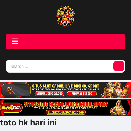
Skip
to
content
☰
Menu
Search
Searc
for:
toto hk hari ini