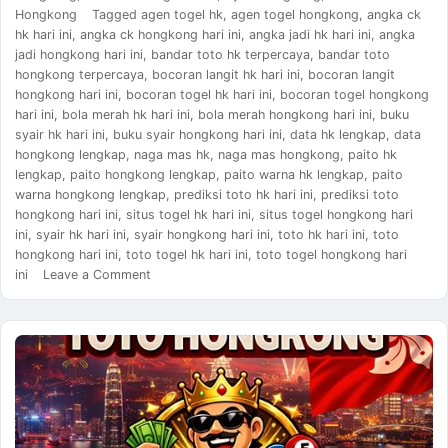
Hongkong
Tagged
agen togel hk
,
agen togel hongkong
,
angka ck
hk hari ini
,
angka ck hongkong hari ini
,
angka jadi hk hari ini
,
angka
jadi hongkong hari ini
,
bandar toto hk terpercaya
,
bandar toto
hongkong terpercaya
,
bocoran langit hk hari ini
,
bocoran langit
hongkong hari ini
,
bocoran togel hk hari ini
,
bocoran togel hongkong
hari ini
,
bola merah hk hari ini
,
bola merah hongkong hari ini
,
buku
syair hk hari ini
,
buku syair hongkong hari ini
,
data hk lengkap
,
data
hongkong lengkap
,
naga mas hk
,
naga mas hongkong
,
paito hk
lengkap
,
paito hongkong lengkap
,
paito warna hk lengkap
,
paito
warna hongkong lengkap
,
prediksi toto hk hari ini
,
prediksi toto
hongkong hari ini
,
situs togel hk hari ini
,
situs togel hongkong hari
ini
,
syair hk hari ini
,
syair hongkong hari ini
,
toto hk hari ini
,
toto
hongkong hari ini
,
toto togel hk hari ini
,
toto togel hongkong hari
on
ini
Leave a Comment
Prediksi
Toto
Hongkong
Hari
Ini
Rabu
05
Agustus