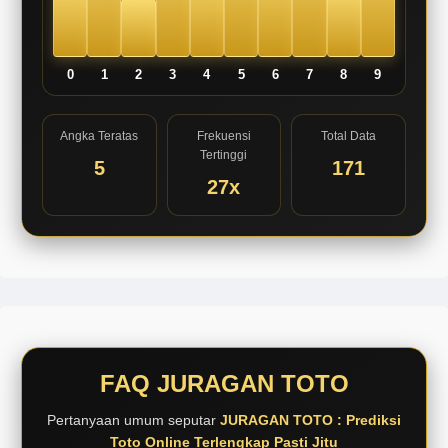
0
1
2
3
4
5
6
7
8
9
Angka Teratas
Frekuensi
Total Data
Tertinggi
5
171
27x
FAQ JURAGAN TOTO
Pertanyaan umum seputar
JURAGAN TOTO : Prediksi
Toto Online Terlengkap Pasti Jitu