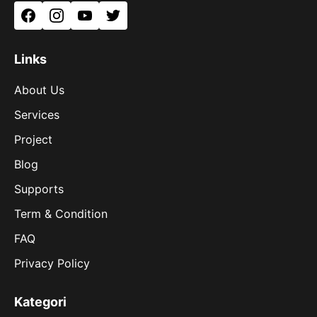
Facebook
Instagram
YouTube
Twitter
Links
About Us
Services
Project
Blog
Supports
Term & Condition
FAQ
Privacy Policy
Kategori