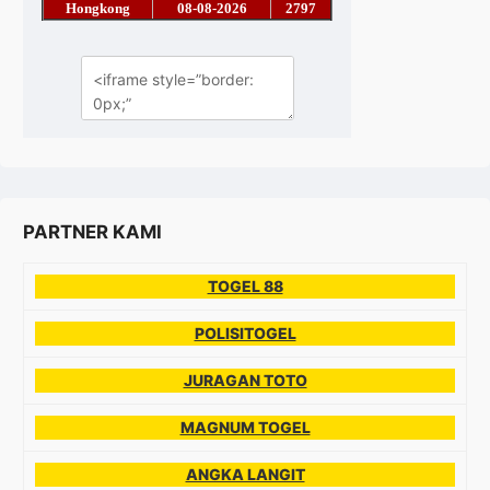
PARTNER KAMI
TOGEL 88
POLISITOGEL
JURAGAN TOTO
MAGNUM TOGEL
ANGKA LANGIT