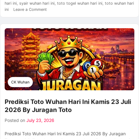
hari ini
,
syair wuhan hari ini
,
toto togel wuhan hari ini
,
toto wuhan hari
on
ini
Leave a Comment
Prediksi
Toto
Wuhan
Hari
Ini
Kamis
30
Juli
2026
By
Juragan
CK Wuhan
Toto
Prediksi Toto Wuhan Hari Ini Kamis 23 Juli
2026 By Juragan Toto
Posted on
July 23, 2026
Prediksi Toto Wuhan Hari Ini Kamis 23 Juli 2026 By Juragan