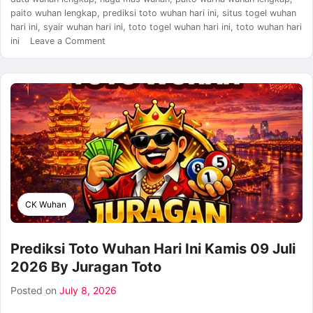
paito wuhan lengkap
,
prediksi toto wuhan hari ini
,
situs togel wuhan
hari ini
,
syair wuhan hari ini
,
toto togel wuhan hari ini
,
toto wuhan hari
on
ini
Leave a Comment
Prediksi
Toto
Wuhan
Hari
Ini
Kamis
16
Juli
2026
By
Juragan
CK Wuhan
Toto
Prediksi Toto Wuhan Hari Ini Kamis 09 Juli
2026 By Juragan Toto
Posted on
July 8, 2026