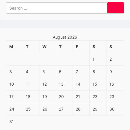
Juni
Search
2026
for:
Search
By
Juragan
Toto
August 2026
M
T
W
T
F
S
S
1
2
3
4
5
6
7
8
9
10
11
12
13
14
15
16
17
18
19
20
21
22
23
24
25
26
27
28
29
30
31