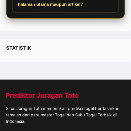
halaman utama maupun artikel?
STATISTIK
Prediktor Juragan Toto
Situs Juragan Toto memberikan prediksi togel berdasarkan
ramalan dari para master Togel dan Suhu Togel Terbaik di
Indonesia.