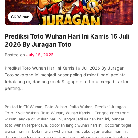
By
Juragan
CK Wuhan
Toto
Prediksi Toto Wuhan Hari Ini Kamis 16 Juli
2026 By Juragan Toto
Posted on
July 15, 2026
Prediksi Toto Wuhan Hari Ini Kamis 16 Juli 2026 By Juragan
Toto sekarang ini menjadi pasar paling diminati bagi pecinta
tebak angka, dan angka ck Singapore terbaru menjadi faktor
penting…
Posted in
CK Wuhan
,
Data Wuhan
,
Paito Wuhan
,
Prediksi Juragan
Toto
,
Syair Wuhan
,
Toto Wuhan
,
Wuhan Kamis
Tagged
agen togel
wuhan
,
angka ck wuhan hari ini
,
angka jadi wuhan hari ini
,
bandar
toto wuhan terpercaya
,
bocoran langit wuhan hari ini
,
bocoran togel
wuhan hari ini
,
bola merah wuhan hari ini
,
buku syair wuhan hari ini
,
data wuhan lengkap
,
naga mas wuhan
,
paito warna wuhan lengkap
,