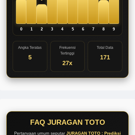
0
1
2
3
4
5
6
7
8
9
Angka Teratas
Frekuensi
Total Data
Tertinggi
5
171
27x
FAQ JURAGAN TOTO
Pertanyaan umum seputar
JURAGAN TOTO : Prediksi