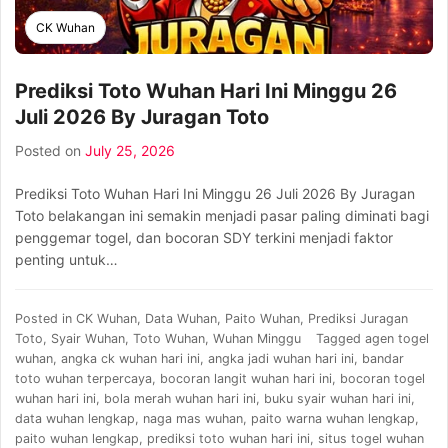
Juragan
CK Wuhan
Toto
Prediksi Toto Wuhan Hari Ini Minggu 26
Juli 2026 By Juragan Toto
Posted on
July 25, 2026
Prediksi Toto Wuhan Hari Ini Minggu 26 Juli 2026 By Juragan
Toto belakangan ini semakin menjadi pasar paling diminati bagi
penggemar togel, dan bocoran SDY terkini menjadi faktor
penting untuk…
Posted in
CK Wuhan
,
Data Wuhan
,
Paito Wuhan
,
Prediksi Juragan
Toto
,
Syair Wuhan
,
Toto Wuhan
,
Wuhan Minggu
Tagged
agen togel
wuhan
,
angka ck wuhan hari ini
,
angka jadi wuhan hari ini
,
bandar
toto wuhan terpercaya
,
bocoran langit wuhan hari ini
,
bocoran togel
wuhan hari ini
,
bola merah wuhan hari ini
,
buku syair wuhan hari ini
,
data wuhan lengkap
,
naga mas wuhan
,
paito warna wuhan lengkap
,
paito wuhan lengkap
,
prediksi toto wuhan hari ini
,
situs togel wuhan