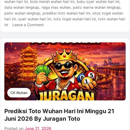
wuhan hari ini
,
bola merah wuhan hari ini
,
buku syair wuhan hari ini
,
data wuhan lengkap
,
naga mas wuhan
,
paito warna wuhan lengkap
,
paito wuhan lengkap
,
prediksi toto wuhan hari ini
,
situs togel wuhan
hari ini
,
syair wuhan hari ini
,
toto togel wuhan hari ini
,
toto wuhan hari
on
ini
Leave a Comment
Prediksi
Toto
Wuhan
Hari
Ini
Minggu
28
Juni
2026
By
Juragan
CK Wuhan
Toto
Prediksi Toto Wuhan Hari Ini Minggu 21
Juni 2026 By Juragan Toto
Posted on
June 21, 2026