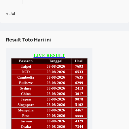
« Jul
Result Toto Hari ini