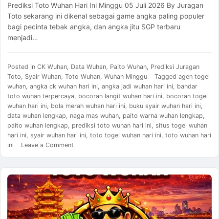
Prediksi Toto Wuhan Hari Ini Minggu 05 Juli 2026 By Juragan
Toto sekarang ini dikenal sebagai game angka paling populer
bagi pecinta tebak angka, dan angka jitu SGP terbaru
menjadi…
Posted in
CK Wuhan
,
Data Wuhan
,
Paito Wuhan
,
Prediksi Juragan
Toto
,
Syair Wuhan
,
Toto Wuhan
,
Wuhan Minggu
Tagged
agen togel
wuhan
,
angka ck wuhan hari ini
,
angka jadi wuhan hari ini
,
bandar
toto wuhan terpercaya
,
bocoran langit wuhan hari ini
,
bocoran togel
wuhan hari ini
,
bola merah wuhan hari ini
,
buku syair wuhan hari ini
,
data wuhan lengkap
,
naga mas wuhan
,
paito warna wuhan lengkap
,
paito wuhan lengkap
,
prediksi toto wuhan hari ini
,
situs togel wuhan
hari ini
,
syair wuhan hari ini
,
toto togel wuhan hari ini
,
toto wuhan hari
on
ini
Leave a Comment
Prediksi
Toto
Wuhan
Hari
Ini
Minggu
05