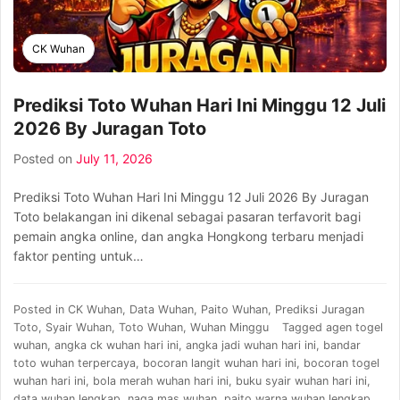
By
Juragan
CK Wuhan
Toto
Prediksi Toto Wuhan Hari Ini Minggu 12 Juli
2026 By Juragan Toto
Posted on
July 11, 2026
Prediksi Toto Wuhan Hari Ini Minggu 12 Juli 2026 By Juragan
Toto belakangan ini dikenal sebagai pasaran terfavorit bagi
pemain angka online, dan angka Hongkong terbaru menjadi
faktor penting untuk…
Posted in
CK Wuhan
,
Data Wuhan
,
Paito Wuhan
,
Prediksi Juragan
Toto
,
Syair Wuhan
,
Toto Wuhan
,
Wuhan Minggu
Tagged
agen togel
wuhan
,
angka ck wuhan hari ini
,
angka jadi wuhan hari ini
,
bandar
toto wuhan terpercaya
,
bocoran langit wuhan hari ini
,
bocoran togel
wuhan hari ini
,
bola merah wuhan hari ini
,
buku syair wuhan hari ini
,
data wuhan lengkap
,
naga mas wuhan
,
paito warna wuhan lengkap
,