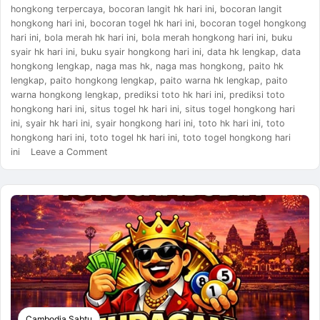
hongkong terpercaya
,
bocoran langit hk hari ini
,
bocoran langit
hongkong hari ini
,
bocoran togel hk hari ini
,
bocoran togel hongkong
hari ini
,
bola merah hk hari ini
,
bola merah hongkong hari ini
,
buku
syair hk hari ini
,
buku syair hongkong hari ini
,
data hk lengkap
,
data
hongkong lengkap
,
naga mas hk
,
naga mas hongkong
,
paito hk
lengkap
,
paito hongkong lengkap
,
paito warna hk lengkap
,
paito
warna hongkong lengkap
,
prediksi toto hk hari ini
,
prediksi toto
hongkong hari ini
,
situs togel hk hari ini
,
situs togel hongkong hari
ini
,
syair hk hari ini
,
syair hongkong hari ini
,
toto hk hari ini
,
toto
hongkong hari ini
,
toto togel hk hari ini
,
toto togel hongkong hari
on
ini
Leave a Comment
Prediksi
Toto
Hongkong
Hari
Ini
Sabtu
08
Agustus
2026
By
Juragan
Cambodia Sabtu