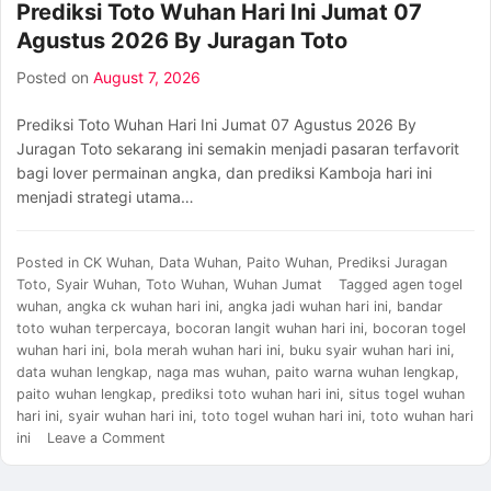
Prediksi Toto Wuhan Hari Ini Jumat 07
Agustus 2026 By Juragan Toto
Posted on
August 7, 2026
Prediksi Toto Wuhan Hari Ini Jumat 07 Agustus 2026 By
Juragan Toto sekarang ini semakin menjadi pasaran terfavorit
bagi lover permainan angka, dan prediksi Kamboja hari ini
menjadi strategi utama…
Posted in
CK Wuhan
,
Data Wuhan
,
Paito Wuhan
,
Prediksi Juragan
Toto
,
Syair Wuhan
,
Toto Wuhan
,
Wuhan Jumat
Tagged
agen togel
wuhan
,
angka ck wuhan hari ini
,
angka jadi wuhan hari ini
,
bandar
toto wuhan terpercaya
,
bocoran langit wuhan hari ini
,
bocoran togel
wuhan hari ini
,
bola merah wuhan hari ini
,
buku syair wuhan hari ini
,
data wuhan lengkap
,
naga mas wuhan
,
paito warna wuhan lengkap
,
paito wuhan lengkap
,
prediksi toto wuhan hari ini
,
situs togel wuhan
hari ini
,
syair wuhan hari ini
,
toto togel wuhan hari ini
,
toto wuhan hari
on
ini
Leave a Comment
Prediksi
Toto