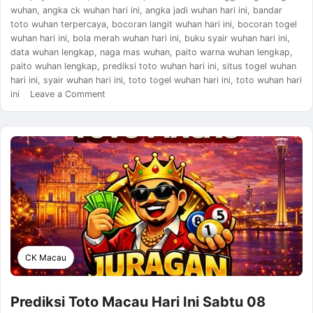
wuhan
,
angka ck wuhan hari ini
,
angka jadi wuhan hari ini
,
bandar
toto wuhan terpercaya
,
bocoran langit wuhan hari ini
,
bocoran togel
wuhan hari ini
,
bola merah wuhan hari ini
,
buku syair wuhan hari ini
,
data wuhan lengkap
,
naga mas wuhan
,
paito warna wuhan lengkap
,
paito wuhan lengkap
,
prediksi toto wuhan hari ini
,
situs togel wuhan
hari ini
,
syair wuhan hari ini
,
toto togel wuhan hari ini
,
toto wuhan hari
on
ini
Leave a Comment
Prediksi
Toto
Wuhan
Hari
Ini
Sabtu
08
Agustus
2026
By
Juragan
CK Macau
Toto
Prediksi Toto Macau Hari Ini Sabtu 08