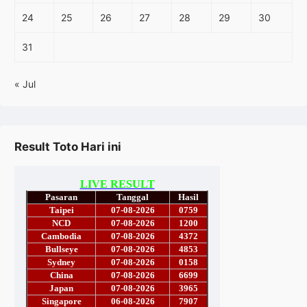
24
25
26
27
28
29
30
31
« Jul
Result Toto Hari ini