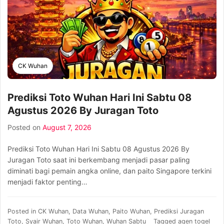
Sabtu
08
Agustus
2026
By
Juragan
CK Wuhan
Toto
Prediksi Toto Wuhan Hari Ini Sabtu 08
Agustus 2026 By Juragan Toto
Posted on
August 7, 2026
Prediksi Toto Wuhan Hari Ini Sabtu 08 Agustus 2026 By
Juragan Toto saat ini berkembang menjadi pasar paling
diminati bagi pemain angka online, dan paito Singapore terkini
menjadi faktor penting…
Posted in
CK Wuhan
,
Data Wuhan
,
Paito Wuhan
,
Prediksi Juragan
Toto
,
Syair Wuhan
,
Toto Wuhan
,
Wuhan Sabtu
Tagged
agen togel