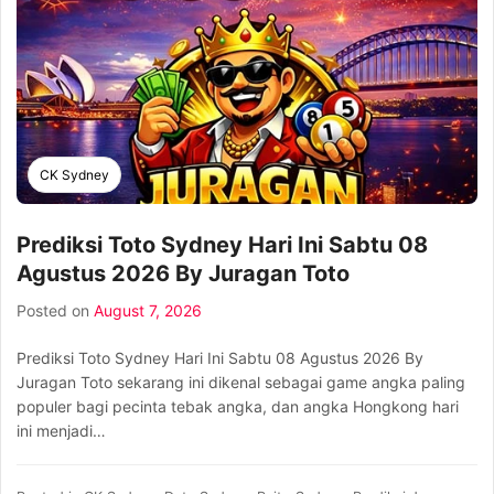
Hari
Ini
Sabtu
08
Agustus
2026
By
Juragan
CK Sydney
Toto
Prediksi Toto Sydney Hari Ini Sabtu 08
Agustus 2026 By Juragan Toto
Posted on
August 7, 2026
Prediksi Toto Sydney Hari Ini Sabtu 08 Agustus 2026 By
Juragan Toto sekarang ini dikenal sebagai game angka paling
populer bagi pecinta tebak angka, dan angka Hongkong hari
ini menjadi…