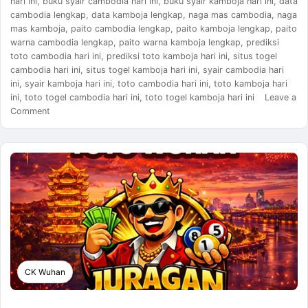
hari ini
,
buku syair cambodia hari ini
,
buku syair kamboja hari ini
,
data
cambodia lengkap
,
data kamboja lengkap
,
naga mas cambodia
,
naga
mas kamboja
,
paito cambodia lengkap
,
paito kamboja lengkap
,
paito
warna cambodia lengkap
,
paito warna kamboja lengkap
,
prediksi
toto cambodia hari ini
,
prediksi toto kamboja hari ini
,
situs togel
cambodia hari ini
,
situs togel kamboja hari ini
,
syair cambodia hari
ini
,
syair kamboja hari ini
,
toto cambodia hari ini
,
toto kamboja hari
ini
,
toto togel cambodia hari ini
,
toto togel kamboja hari ini
Leave a
on
Comment
Prediksi
Toto
Cambodia
Hari
Ini
Sabtu
08
Agustus
2026
By
Juragan
CK Wuhan
Toto