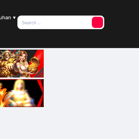
uhan
Search
Search
for: