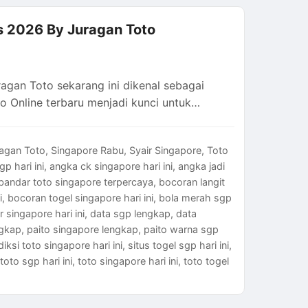
us 2026 By Juragan Toto
agan Toto sekarang ini dikenal sebagai
to Online terbaru menjadi kunci untuk…
ragan Toto
,
Singapore Rabu
,
Syair Singapore
,
Toto
p hari ini
,
angka ck singapore hari ini
,
angka jadi
bandar toto singapore terpercaya
,
bocoran langit
i
,
bocoran togel singapore hari ini
,
bola merah sgp
r singapore hari ini
,
data sgp lengkap
,
data
ngkap
,
paito singapore lengkap
,
paito warna sgp
diksi toto singapore hari ini
,
situs togel sgp hari ini
,
toto sgp hari ini
,
toto singapore hari ini
,
toto togel