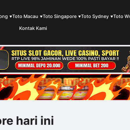
ong
Toto Macau
Toto Singapore
Toto Sydney
Toto W
Kontak Kami
e hari ini