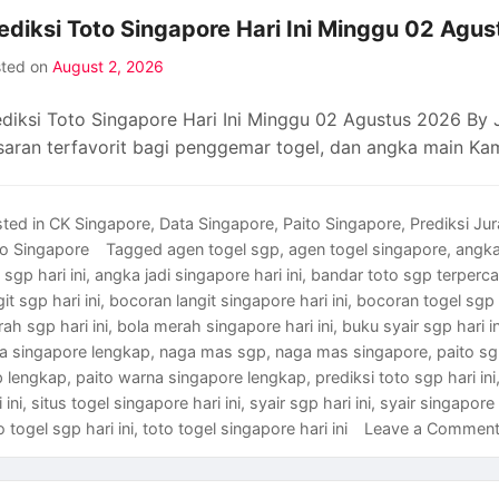
Singapore
ediksi Toto Singapore Hari Ini Minggu 02 Agu
Hari
sted on
August 2, 2026
Ini
Senin
ediksi Toto Singapore Hari Ini Minggu 02 Agustus 2026 By 
03
Agustus
saran terfavorit bagi penggemar togel, dan angka main Kam
2026
By
Juragan
ted in
CK Singapore
,
Data Singapore
,
Paito Singapore
,
Prediksi Ju
Toto
o Singapore
Tagged
agen togel sgp
,
agen togel singapore
,
angka
i sgp hari ini
,
angka jadi singapore hari ini
,
bandar toto sgp terperc
git sgp hari ini
,
bocoran langit singapore hari ini
,
bocoran togel sgp h
ah sgp hari ini
,
bola merah singapore hari ini
,
buku syair sgp hari in
a singapore lengkap
,
naga mas sgp
,
naga mas singapore
,
paito s
 lengkap
,
paito warna singapore lengkap
,
prediksi toto sgp hari ini
 ini
,
situs togel singapore hari ini
,
syair sgp hari ini
,
syair singapore h
o togel sgp hari ini
,
toto togel singapore hari ini
Leave a Commen