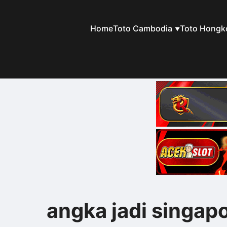
Skip
to
Home
Toto Cambodia
Toto Hongk
content
angka jadi singapor