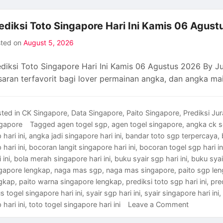
ediksi Toto Singapore Hari Ini Kamis 06 Agus
sted on
August 5, 2026
ediksi Toto Singapore Hari Ini Kamis 06 Agustus 2026 By J
saran terfavorit bagi lover permainan angka, dan angka ma
ted in
CK Singapore
,
Data Singapore
,
Paito Singapore
,
Prediksi Ju
gapore
Tagged
agen togel sgp
,
agen togel singapore
,
angka ck sg
 hari ini
,
angka jadi singapore hari ini
,
bandar toto sgp terpercaya
,
 hari ini
,
bocoran langit singapore hari ini
,
bocoran togel sgp hari in
 ini
,
bola merah singapore hari ini
,
buku syair sgp hari ini
,
buku syai
gapore lengkap
,
naga mas sgp
,
naga mas singapore
,
paito sgp le
gkap
,
paito warna singapore lengkap
,
prediksi toto sgp hari ini
,
pre
us togel singapore hari ini
,
syair sgp hari ini
,
syair singapore hari ini
,
on
 hari ini
,
toto togel singapore hari ini
Leave a Comment
Prediksi