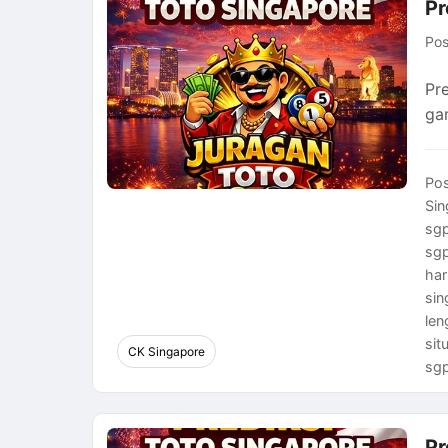
Pr
Po
Pr
ga
Pos
Sin
sgp
sgp
hari
sin
len
sit
CK Singapore
sgp
Pr