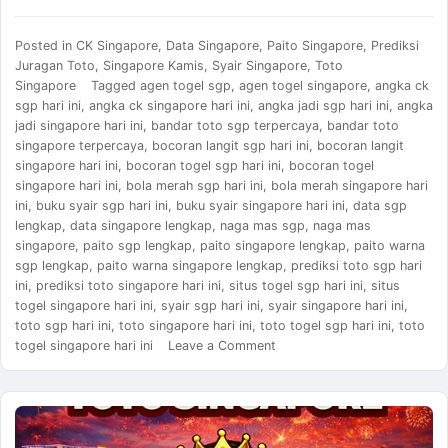
Posted in
CK Singapore
,
Data Singapore
,
Paito Singapore
,
Prediksi
Juragan Toto
,
Singapore Kamis
,
Syair Singapore
,
Toto
Singapore
Tagged
agen togel sgp
,
agen togel singapore
,
angka ck
sgp hari ini
,
angka ck singapore hari ini
,
angka jadi sgp hari ini
,
angka
jadi singapore hari ini
,
bandar toto sgp terpercaya
,
bandar toto
singapore terpercaya
,
bocoran langit sgp hari ini
,
bocoran langit
singapore hari ini
,
bocoran togel sgp hari ini
,
bocoran togel
singapore hari ini
,
bola merah sgp hari ini
,
bola merah singapore hari
ini
,
buku syair sgp hari ini
,
buku syair singapore hari ini
,
data sgp
lengkap
,
data singapore lengkap
,
naga mas sgp
,
naga mas
singapore
,
paito sgp lengkap
,
paito singapore lengkap
,
paito warna
sgp lengkap
,
paito warna singapore lengkap
,
prediksi toto sgp hari
ini
,
prediksi toto singapore hari ini
,
situs togel sgp hari ini
,
situs
togel singapore hari ini
,
syair sgp hari ini
,
syair singapore hari ini
,
toto sgp hari ini
,
toto singapore hari ini
,
toto togel sgp hari ini
,
toto
on
togel singapore hari ini
Leave a Comment
Prediksi
Toto
Singapore
Hari
Ini