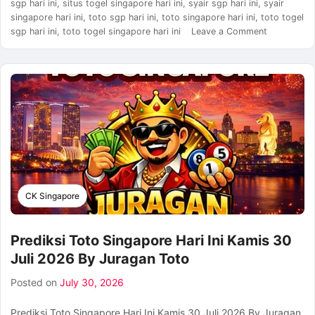
sgp hari ini
,
situs togel singapore hari ini
,
syair sgp hari ini
,
syair
singapore hari ini
,
toto sgp hari ini
,
toto singapore hari ini
,
toto togel
on
sgp hari ini
,
toto togel singapore hari ini
Leave a Comment
Prediksi
Toto
Singapore
Hari
Ini
Sabtu
01
Agustus
2026
By
Juragan
CK Singapore
Toto
Prediksi Toto Singapore Hari Ini Kamis 30
Juli 2026 By Juragan Toto
Posted on
July 30, 2026
Prediksi Toto Singapore Hari Ini Kamis 30 Juli 2026 By Juragan