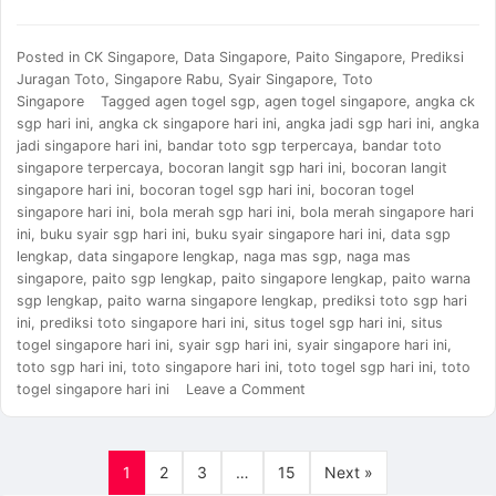
Posted in
CK Singapore
,
Data Singapore
,
Paito Singapore
,
Prediksi
Juragan Toto
,
Singapore Rabu
,
Syair Singapore
,
Toto
Singapore
Tagged
agen togel sgp
,
agen togel singapore
,
angka ck
sgp hari ini
,
angka ck singapore hari ini
,
angka jadi sgp hari ini
,
angka
jadi singapore hari ini
,
bandar toto sgp terpercaya
,
bandar toto
singapore terpercaya
,
bocoran langit sgp hari ini
,
bocoran langit
singapore hari ini
,
bocoran togel sgp hari ini
,
bocoran togel
singapore hari ini
,
bola merah sgp hari ini
,
bola merah singapore hari
ini
,
buku syair sgp hari ini
,
buku syair singapore hari ini
,
data sgp
lengkap
,
data singapore lengkap
,
naga mas sgp
,
naga mas
singapore
,
paito sgp lengkap
,
paito singapore lengkap
,
paito warna
sgp lengkap
,
paito warna singapore lengkap
,
prediksi toto sgp hari
ini
,
prediksi toto singapore hari ini
,
situs togel sgp hari ini
,
situs
togel singapore hari ini
,
syair sgp hari ini
,
syair singapore hari ini
,
toto sgp hari ini
,
toto singapore hari ini
,
toto togel sgp hari ini
,
toto
on
togel singapore hari ini
Leave a Comment
Prediksi
Toto
Singapore
1
2
3
…
15
Next »
Hari