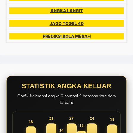
ANGKA LANGIT
JAGO TOGEL 4D
PREDIKSI BOLA MERAH
STATISTIK ANGKA KELUAR
Grafik frekuensi angka 0 sampai 9 berdasarkan data
terbaru
21
27
24
19
18
16
14