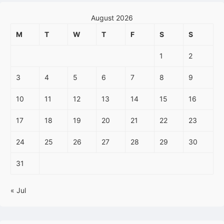
Toto
August 2026
M
T
W
T
F
S
S
1
2
3
4
5
6
7
8
9
10
11
12
13
14
15
16
17
18
19
20
21
22
23
24
25
26
27
28
29
30
31
« Jul