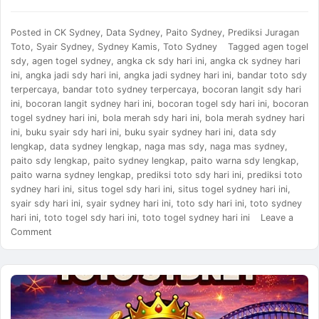
Posted in
CK Sydney
,
Data Sydney
,
Paito Sydney
,
Prediksi Juragan
Toto
,
Syair Sydney
,
Sydney Kamis
,
Toto Sydney
Tagged
agen togel
sdy
,
agen togel sydney
,
angka ck sdy hari ini
,
angka ck sydney hari
ini
,
angka jadi sdy hari ini
,
angka jadi sydney hari ini
,
bandar toto sdy
terpercaya
,
bandar toto sydney terpercaya
,
bocoran langit sdy hari
ini
,
bocoran langit sydney hari ini
,
bocoran togel sdy hari ini
,
bocoran
togel sydney hari ini
,
bola merah sdy hari ini
,
bola merah sydney hari
ini
,
buku syair sdy hari ini
,
buku syair sydney hari ini
,
data sdy
lengkap
,
data sydney lengkap
,
naga mas sdy
,
naga mas sydney
,
paito sdy lengkap
,
paito sydney lengkap
,
paito warna sdy lengkap
,
paito warna sydney lengkap
,
prediksi toto sdy hari ini
,
prediksi toto
sydney hari ini
,
situs togel sdy hari ini
,
situs togel sydney hari ini
,
syair sdy hari ini
,
syair sydney hari ini
,
toto sdy hari ini
,
toto sydney
hari ini
,
toto togel sdy hari ini
,
toto togel sydney hari ini
Leave a
on
Comment
Prediksi
Toto
Sydney
Hari
Ini
Kamis