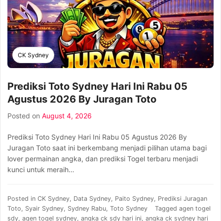
06
Agustus
2026
By
Juragan
CK Sydney
Toto
Prediksi Toto Sydney Hari Ini Rabu 05
Agustus 2026 By Juragan Toto
Posted on
August 4, 2026
Prediksi Toto Sydney Hari Ini Rabu 05 Agustus 2026 By
Juragan Toto saat ini berkembang menjadi pilihan utama bagi
lover permainan angka, dan prediksi Togel terbaru menjadi
kunci untuk meraih…
Posted in
CK Sydney
,
Data Sydney
,
Paito Sydney
,
Prediksi Juragan
Toto
,
Syair Sydney
,
Sydney Rabu
,
Toto Sydney
Tagged
agen togel
sdy
,
agen togel sydney
,
angka ck sdy hari ini
,
angka ck sydney hari