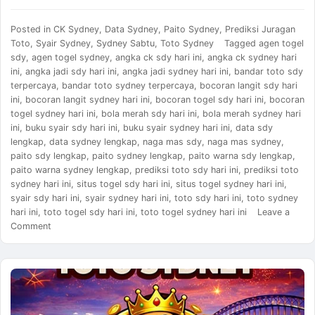
Posted in
CK Sydney
,
Data Sydney
,
Paito Sydney
,
Prediksi Juragan
Toto
,
Syair Sydney
,
Sydney Sabtu
,
Toto Sydney
Tagged
agen togel
sdy
,
agen togel sydney
,
angka ck sdy hari ini
,
angka ck sydney hari
ini
,
angka jadi sdy hari ini
,
angka jadi sydney hari ini
,
bandar toto sdy
terpercaya
,
bandar toto sydney terpercaya
,
bocoran langit sdy hari
ini
,
bocoran langit sydney hari ini
,
bocoran togel sdy hari ini
,
bocoran
togel sydney hari ini
,
bola merah sdy hari ini
,
bola merah sydney hari
ini
,
buku syair sdy hari ini
,
buku syair sydney hari ini
,
data sdy
lengkap
,
data sydney lengkap
,
naga mas sdy
,
naga mas sydney
,
paito sdy lengkap
,
paito sydney lengkap
,
paito warna sdy lengkap
,
paito warna sydney lengkap
,
prediksi toto sdy hari ini
,
prediksi toto
sydney hari ini
,
situs togel sdy hari ini
,
situs togel sydney hari ini
,
syair sdy hari ini
,
syair sydney hari ini
,
toto sdy hari ini
,
toto sydney
hari ini
,
toto togel sdy hari ini
,
toto togel sydney hari ini
Leave a
on
Comment
Prediksi
Toto
Sydney
Hari
Ini
Sabtu