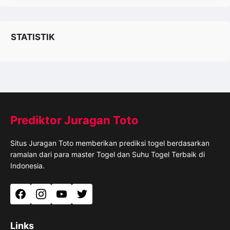
STATISTIK
Prediktor Juragan Toto
Situs Juragan Toto memberikan prediksi togel berdasarkan
ramalan dari para master Togel dan Suhu Togel Terbaik di
Indonesia.
Facebook
Instagram
YouTube
Twitter
Links