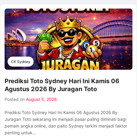
CK Sydney
Prediksi Toto Sydney Hari Ini Kamis 06
Agustus 2026 By Juragan Toto
Posted on
August 5, 2026
Prediksi Toto Sydney Hari Ini Kamis 06 Agustus 2026 By
Juragan Toto sekarang ini menjadi pasar paling diminati bagi
pemain angka online, dan paito Sydney terkini menjadi faktor
penting untuk…