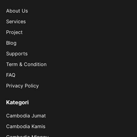
About Us
Services
Project
Blog
Supports
Term & Condition
FAQ
Privacy Policy
Kategori
Cambodia Jumat
Cambodia Kamis