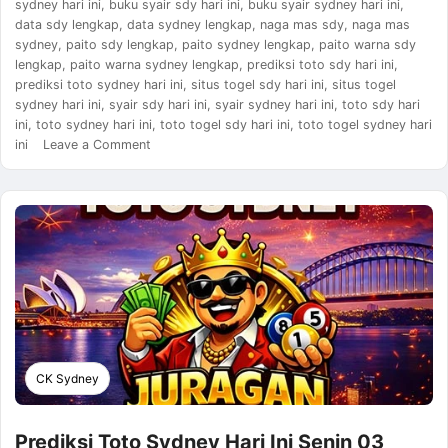
sydney hari ini
,
buku syair sdy hari ini
,
buku syair sydney hari ini
,
data sdy lengkap
,
data sydney lengkap
,
naga mas sdy
,
naga mas
sydney
,
paito sdy lengkap
,
paito sydney lengkap
,
paito warna sdy
lengkap
,
paito warna sydney lengkap
,
prediksi toto sdy hari ini
,
prediksi toto sydney hari ini
,
situs togel sdy hari ini
,
situs togel
sydney hari ini
,
syair sdy hari ini
,
syair sydney hari ini
,
toto sdy hari
ini
,
toto sydney hari ini
,
toto togel sdy hari ini
,
toto togel sydney hari
on
ini
Leave a Comment
Prediksi
Toto
Sydney
Hari
Ini
Selasa
04
Agustus
2026
By
Juragan
CK Sydney
Toto
Prediksi Toto Sydney Hari Ini Senin 03