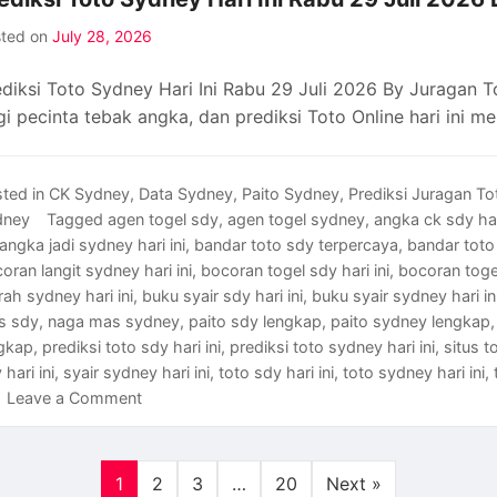
Hari
sted on
July 28, 2026
Ini
Kamis
diksi Toto Sydney Hari Ini Rabu 29 Juli 2026 By Juragan To
30
Juli
i pecinta tebak angka, dan prediksi Toto Online hari ini me
2026
By
Juragan
ted in
CK Sydney
,
Data Sydney
,
Paito Sydney
,
Prediksi Juragan To
Toto
dney
Tagged
agen togel sdy
,
agen togel sydney
,
angka ck sdy hari
angka jadi sydney hari ini
,
bandar toto sdy terpercaya
,
bandar toto
oran langit sydney hari ini
,
bocoran togel sdy hari ini
,
bocoran togel
ah sydney hari ini
,
buku syair sdy hari ini
,
buku syair sydney hari in
s sdy
,
naga mas sydney
,
paito sdy lengkap
,
paito sydney lengkap
gkap
,
prediksi toto sdy hari ini
,
prediksi toto sydney hari ini
,
situs t
 hari ini
,
syair sydney hari ini
,
toto sdy hari ini
,
toto sydney hari ini
,
on
Leave a Comment
Prediksi
Toto
Sydney
1
2
3
…
20
Next »