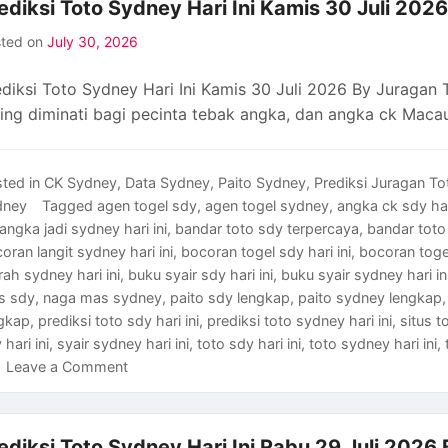
ediksi Toto Sydney Hari Ini Kamis 30 Juli 202
Hari
sted on
July 30, 2026
Ini
Jumat
ediksi Toto Sydney Hari Ini Kamis 30 Juli 2026 By Juragan 
31
Juli
ling diminati bagi pecinta tebak angka, dan angka ck Maca
2026
By
Juragan
ted in
CK Sydney
,
Data Sydney
,
Paito Sydney
,
Prediksi Juragan To
Toto
dney
Tagged
agen togel sdy
,
agen togel sydney
,
angka ck sdy hari
angka jadi sydney hari ini
,
bandar toto sdy terpercaya
,
bandar toto
oran langit sydney hari ini
,
bocoran togel sdy hari ini
,
bocoran togel
ah sydney hari ini
,
buku syair sdy hari ini
,
buku syair sydney hari in
s sdy
,
naga mas sydney
,
paito sdy lengkap
,
paito sydney lengkap
gkap
,
prediksi toto sdy hari ini
,
prediksi toto sydney hari ini
,
situs t
 hari ini
,
syair sydney hari ini
,
toto sdy hari ini
,
toto sydney hari ini
,
on
Leave a Comment
Prediksi
Toto
Sydney
ediksi Toto Sydney Hari Ini Rabu 29 Juli 2026