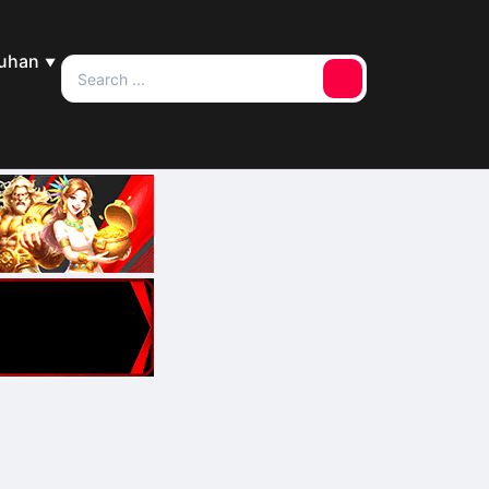
uhan
Search
Search
for: