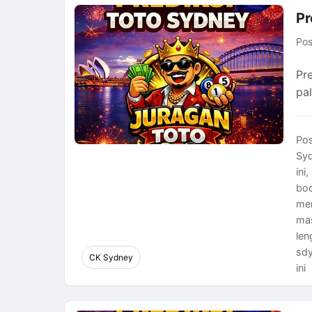
Pr
Po
Pr
pa
Pos
Sy
ini
,
boc
mer
ma
len
sdy
CK Sydney
ini