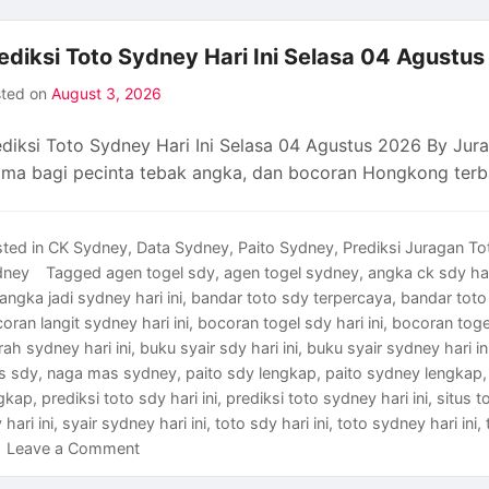
ediksi Toto Sydney Hari Ini Selasa 04 Agustu
sted on
August 3, 2026
ediksi Toto Sydney Hari Ini Selasa 04 Agustus 2026 By Jurag
ama bagi pecinta tebak angka, dan bocoran Hongkong ter
ted in
CK Sydney
,
Data Sydney
,
Paito Sydney
,
Prediksi Juragan To
dney
Tagged
agen togel sdy
,
agen togel sydney
,
angka ck sdy hari
angka jadi sydney hari ini
,
bandar toto sdy terpercaya
,
bandar toto
oran langit sydney hari ini
,
bocoran togel sdy hari ini
,
bocoran togel
ah sydney hari ini
,
buku syair sdy hari ini
,
buku syair sydney hari in
s sdy
,
naga mas sydney
,
paito sdy lengkap
,
paito sydney lengkap
gkap
,
prediksi toto sdy hari ini
,
prediksi toto sydney hari ini
,
situs t
 hari ini
,
syair sydney hari ini
,
toto sdy hari ini
,
toto sydney hari ini
,
on
Leave a Comment
Prediksi