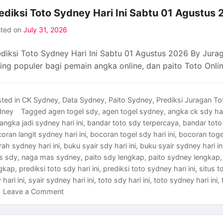
Sydney
ediksi Toto Sydney Hari Ini Sabtu 01 Agustus
Hari
sted on
July 31, 2026
Ini
Minggu
ediksi Toto Sydney Hari Ini Sabtu 01 Agustus 2026 By Jura
02
Agustus
ling populer bagi pemain angka online, dan paito Toto Onli
2026
By
Juragan
ted in
CK Sydney
,
Data Sydney
,
Paito Sydney
,
Prediksi Juragan To
Toto
dney
Tagged
agen togel sdy
,
agen togel sydney
,
angka ck sdy hari
angka jadi sydney hari ini
,
bandar toto sdy terpercaya
,
bandar toto
oran langit sydney hari ini
,
bocoran togel sdy hari ini
,
bocoran togel
ah sydney hari ini
,
buku syair sdy hari ini
,
buku syair sydney hari in
s sdy
,
naga mas sydney
,
paito sdy lengkap
,
paito sydney lengkap
gkap
,
prediksi toto sdy hari ini
,
prediksi toto sydney hari ini
,
situs t
 hari ini
,
syair sydney hari ini
,
toto sdy hari ini
,
toto sydney hari ini
,
on
Leave a Comment
Prediksi
Toto