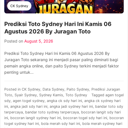
Juragan
CK Sydney
Toto
Prediksi Toto Sydney Hari Ini Kamis 06
Agustus 2026 By Juragan Toto
Posted on
August 5, 2026
Prediksi Toto Sydney Hari Ini Kamis 06 Agustus 2026 By
Juragan Toto sekarang ini menjadi pasar paling diminati bagi
pemain angka online, dan paito Sydney terkini menjadi faktor
penting untuk…
Posted in
CK Sydney
,
Data Sydney
,
Paito Sydney
,
Prediksi Juragan
Toto
,
Syair Sydney
,
Sydney Kamis
,
Toto Sydney
Tagged
agen togel
sdy
,
agen togel sydney
,
angka ck sdy hari ini
,
angka ck sydney hari
ini
,
angka jadi sdy hari ini
,
angka jadi sydney hari ini
,
bandar toto sdy
terpercaya
,
bandar toto sydney terpercaya
,
bocoran langit sdy hari
ini
,
bocoran langit sydney hari ini
,
bocoran togel sdy hari ini
,
bocoran
togel sydney hari ini
,
bola merah sdy hari ini
,
bola merah sydney hari