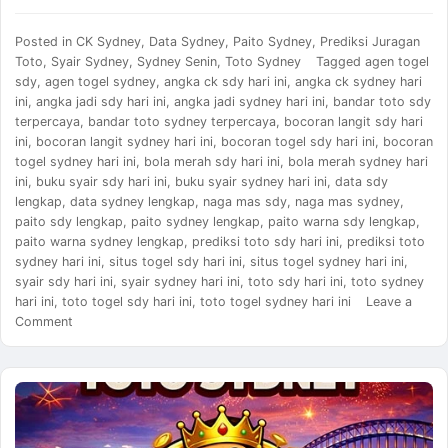
Posted in
CK Sydney
,
Data Sydney
,
Paito Sydney
,
Prediksi Juragan
Toto
,
Syair Sydney
,
Sydney Senin
,
Toto Sydney
Tagged
agen togel
sdy
,
agen togel sydney
,
angka ck sdy hari ini
,
angka ck sydney hari
ini
,
angka jadi sdy hari ini
,
angka jadi sydney hari ini
,
bandar toto sdy
terpercaya
,
bandar toto sydney terpercaya
,
bocoran langit sdy hari
ini
,
bocoran langit sydney hari ini
,
bocoran togel sdy hari ini
,
bocoran
togel sydney hari ini
,
bola merah sdy hari ini
,
bola merah sydney hari
ini
,
buku syair sdy hari ini
,
buku syair sydney hari ini
,
data sdy
lengkap
,
data sydney lengkap
,
naga mas sdy
,
naga mas sydney
,
paito sdy lengkap
,
paito sydney lengkap
,
paito warna sdy lengkap
,
paito warna sydney lengkap
,
prediksi toto sdy hari ini
,
prediksi toto
sydney hari ini
,
situs togel sdy hari ini
,
situs togel sydney hari ini
,
syair sdy hari ini
,
syair sydney hari ini
,
toto sdy hari ini
,
toto sydney
hari ini
,
toto togel sdy hari ini
,
toto togel sydney hari ini
Leave a
on
Comment
Prediksi
Toto
Sydney
Hari
Ini
Senin