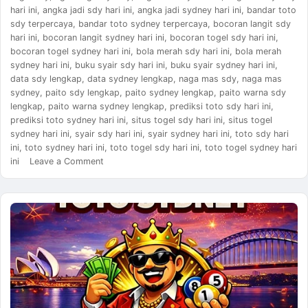
hari ini
,
angka jadi sdy hari ini
,
angka jadi sydney hari ini
,
bandar toto
sdy terpercaya
,
bandar toto sydney terpercaya
,
bocoran langit sdy
hari ini
,
bocoran langit sydney hari ini
,
bocoran togel sdy hari ini
,
bocoran togel sydney hari ini
,
bola merah sdy hari ini
,
bola merah
sydney hari ini
,
buku syair sdy hari ini
,
buku syair sydney hari ini
,
data sdy lengkap
,
data sydney lengkap
,
naga mas sdy
,
naga mas
sydney
,
paito sdy lengkap
,
paito sydney lengkap
,
paito warna sdy
lengkap
,
paito warna sydney lengkap
,
prediksi toto sdy hari ini
,
prediksi toto sydney hari ini
,
situs togel sdy hari ini
,
situs togel
sydney hari ini
,
syair sdy hari ini
,
syair sydney hari ini
,
toto sdy hari
ini
,
toto sydney hari ini
,
toto togel sdy hari ini
,
toto togel sydney hari
on
ini
Leave a Comment
Prediksi
Toto
Sydney
Hari
Ini
Jumat
07
Agustus
2026
By