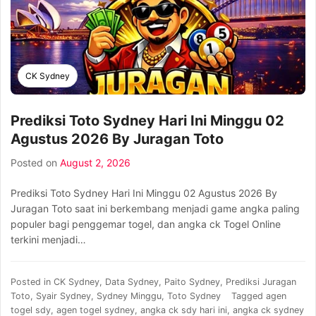
03
Agustus
2026
By
Juragan
CK Sydney
Toto
Prediksi Toto Sydney Hari Ini Minggu 02
Agustus 2026 By Juragan Toto
Posted on
August 2, 2026
Prediksi Toto Sydney Hari Ini Minggu 02 Agustus 2026 By
Juragan Toto saat ini berkembang menjadi game angka paling
populer bagi penggemar togel, dan angka ck Togel Online
terkini menjadi…
Posted in
CK Sydney
,
Data Sydney
,
Paito Sydney
,
Prediksi Juragan
Toto
,
Syair Sydney
,
Sydney Minggu
,
Toto Sydney
Tagged
agen
togel sdy
,
agen togel sydney
,
angka ck sdy hari ini
,
angka ck sydney