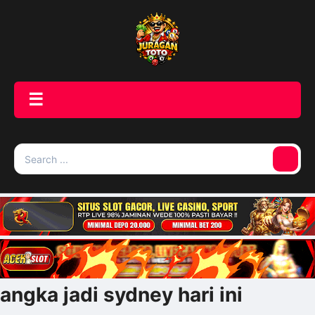
Skip
to
content
☰
Menu
Search
Searc
for:
angka jadi sydney hari ini