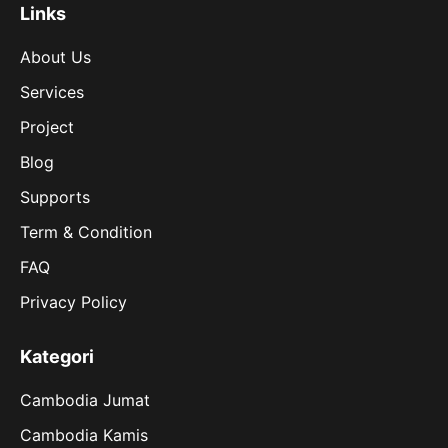
Links
About Us
Services
Project
Blog
Supports
Term & Condition
FAQ
Privacy Policy
Kategori
Cambodia Jumat
Cambodia Kamis