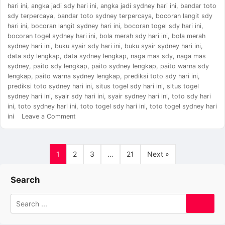
hari ini
,
angka jadi sdy hari ini
,
angka jadi sydney hari ini
,
bandar toto
sdy terpercaya
,
bandar toto sydney terpercaya
,
bocoran langit sdy
hari ini
,
bocoran langit sydney hari ini
,
bocoran togel sdy hari ini
,
bocoran togel sydney hari ini
,
bola merah sdy hari ini
,
bola merah
sydney hari ini
,
buku syair sdy hari ini
,
buku syair sydney hari ini
,
data sdy lengkap
,
data sydney lengkap
,
naga mas sdy
,
naga mas
sydney
,
paito sdy lengkap
,
paito sydney lengkap
,
paito warna sdy
lengkap
,
paito warna sydney lengkap
,
prediksi toto sdy hari ini
,
prediksi toto sydney hari ini
,
situs togel sdy hari ini
,
situs togel
sydney hari ini
,
syair sdy hari ini
,
syair sydney hari ini
,
toto sdy hari
ini
,
toto sydney hari ini
,
toto togel sdy hari ini
,
toto togel sydney hari
on
ini
Leave a Comment
Prediksi
Toto
Sydney
1
2
3
…
21
Next »
Hari
Ini
Minggu
Search
02
Agustus
Search
2026
for:
Search
By