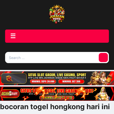
Skip
to
content
☰
Menu
Search
Searc
for:
bocoran togel hongkong hari ini