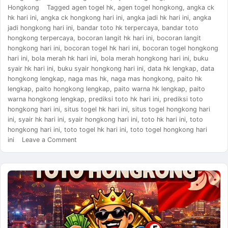
Hongkong
Tagged
agen togel hk
,
agen togel hongkong
,
angka ck
hk hari ini
,
angka ck hongkong hari ini
,
angka jadi hk hari ini
,
angka
jadi hongkong hari ini
,
bandar toto hk terpercaya
,
bandar toto
hongkong terpercaya
,
bocoran langit hk hari ini
,
bocoran langit
hongkong hari ini
,
bocoran togel hk hari ini
,
bocoran togel hongkong
hari ini
,
bola merah hk hari ini
,
bola merah hongkong hari ini
,
buku
syair hk hari ini
,
buku syair hongkong hari ini
,
data hk lengkap
,
data
hongkong lengkap
,
naga mas hk
,
naga mas hongkong
,
paito hk
lengkap
,
paito hongkong lengkap
,
paito warna hk lengkap
,
paito
warna hongkong lengkap
,
prediksi toto hk hari ini
,
prediksi toto
hongkong hari ini
,
situs togel hk hari ini
,
situs togel hongkong hari
ini
,
syair hk hari ini
,
syair hongkong hari ini
,
toto hk hari ini
,
toto
hongkong hari ini
,
toto togel hk hari ini
,
toto togel hongkong hari
on
ini
Leave a Comment
Prediksi
Toto
Hongkong
Hari
Ini
Rabu
05
Agustus