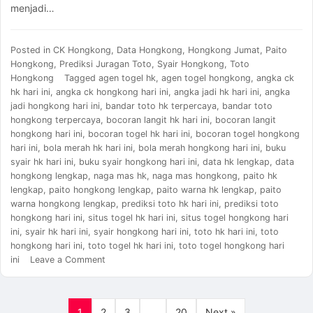
menjadi…
Posted in
CK Hongkong
,
Data Hongkong
,
Hongkong Jumat
,
Paito
Hongkong
,
Prediksi Juragan Toto
,
Syair Hongkong
,
Toto
Hongkong
Tagged
agen togel hk
,
agen togel hongkong
,
angka ck
hk hari ini
,
angka ck hongkong hari ini
,
angka jadi hk hari ini
,
angka
jadi hongkong hari ini
,
bandar toto hk terpercaya
,
bandar toto
hongkong terpercaya
,
bocoran langit hk hari ini
,
bocoran langit
hongkong hari ini
,
bocoran togel hk hari ini
,
bocoran togel hongkong
hari ini
,
bola merah hk hari ini
,
bola merah hongkong hari ini
,
buku
syair hk hari ini
,
buku syair hongkong hari ini
,
data hk lengkap
,
data
hongkong lengkap
,
naga mas hk
,
naga mas hongkong
,
paito hk
lengkap
,
paito hongkong lengkap
,
paito warna hk lengkap
,
paito
warna hongkong lengkap
,
prediksi toto hk hari ini
,
prediksi toto
hongkong hari ini
,
situs togel hk hari ini
,
situs togel hongkong hari
ini
,
syair hk hari ini
,
syair hongkong hari ini
,
toto hk hari ini
,
toto
hongkong hari ini
,
toto togel hk hari ini
,
toto togel hongkong hari
on
ini
Leave a Comment
Prediksi
Toto
Hongkong
1
2
3
…
20
Next »