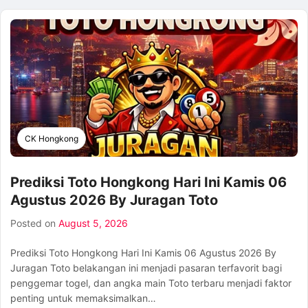
CK Hongkong
Prediksi Toto Hongkong Hari Ini Kamis 06
Agustus 2026 By Juragan Toto
Posted on
August 5, 2026
Prediksi Toto Hongkong Hari Ini Kamis 06 Agustus 2026 By
Juragan Toto belakangan ini menjadi pasaran terfavorit bagi
penggemar togel, dan angka main Toto terbaru menjadi faktor
penting untuk memaksimalkan…