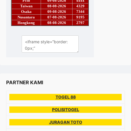
PARTNER KAMI
TOGEL 88
POLISITOGEL
JURAGAN TOTO