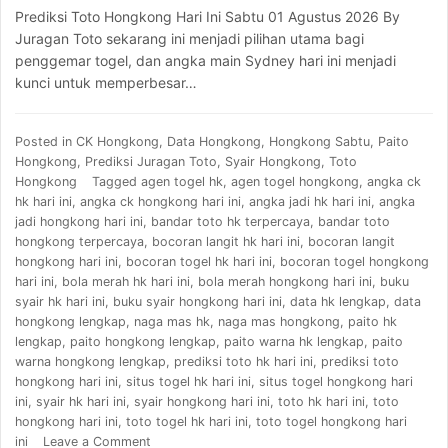
Prediksi Toto Hongkong Hari Ini Sabtu 01 Agustus 2026 By
Juragan Toto sekarang ini menjadi pilihan utama bagi
penggemar togel, dan angka main Sydney hari ini menjadi
kunci untuk memperbesar…
Posted in
CK Hongkong
,
Data Hongkong
,
Hongkong Sabtu
,
Paito
Hongkong
,
Prediksi Juragan Toto
,
Syair Hongkong
,
Toto
Hongkong
Tagged
agen togel hk
,
agen togel hongkong
,
angka ck
hk hari ini
,
angka ck hongkong hari ini
,
angka jadi hk hari ini
,
angka
jadi hongkong hari ini
,
bandar toto hk terpercaya
,
bandar toto
hongkong terpercaya
,
bocoran langit hk hari ini
,
bocoran langit
hongkong hari ini
,
bocoran togel hk hari ini
,
bocoran togel hongkong
hari ini
,
bola merah hk hari ini
,
bola merah hongkong hari ini
,
buku
syair hk hari ini
,
buku syair hongkong hari ini
,
data hk lengkap
,
data
hongkong lengkap
,
naga mas hk
,
naga mas hongkong
,
paito hk
lengkap
,
paito hongkong lengkap
,
paito warna hk lengkap
,
paito
warna hongkong lengkap
,
prediksi toto hk hari ini
,
prediksi toto
hongkong hari ini
,
situs togel hk hari ini
,
situs togel hongkong hari
ini
,
syair hk hari ini
,
syair hongkong hari ini
,
toto hk hari ini
,
toto
hongkong hari ini
,
toto togel hk hari ini
,
toto togel hongkong hari
on
ini
Leave a Comment