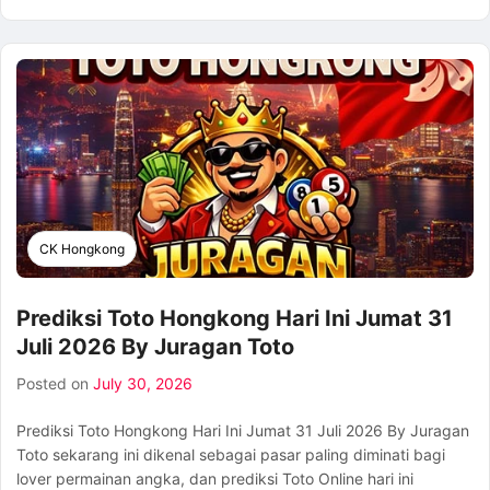
Prediksi
Toto
Hongkong
Hari
Ini
Sabtu
01
Agustus
2026
By
Juragan
CK Hongkong
Toto
Prediksi Toto Hongkong Hari Ini Jumat 31
Juli 2026 By Juragan Toto
Posted on
July 30, 2026
Prediksi Toto Hongkong Hari Ini Jumat 31 Juli 2026 By Juragan
Toto sekarang ini dikenal sebagai pasar paling diminati bagi
lover permainan angka, dan prediksi Toto Online hari ini