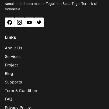
ramalan dari para master Togel dan Suhu Togel Terbaik di
Indonesia.
Facebook
Instagram
YouTube
Twitter
Links
About Us
Services
Project
Blog
Supports
Term & Condition
FAQ
Privacy Policy