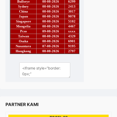
PARTNER KAMI