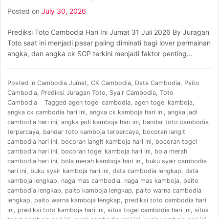
Posted on
July 30, 2026
Prediksi Toto Cambodia Hari Ini Jumat 31 Juli 2026 By Juragan
Toto saat ini menjadi pasar paling diminati bagi lover permainan
angka, dan angka ck SGP terkini menjadi faktor penting…
Posted in
Cambodia Jumat
,
CK Cambodia
,
Data Cambodia
,
Paito
Cambodia
,
Prediksi Juragan Toto
,
Syair Cambodia
,
Toto
Cambodia
Tagged
agen togel cambodia
,
agen togel kamboja
,
angka ck cambodia hari ini
,
angka ck kamboja hari ini
,
angka jadi
cambodia hari ini
,
angka jadi kamboja hari ini
,
bandar toto cambodia
terpercaya
,
bandar toto kamboja terpercaya
,
bocoran langit
cambodia hari ini
,
bocoran langit kamboja hari ini
,
bocoran togel
cambodia hari ini
,
bocoran togel kamboja hari ini
,
bola merah
cambodia hari ini
,
bola merah kamboja hari ini
,
buku syair cambodia
hari ini
,
buku syair kamboja hari ini
,
data cambodia lengkap
,
data
kamboja lengkap
,
naga mas cambodia
,
naga mas kamboja
,
paito
cambodia lengkap
,
paito kamboja lengkap
,
paito warna cambodia
lengkap
,
paito warna kamboja lengkap
,
prediksi toto cambodia hari
ini
,
prediksi toto kamboja hari ini
,
situs togel cambodia hari ini
,
situs