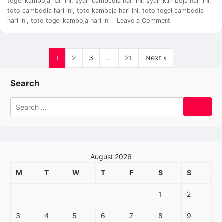
togel kamboja hari ini
,
syair cambodia hari ini
,
syair kamboja hari ini
,
toto cambodia hari ini
,
toto kamboja hari ini
,
toto togel cambodia
on
hari ini
,
toto togel kamboja hari ini
Leave a Comment
Prediksi
Toto
Cambodia
1
2
3
…
21
Next »
Hari
Ini
Jumat
Search
31
Juli
Search
2026
for:
Search
By
Juragan
Toto
August 2026
M
T
W
T
F
S
S
1
2
3
4
5
6
7
8
9