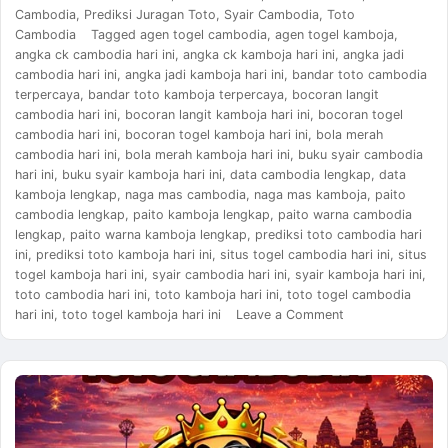
Cambodia
,
Prediksi Juragan Toto
,
Syair Cambodia
,
Toto
Cambodia
Tagged
agen togel cambodia
,
agen togel kamboja
,
angka ck cambodia hari ini
,
angka ck kamboja hari ini
,
angka jadi
cambodia hari ini
,
angka jadi kamboja hari ini
,
bandar toto cambodia
terpercaya
,
bandar toto kamboja terpercaya
,
bocoran langit
cambodia hari ini
,
bocoran langit kamboja hari ini
,
bocoran togel
cambodia hari ini
,
bocoran togel kamboja hari ini
,
bola merah
cambodia hari ini
,
bola merah kamboja hari ini
,
buku syair cambodia
hari ini
,
buku syair kamboja hari ini
,
data cambodia lengkap
,
data
kamboja lengkap
,
naga mas cambodia
,
naga mas kamboja
,
paito
cambodia lengkap
,
paito kamboja lengkap
,
paito warna cambodia
lengkap
,
paito warna kamboja lengkap
,
prediksi toto cambodia hari
ini
,
prediksi toto kamboja hari ini
,
situs togel cambodia hari ini
,
situs
togel kamboja hari ini
,
syair cambodia hari ini
,
syair kamboja hari ini
,
toto cambodia hari ini
,
toto kamboja hari ini
,
toto togel cambodia
on
hari ini
,
toto togel kamboja hari ini
Leave a Comment
Prediksi
Toto
Cambodia
Hari
Ini
Rabu