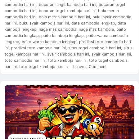
cambodia hari ini
,
bocoran langit kamboja hari ini
,
bocoran togel
cambodia hari ini
,
bocoran togel kamboja hari ini
,
bola merah
cambodia hari ini
,
bola merah kamboja hari ini
,
buku syair cambodia
hari ini
,
buku syair kamboja hari ini
,
data cambodia lengkap
,
data
kamboja lengkap
,
naga mas cambodia
,
naga mas kamboja
,
paito
cambodia lengkap
,
paito kamboja lengkap
,
paito warna cambodia
lengkap
,
paito warna kamboja lengkap
,
prediksi toto cambodia hari
ini
,
prediksi toto kamboja hari ini
,
situs togel cambodia hari ini
,
situs
togel kamboja hari ini
,
syair cambodia hari ini
,
syair kamboja hari ini
,
toto cambodia hari ini
,
toto kamboja hari ini
,
toto togel cambodia
on
hari ini
,
toto togel kamboja hari ini
Leave a Comment
Prediksi
Toto
Cambodia
Hari
Ini
Senin
03
Agustus
2026
By
Juragan