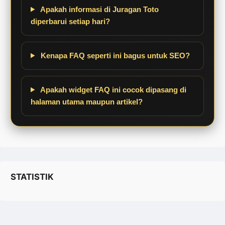
Apakah informasi di Juragan Toto
diperbarui setiap hari?
Kenapa FAQ seperti ini bagus untuk SEO?
Apakah widget FAQ ini cocok dipasang di
halaman utama maupun artikel?
STATISTIK