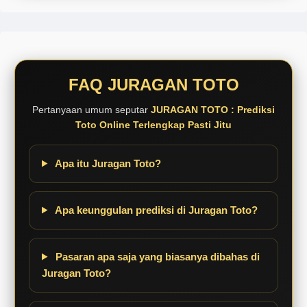
FAQ JURAGAN TOTO
Pertanyaan umum seputar
JURAGAN TOTO : Prediksi
Toto Online Terlengkap Pasti Jitu
Apa itu Juragan Toto?
Apa keunggulan prediksi di Juragan Toto?
Pasaran apa saja yang biasanya dibahas di
Juragan Toto?