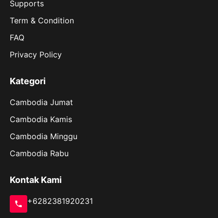
Supports
Term & Condition
FAQ
Privacy Policy
Kategori
Cambodia Jumat
Cambodia Kamis
Cambodia Minggu
Cambodia Rabu
Kontak Kami
+6282381920231