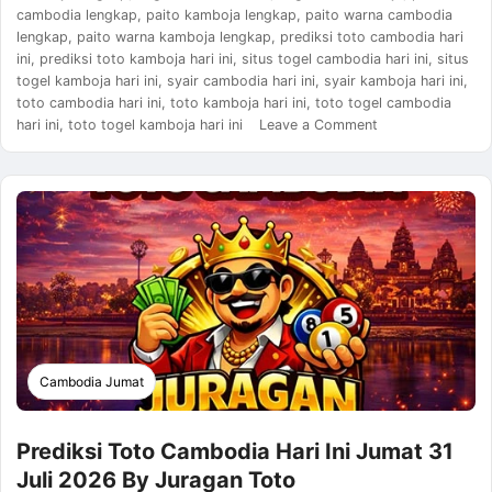
cambodia lengkap
,
paito kamboja lengkap
,
paito warna cambodia
lengkap
,
paito warna kamboja lengkap
,
prediksi toto cambodia hari
ini
,
prediksi toto kamboja hari ini
,
situs togel cambodia hari ini
,
situs
togel kamboja hari ini
,
syair cambodia hari ini
,
syair kamboja hari ini
,
toto cambodia hari ini
,
toto kamboja hari ini
,
toto togel cambodia
on
hari ini
,
toto togel kamboja hari ini
Leave a Comment
Prediksi
Toto
Cambodia
Hari
Ini
Sabtu
01
Agustus
2026
By
Juragan
Cambodia Jumat
Toto
Prediksi Toto Cambodia Hari Ini Jumat 31
Juli 2026 By Juragan Toto