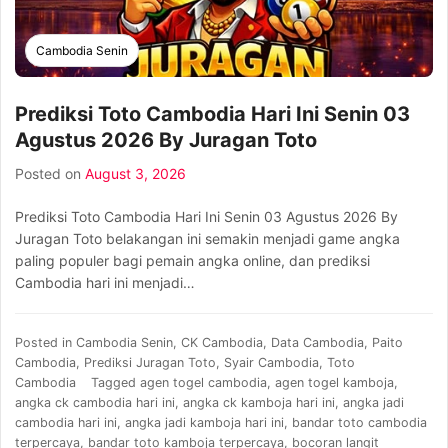
By
Juragan
Cambodia Senin
Toto
Prediksi Toto Cambodia Hari Ini Senin 03
Agustus 2026 By Juragan Toto
Posted on
August 3, 2026
Prediksi Toto Cambodia Hari Ini Senin 03 Agustus 2026 By
Juragan Toto belakangan ini semakin menjadi game angka
paling populer bagi pemain angka online, dan prediksi
Cambodia hari ini menjadi…
Posted in
Cambodia Senin
,
CK Cambodia
,
Data Cambodia
,
Paito
Cambodia
,
Prediksi Juragan Toto
,
Syair Cambodia
,
Toto
Cambodia
Tagged
agen togel cambodia
,
agen togel kamboja
,
angka ck cambodia hari ini
,
angka ck kamboja hari ini
,
angka jadi
cambodia hari ini
,
angka jadi kamboja hari ini
,
bandar toto cambodia
terpercaya
,
bandar toto kamboja terpercaya
,
bocoran langit