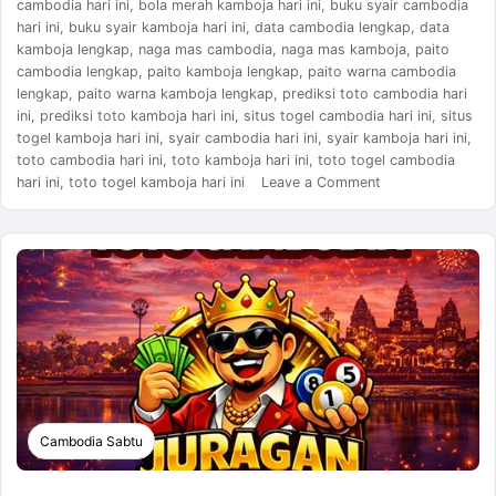
cambodia hari ini
,
bola merah kamboja hari ini
,
buku syair cambodia
hari ini
,
buku syair kamboja hari ini
,
data cambodia lengkap
,
data
kamboja lengkap
,
naga mas cambodia
,
naga mas kamboja
,
paito
cambodia lengkap
,
paito kamboja lengkap
,
paito warna cambodia
lengkap
,
paito warna kamboja lengkap
,
prediksi toto cambodia hari
ini
,
prediksi toto kamboja hari ini
,
situs togel cambodia hari ini
,
situs
togel kamboja hari ini
,
syair cambodia hari ini
,
syair kamboja hari ini
,
toto cambodia hari ini
,
toto kamboja hari ini
,
toto togel cambodia
on
hari ini
,
toto togel kamboja hari ini
Leave a Comment
Prediksi
Toto
Cambodia
Hari
Ini
Minggu
02
Agustus
2026
By
Juragan
Cambodia Sabtu
Toto