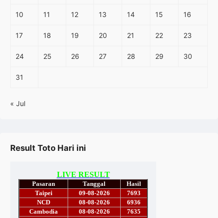
10
11
12
13
14
15
16
17
18
19
20
21
22
23
24
25
26
27
28
29
30
31
« Jul
Result Toto Hari ini