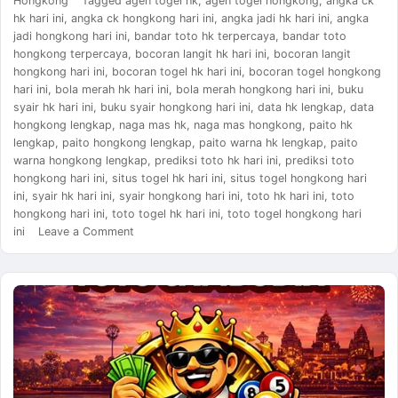
Hongkong
Tagged
agen togel hk
,
agen togel hongkong
,
angka ck
hk hari ini
,
angka ck hongkong hari ini
,
angka jadi hk hari ini
,
angka
jadi hongkong hari ini
,
bandar toto hk terpercaya
,
bandar toto
hongkong terpercaya
,
bocoran langit hk hari ini
,
bocoran langit
hongkong hari ini
,
bocoran togel hk hari ini
,
bocoran togel hongkong
hari ini
,
bola merah hk hari ini
,
bola merah hongkong hari ini
,
buku
syair hk hari ini
,
buku syair hongkong hari ini
,
data hk lengkap
,
data
hongkong lengkap
,
naga mas hk
,
naga mas hongkong
,
paito hk
lengkap
,
paito hongkong lengkap
,
paito warna hk lengkap
,
paito
warna hongkong lengkap
,
prediksi toto hk hari ini
,
prediksi toto
hongkong hari ini
,
situs togel hk hari ini
,
situs togel hongkong hari
ini
,
syair hk hari ini
,
syair hongkong hari ini
,
toto hk hari ini
,
toto
hongkong hari ini
,
toto togel hk hari ini
,
toto togel hongkong hari
on
ini
Leave a Comment
Prediksi
Toto
Hongkong
Hari
Ini
Selasa
07
Juli
2026