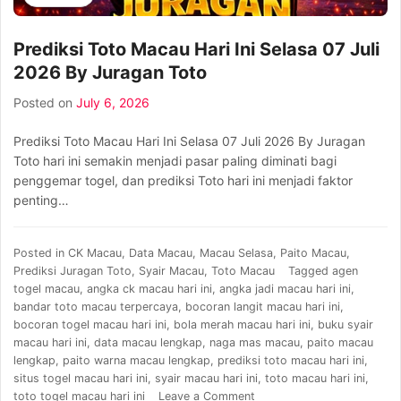
Prediksi Toto Macau Hari Ini Selasa 07 Juli
2026 By Juragan Toto
Posted on
July 6, 2026
Prediksi Toto Macau Hari Ini Selasa 07 Juli 2026 By Juragan
Toto hari ini semakin menjadi pasar paling diminati bagi
penggemar togel, dan prediksi Toto hari ini menjadi faktor
penting…
Posted in
CK Macau
,
Data Macau
,
Macau Selasa
,
Paito Macau
,
Prediksi Juragan Toto
,
Syair Macau
,
Toto Macau
Tagged
agen
togel macau
,
angka ck macau hari ini
,
angka jadi macau hari ini
,
bandar toto macau terpercaya
,
bocoran langit macau hari ini
,
bocoran togel macau hari ini
,
bola merah macau hari ini
,
buku syair
macau hari ini
,
data macau lengkap
,
naga mas macau
,
paito macau
lengkap
,
paito warna macau lengkap
,
prediksi toto macau hari ini
,
situs togel macau hari ini
,
syair macau hari ini
,
toto macau hari ini
,
on
toto togel macau hari ini
Leave a Comment