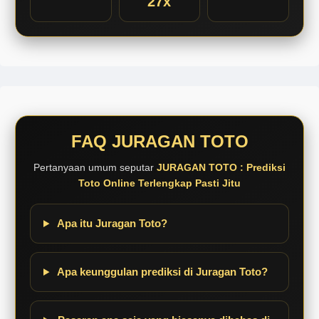
27x
FAQ JURAGAN TOTO
Pertanyaan umum seputar
JURAGAN TOTO : Prediksi
Toto Online Terlengkap Pasti Jitu
Apa itu Juragan Toto?
Apa keunggulan prediksi di Juragan Toto?