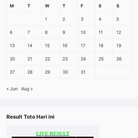
Toto
M
T
W
T
F
S
S
1
2
3
4
5
6
7
8
9
10
11
12
13
14
15
16
17
18
19
20
21
22
23
24
25
26
27
28
29
30
31
« Jun
Aug »
Result Toto Hari ini