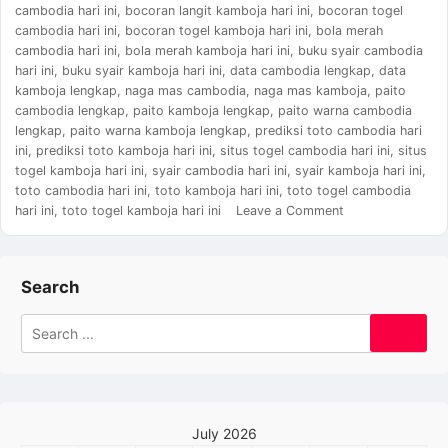
cambodia hari ini
,
bocoran langit kamboja hari ini
,
bocoran togel
cambodia hari ini
,
bocoran togel kamboja hari ini
,
bola merah
cambodia hari ini
,
bola merah kamboja hari ini
,
buku syair cambodia
hari ini
,
buku syair kamboja hari ini
,
data cambodia lengkap
,
data
kamboja lengkap
,
naga mas cambodia
,
naga mas kamboja
,
paito
cambodia lengkap
,
paito kamboja lengkap
,
paito warna cambodia
lengkap
,
paito warna kamboja lengkap
,
prediksi toto cambodia hari
ini
,
prediksi toto kamboja hari ini
,
situs togel cambodia hari ini
,
situs
togel kamboja hari ini
,
syair cambodia hari ini
,
syair kamboja hari ini
,
toto cambodia hari ini
,
toto kamboja hari ini
,
toto togel cambodia
on
hari ini
,
toto togel kamboja hari ini
Leave a Comment
Prediksi
Toto
Cambodia
Search
Hari
Ini
Search
Selasa
for:
Search
07
Juli
2026
By
Juragan
July 2026