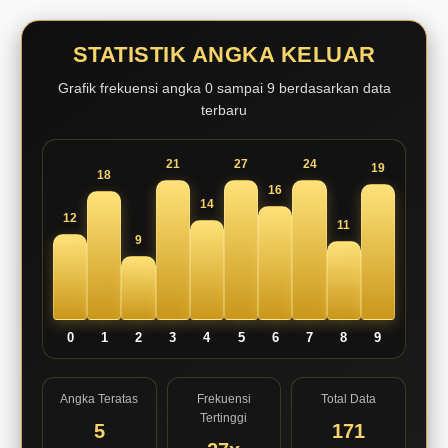
STATISTIK ANGKA KELUAR
Grafik frekuensi angka 0 sampai 9 berdasarkan data
terbaru
21
27
24
19
18
16
14
12
11
9
0
1
2
3
4
5
6
7
8
9
Angka Teratas
Frekuensi
Total Data
Tertinggi
5
171