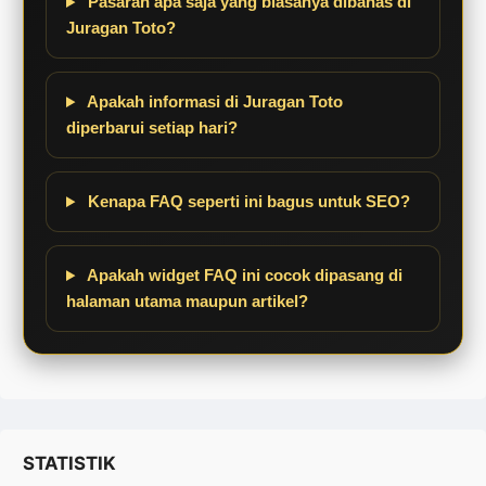
Pasaran apa saja yang biasanya dibahas di
Juragan Toto?
Apakah informasi di Juragan Toto
diperbarui setiap hari?
Kenapa FAQ seperti ini bagus untuk SEO?
Apakah widget FAQ ini cocok dipasang di
halaman utama maupun artikel?
STATISTIK