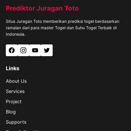
Prediktor Juragan Toto
Situs Juragan Toto memberikan prediksi togel berdasarkan
ramalan dari para master Togel dan Suhu Togel Terbaik di
Indonesia.
Facebook
Instagram
YouTube
Twitter
Links
About Us
Services
Project
Blog
Supports