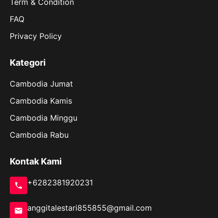
Term & Condition
FAQ
Privacy Policy
Kategori
Cambodia Jumat
Cambodia Kamis
Cambodia Minggu
Cambodia Rabu
Kontak Kami
+6282381920231
anggitalestari855855@gmail.com