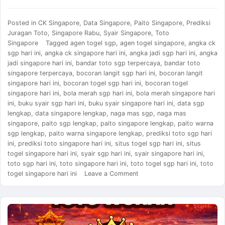
Posted in
CK Singapore
,
Data Singapore
,
Paito Singapore
,
Prediksi
Juragan Toto
,
Singapore Rabu
,
Syair Singapore
,
Toto
Singapore
Tagged
agen togel sgp
,
agen togel singapore
,
angka ck
sgp hari ini
,
angka ck singapore hari ini
,
angka jadi sgp hari ini
,
angka
jadi singapore hari ini
,
bandar toto sgp terpercaya
,
bandar toto
singapore terpercaya
,
bocoran langit sgp hari ini
,
bocoran langit
singapore hari ini
,
bocoran togel sgp hari ini
,
bocoran togel
singapore hari ini
,
bola merah sgp hari ini
,
bola merah singapore hari
ini
,
buku syair sgp hari ini
,
buku syair singapore hari ini
,
data sgp
lengkap
,
data singapore lengkap
,
naga mas sgp
,
naga mas
singapore
,
paito sgp lengkap
,
paito singapore lengkap
,
paito warna
sgp lengkap
,
paito warna singapore lengkap
,
prediksi toto sgp hari
ini
,
prediksi toto singapore hari ini
,
situs togel sgp hari ini
,
situs
togel singapore hari ini
,
syair sgp hari ini
,
syair singapore hari ini
,
toto sgp hari ini
,
toto singapore hari ini
,
toto togel sgp hari ini
,
toto
on
togel singapore hari ini
Leave a Comment
Prediksi
Toto
Singapore
Hari
Ini