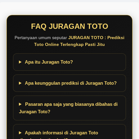
FAQ JURAGAN TOTO
Pertanyaan umum seputar
JURAGAN TOTO : Prediksi
Toto Online Terlengkap Pasti Jitu
Apa itu Juragan Toto?
Apa keunggulan prediksi di Juragan Toto?
Pasaran apa saja yang biasanya dibahas di
Juragan Toto?
Apakah informasi di Juragan Toto