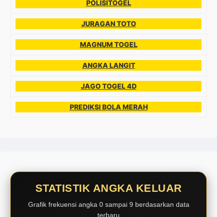
POLISITOGEL
JURAGAN TOTO
MAGNUM TOGEL
ANGKA LANGIT
JAGO TOGEL 4D
PREDIKSI BOLA MERAH
STATISTIK ANGKA KELUAR
Grafik frekuensi angka 0 sampai 9 berdasarkan data
terbaru