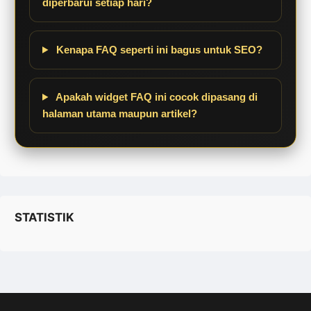
diperbarui setiap hari?
Kenapa FAQ seperti ini bagus untuk SEO?
Apakah widget FAQ ini cocok dipasang di
halaman utama maupun artikel?
STATISTIK