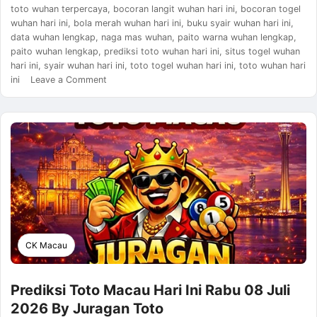
toto wuhan terpercaya
,
bocoran langit wuhan hari ini
,
bocoran togel
wuhan hari ini
,
bola merah wuhan hari ini
,
buku syair wuhan hari ini
,
data wuhan lengkap
,
naga mas wuhan
,
paito warna wuhan lengkap
,
paito wuhan lengkap
,
prediksi toto wuhan hari ini
,
situs togel wuhan
hari ini
,
syair wuhan hari ini
,
toto togel wuhan hari ini
,
toto wuhan hari
on
ini
Leave a Comment
Prediksi
Toto
Wuhan
Hari
Ini
Rabu
08
Juli
2026
By
Juragan
CK Macau
Toto
Prediksi Toto Macau Hari Ini Rabu 08 Juli
2026 By Juragan Toto