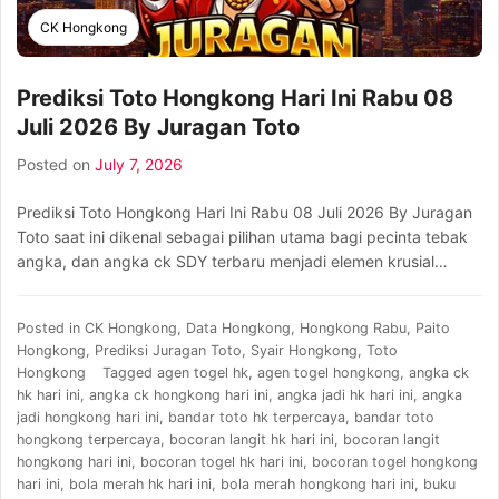
Juragan
CK Hongkong
Toto
Prediksi Toto Hongkong Hari Ini Rabu 08
Juli 2026 By Juragan Toto
Posted on
July 7, 2026
Prediksi Toto Hongkong Hari Ini Rabu 08 Juli 2026 By Juragan
Toto saat ini dikenal sebagai pilihan utama bagi pecinta tebak
angka, dan angka ck SDY terbaru menjadi elemen krusial…
Posted in
CK Hongkong
,
Data Hongkong
,
Hongkong Rabu
,
Paito
Hongkong
,
Prediksi Juragan Toto
,
Syair Hongkong
,
Toto
Hongkong
Tagged
agen togel hk
,
agen togel hongkong
,
angka ck
hk hari ini
,
angka ck hongkong hari ini
,
angka jadi hk hari ini
,
angka
jadi hongkong hari ini
,
bandar toto hk terpercaya
,
bandar toto
hongkong terpercaya
,
bocoran langit hk hari ini
,
bocoran langit
hongkong hari ini
,
bocoran togel hk hari ini
,
bocoran togel hongkong
hari ini
,
bola merah hk hari ini
,
bola merah hongkong hari ini
,
buku