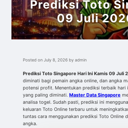
Prediksi Toto Si
09 Juli 202
Posted on
July 8, 2026
by
admin
Prediksi Toto Singapore Hari Ini Kamis 09 Juli
diminati bagi pemain angka online, dan angka m
potensi profit. Menentukan prediksi terbaik har
yang paling diminati.
Master Data Singapore
mem
analisa togel. Sudah pasti, prediksi ini menggu
keluaran Toto Online terbaru untuk meningkatkan
tuntas cara menggunakan prediksi Toto Online d
angka.