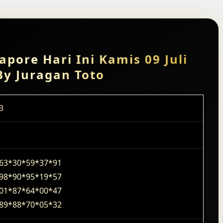
apore Hari Ini Kamis 09 Juli
By Juragan Toto
3
63*30*59*37*91
98*90*95*19*57
01*87*64*00*47
89*88*70*05*32