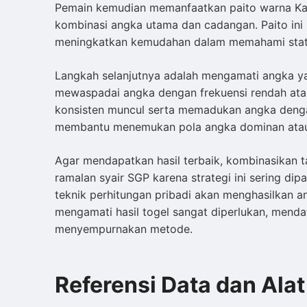
Pemain kemudian memanfaatkan paito warna Ka
kombinasi angka utama dan cadangan. Paito ini 
meningkatkan kemudahan dalam memahami stati
Langkah selanjutnya adalah mengamati angka ya
mewaspadai angka dengan frekuensi rendah atau 
konsisten muncul serta memadukan angka dengan 
membantu menemukan pola angka dominan atau s
Agar mendapatkan hasil terbaik, kombinasikan t
ramalan syair SGP karena strategi ini sering di
teknik perhitungan pribadi akan menghasilkan an
mengamati hasil togel sangat diperlukan, mend
menyempurnakan metode.
Referensi Data dan Ala