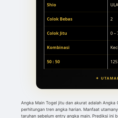
Shio
UL
Colok Bebas
2
Colok Jitu
0 – 
Kombinasi
Keci
50 : 50
125
✦ UTAMAK
Angka Main Togel jitu dan akurat adalah Angka 
perhitungan tren angka harian. Manfaat utama
taruhan sebelum entry angka main. Prediksi ini 