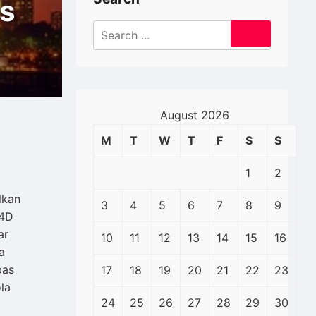
is
Search
Search
for:
August 2026
M
T
W
T
F
S
S
1
2
lkan
3
4
5
6
7
8
9
 4D
ar
10
11
12
13
14
15
16
a
pas
17
18
19
20
21
22
23
la
24
25
26
27
28
29
30