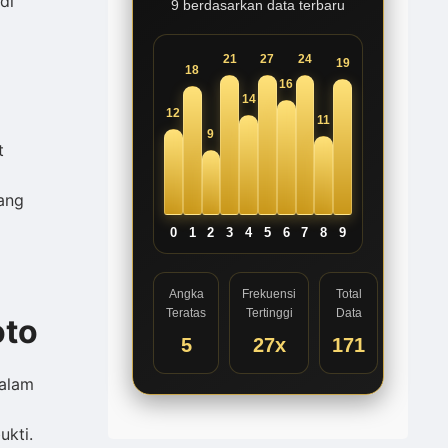
di
9 berdasarkan data terbaru
21
27
24
19
18
16
14
12
11
9
t
uang
0
1
2
3
4
5
6
7
8
9
Angka
Frekuensi
Total
Teratas
Tertinggi
Data
oto
5
27x
171
dalam
ukti.