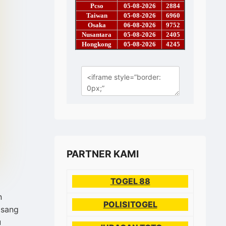
PARTNER KAMI
TOGEL 88
n
POLISITOGEL
asang
u