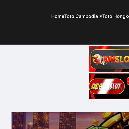
Skip
to
Home
Toto Cambodia
Toto Hongk
content