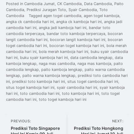
Posted in
Cambodia Jumat
,
CK Cambodia
,
Data Cambodia
,
Paito
Cambodia
,
Prediksi Juragan Toto
,
Syair Cambodia
,
Toto
Cambodia
Tagged
agen togel cambodia
,
agen togel kamboja
,
angka ck cambodia hari ini
,
angka ck kamboja hari ini
,
angka jadi
cambodia hari ini
,
angka jadi kamboja hari ini
,
bandar toto
cambodia terpercaya
,
bandar toto kamboja terpercaya
,
bocoran
langit cambodia hari ini
,
bocoran langit kamboja hari ini
,
bocoran
togel cambodia hari ini
,
bocoran togel kamboja hari ini
,
bola merah
cambodia hari ini
,
bola merah kamboja hari ini
,
buku syair cambodia
hari ini
,
buku syair kamboja hari ini
,
data cambodia lengkap
,
data
kamboja lengkap
,
naga mas cambodia
,
naga mas kamboja
,
paito
cambodia lengkap
,
paito kamboja lengkap
,
paito warna cambodia
lengkap
,
paito warna kamboja lengkap
,
prediksi toto cambodia hari
ini
,
prediksi toto kamboja hari ini
,
situs togel cambodia hari ini
,
situs togel kamboja hari ini
,
syair cambodia hari ini
,
syair kamboja
hari ini
,
toto cambodia hari ini
,
toto kamboja hari ini
,
toto togel
cambodia hari ini
,
toto togel kamboja hari ini
Post
PREVIOUS:
NEXT:
navigation
Prediksi Toto Singapore
Prediksi Toto Hongkong
Hari Ini Kamis 09 Juli
Hari Ini Jumat 10 Juli