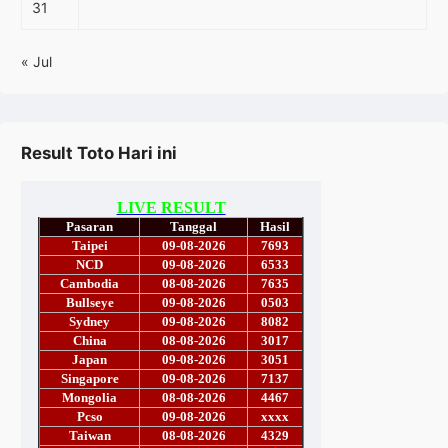
31
« Jul
Result Toto Hari ini