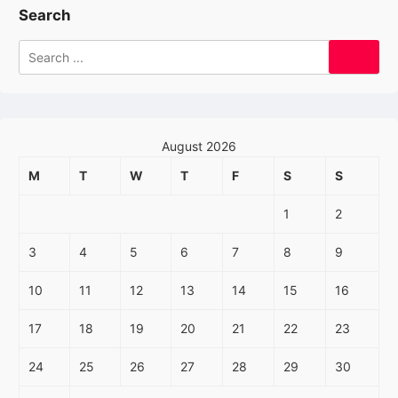
Search
Search
for:
Search
August 2026
M
T
W
T
F
S
S
1
2
3
4
5
6
7
8
9
10
11
12
13
14
15
16
17
18
19
20
21
22
23
24
25
26
27
28
29
30