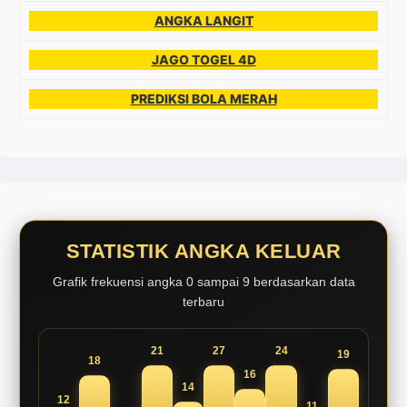
ANGKA LANGIT
JAGO TOGEL 4D
PREDIKSI BOLA MERAH
STATISTIK ANGKA KELUAR
Grafik frekuensi angka 0 sampai 9 berdasarkan data
terbaru
21
27
24
19
18
16
14
12
11