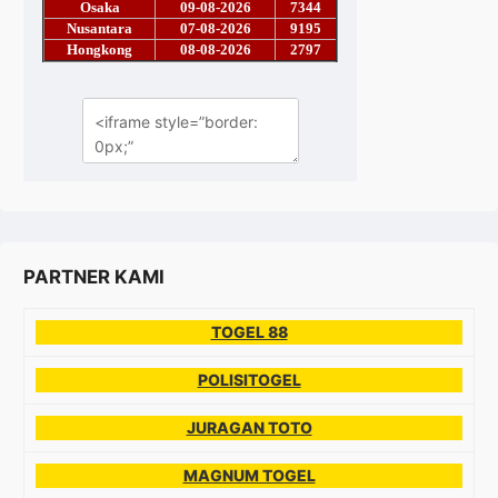
PARTNER KAMI
TOGEL 88
POLISITOGEL
JURAGAN TOTO
MAGNUM TOGEL