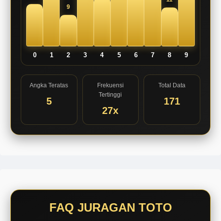
9
0
1
2
3
4
5
6
7
8
9
Angka Teratas
Frekuensi
Total Data
Tertinggi
5
171
27x
FAQ JURAGAN TOTO