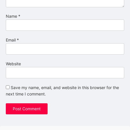
Name
*
Email
*
Website
Save my name, email, and website in this browser for the
next time I comment.