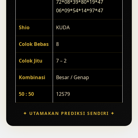
72*08*39*80*19*47
06*09*54*14*97*47
Shio
KUDA
Colok Bebas
8
Colok Jitu
7 – 2
Kombinasi
Besar / Genap
50 : 50
12579
✦ UTAMAKAN PREDIKSI SENDIRI ✦