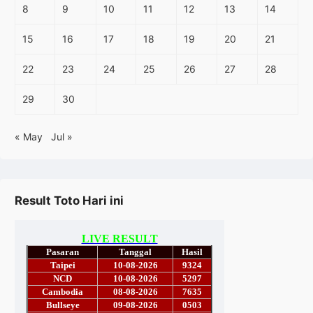
8
9
10
11
12
13
14
15
16
17
18
19
20
21
22
23
24
25
26
27
28
29
30
« May
Jul »
Result Toto Hari ini