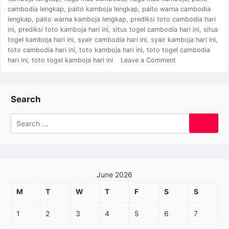
cambodia lengkap
,
paito kamboja lengkap
,
paito warna cambodia
lengkap
,
paito warna kamboja lengkap
,
prediksi toto cambodia hari
ini
,
prediksi toto kamboja hari ini
,
situs togel cambodia hari ini
,
situs
togel kamboja hari ini
,
syair cambodia hari ini
,
syair kamboja hari ini
,
toto cambodia hari ini
,
toto kamboja hari ini
,
toto togel cambodia
on
hari ini
,
toto togel kamboja hari ini
Leave a Comment
Prediksi
Toto
Cambodia
Search
Hari
Ini
Search
Sabtu
for:
Search
06
Juni
2026
By
Juragan
June 2026
Toto
M
T
W
T
F
S
S
1
2
3
4
5
6
7