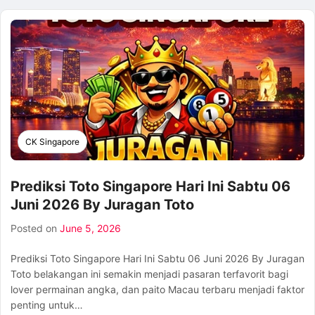
CK Singapore
Prediksi Toto Singapore Hari Ini Sabtu 06
Juni 2026 By Juragan Toto
Posted on
June 5, 2026
Prediksi Toto Singapore Hari Ini Sabtu 06 Juni 2026 By Juragan
Toto belakangan ini semakin menjadi pasaran terfavorit bagi
lover permainan angka, dan paito Macau terbaru menjadi faktor
penting untuk…