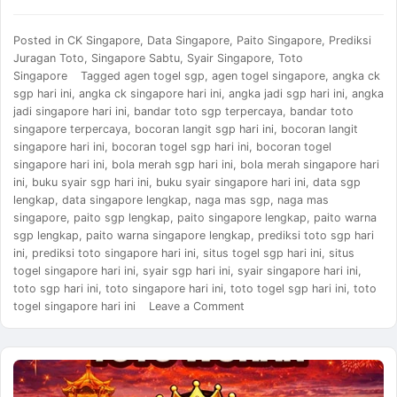
Posted in
CK Singapore
,
Data Singapore
,
Paito Singapore
,
Prediksi
Juragan Toto
,
Singapore Sabtu
,
Syair Singapore
,
Toto
Singapore
Tagged
agen togel sgp
,
agen togel singapore
,
angka ck
sgp hari ini
,
angka ck singapore hari ini
,
angka jadi sgp hari ini
,
angka
jadi singapore hari ini
,
bandar toto sgp terpercaya
,
bandar toto
singapore terpercaya
,
bocoran langit sgp hari ini
,
bocoran langit
singapore hari ini
,
bocoran togel sgp hari ini
,
bocoran togel
singapore hari ini
,
bola merah sgp hari ini
,
bola merah singapore hari
ini
,
buku syair sgp hari ini
,
buku syair singapore hari ini
,
data sgp
lengkap
,
data singapore lengkap
,
naga mas sgp
,
naga mas
singapore
,
paito sgp lengkap
,
paito singapore lengkap
,
paito warna
sgp lengkap
,
paito warna singapore lengkap
,
prediksi toto sgp hari
ini
,
prediksi toto singapore hari ini
,
situs togel sgp hari ini
,
situs
togel singapore hari ini
,
syair sgp hari ini
,
syair singapore hari ini
,
toto sgp hari ini
,
toto singapore hari ini
,
toto togel sgp hari ini
,
toto
on
togel singapore hari ini
Leave a Comment
Prediksi
Toto
Singapore
Hari
Ini