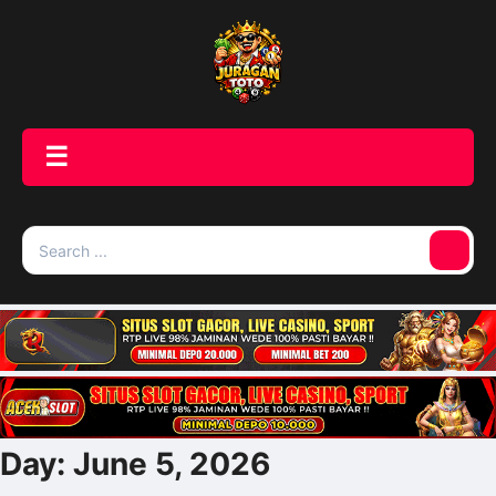
Skip
to
content
☰
Menu
Search
Searc
for:
Day:
June 5, 2026