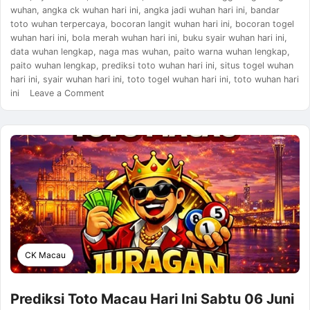
wuhan
,
angka ck wuhan hari ini
,
angka jadi wuhan hari ini
,
bandar
toto wuhan terpercaya
,
bocoran langit wuhan hari ini
,
bocoran togel
wuhan hari ini
,
bola merah wuhan hari ini
,
buku syair wuhan hari ini
,
data wuhan lengkap
,
naga mas wuhan
,
paito warna wuhan lengkap
,
paito wuhan lengkap
,
prediksi toto wuhan hari ini
,
situs togel wuhan
hari ini
,
syair wuhan hari ini
,
toto togel wuhan hari ini
,
toto wuhan hari
on
ini
Leave a Comment
Prediksi
Toto
Wuhan
Hari
Ini
Sabtu
06
Juni
2026
By
Juragan
CK Macau
Toto
Prediksi Toto Macau Hari Ini Sabtu 06 Juni