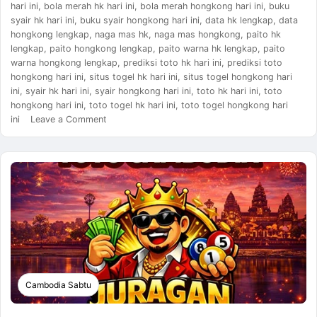
hari ini
,
bola merah hk hari ini
,
bola merah hongkong hari ini
,
buku
syair hk hari ini
,
buku syair hongkong hari ini
,
data hk lengkap
,
data
hongkong lengkap
,
naga mas hk
,
naga mas hongkong
,
paito hk
lengkap
,
paito hongkong lengkap
,
paito warna hk lengkap
,
paito
warna hongkong lengkap
,
prediksi toto hk hari ini
,
prediksi toto
hongkong hari ini
,
situs togel hk hari ini
,
situs togel hongkong hari
ini
,
syair hk hari ini
,
syair hongkong hari ini
,
toto hk hari ini
,
toto
hongkong hari ini
,
toto togel hk hari ini
,
toto togel hongkong hari
on
ini
Leave a Comment
Prediksi
Toto
Hongkong
Hari
Ini
Sabtu
06
Juni
2026
By
Juragan
Cambodia Sabtu
Toto