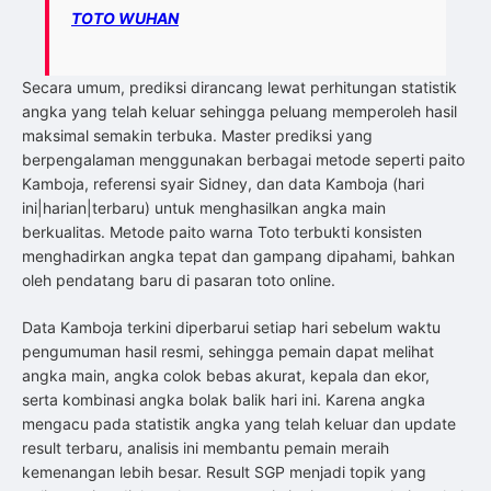
TOTO WUHAN
Secara umum, prediksi dirancang lewat perhitungan statistik
angka yang telah keluar sehingga peluang memperoleh hasil
maksimal semakin terbuka. Master prediksi yang
berpengalaman menggunakan berbagai metode seperti paito
Kamboja, referensi syair Sidney, dan data Kamboja (hari
ini|harian|terbaru) untuk menghasilkan angka main
berkualitas. Metode paito warna Toto terbukti konsisten
menghadirkan angka tepat dan gampang dipahami, bahkan
oleh pendatang baru di pasaran toto online.
Data Kamboja terkini diperbarui setiap hari sebelum waktu
pengumuman hasil resmi, sehingga pemain dapat melihat
angka main, angka colok bebas akurat, kepala dan ekor,
serta kombinasi angka bolak balik hari ini. Karena angka
mengacu pada statistik angka yang telah keluar dan update
result terbaru, analisis ini membantu pemain meraih
kemenangan lebih besar. Result SGP menjadi topik yang