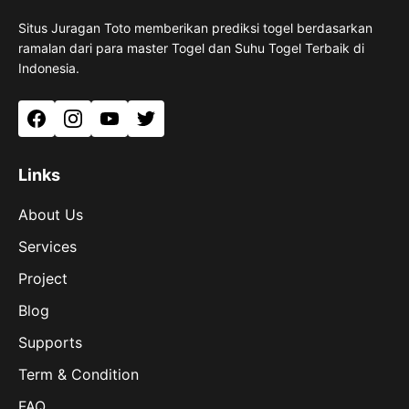
Situs Juragan Toto memberikan prediksi togel berdasarkan
ramalan dari para master Togel dan Suhu Togel Terbaik di
Indonesia.
Facebook
Instagram
YouTube
Twitter
Links
About Us
Services
Project
Blog
Supports
Term & Condition
FAQ