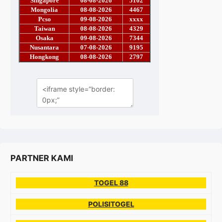
PARTNER KAMI
TOGEL 88
POLISITOGEL