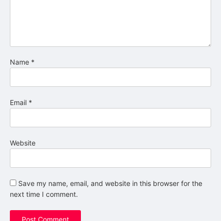
Name
*
Email
*
Website
Save my name, email, and website in this browser for the
next time I comment.