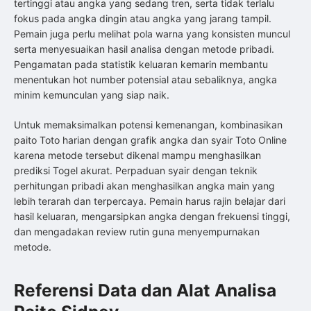
tertinggi atau angka yang sedang tren, serta tidak terlalu
fokus pada angka dingin atau angka yang jarang tampil.
Pemain juga perlu melihat pola warna yang konsisten muncul
serta menyesuaikan hasil analisa dengan metode pribadi.
Pengamatan pada statistik keluaran kemarin membantu
menentukan hot number potensial atau sebaliknya, angka
minim kemunculan yang siap naik.
Untuk memaksimalkan potensi kemenangan, kombinasikan
paito Toto harian dengan grafik angka dan syair Toto Online
karena metode tersebut dikenal mampu menghasilkan
prediksi Togel akurat. Perpaduan syair dengan teknik
perhitungan pribadi akan menghasilkan angka main yang
lebih terarah dan terpercaya. Pemain harus rajin belajar dari
hasil keluaran, mengarsipkan angka dengan frekuensi tinggi,
dan mengadakan review rutin guna menyempurnakan
metode.
Referensi Data dan Alat Analisa