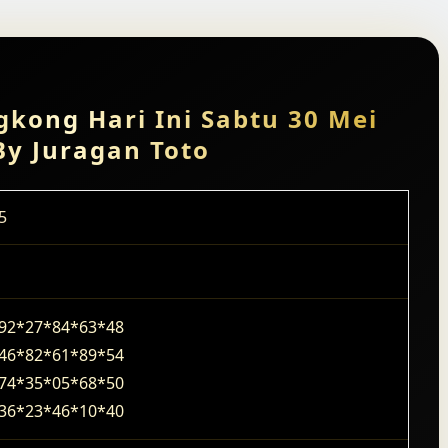
gkong Hari Ini Sabtu 30 Mei
By Juragan Toto
5
92*27*84*63*48
46*82*61*89*54
74*35*05*68*50
36*23*46*10*40