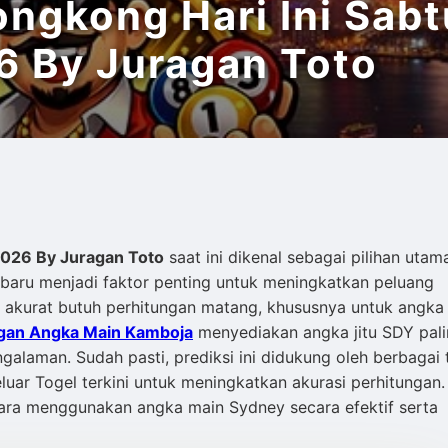
ongkong Hari Ini Sabt
6 By Juragan Toto
 2026 By Juragan Toto
saat ini dikenal sebagai pilihan utam
rbaru menjadi faktor penting untuk meningkatkan peluang
 akurat butuh perhitungan matang, khususnya untuk angka
agan Angka Main Kamboja
menyediakan angka jitu SDY pal
galaman. Sudah pasti, prediksi ini didukung oleh berbagai 
eluar Togel terkini untuk meningkatkan akurasi perhitungan.
 cara menggunakan angka main Sydney secara efektif serta