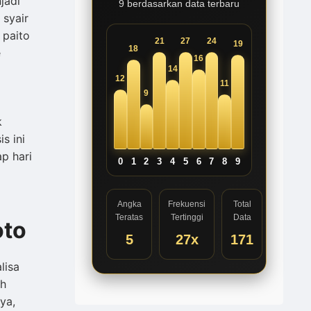
jadi
9 berdasarkan data terbaru
 syair
 paito
21
27
24
19
18
e
16
14
12
11
9
k
s ini
p hari
0
1
2
3
4
5
6
7
8
9
Angka
Frekuensi
Total
Teratas
Tertinggi
Data
oto
5
27x
171
lisa
oh
ya,