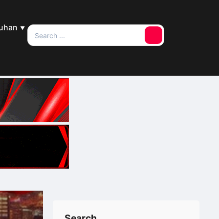
uhan
Search
Search
for:
Search