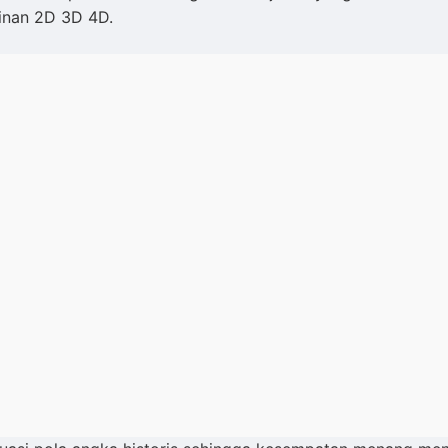
inan 2D 3D 4D.