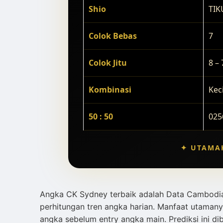
Shio
TIK
Colok Bebas
7
Colok Jitu
8 – 
Kombinasi
Keci
50 : 50
025
✦ UTAMAK
Angka CK Sydney terbaik adalah Data Cambodia 
perhitungan tren angka harian. Manfaat utaman
angka sebelum entry angka main. Prediksi ini d