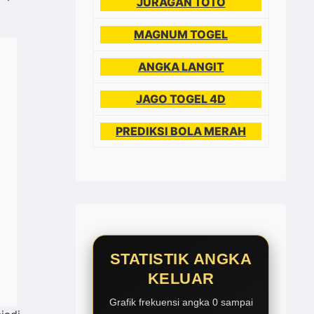
JURAGAN TOTO
MAGNUM TOGEL
ANGKA LANGIT
JAGO TOGEL 4D
PREDIKSI BOLA MERAH
STATISTIK ANGKA
KELUAR
Grafik frekuensi angka 0 sampai