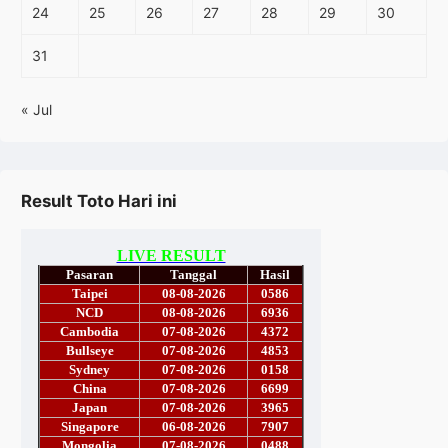
24
25
26
27
28
29
30
31
« Jul
Result Toto Hari ini