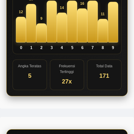
16
14
12
11
9
0
1
2
3
4
5
6
7
8
9
Angka Teratas
Frekuensi
Total Data
Tertinggi
5
171
27x