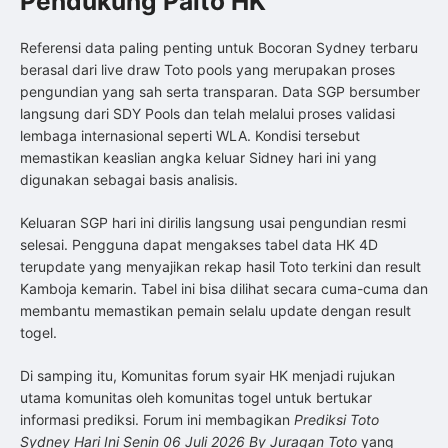
Pendukung Paito HK
Referensi data paling penting untuk Bocoran Sydney terbaru
berasal dari live draw Toto pools yang merupakan proses
pengundian yang sah serta transparan. Data SGP bersumber
langsung dari SDY Pools dan telah melalui proses validasi
lembaga internasional seperti WLA. Kondisi tersebut
memastikan keaslian angka keluar Sidney hari ini yang
digunakan sebagai basis analisis.
Keluaran SGP hari ini dirilis langsung usai pengundian resmi
selesai. Pengguna dapat mengakses tabel data HK 4D
terupdate yang menyajikan rekap hasil Toto terkini dan result
Kamboja kemarin. Tabel ini bisa dilihat secara cuma-cuma dan
membantu memastikan pemain selalu update dengan result
togel.
Di samping itu, Komunitas forum syair HK menjadi rujukan
utama komunitas oleh komunitas togel untuk bertukar
informasi prediksi. Forum ini membagikan
Prediksi Toto
Sydney Hari Ini Senin 06 Juli 2026 By Juragan Toto
yang