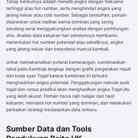
Tahap berikutnya adalah meneliti angka dengan frekuensi
tertinggi atau hot number, serta menghindari angka yang
jarang keluar atau cold number. Sebagai tambahan, pemain
disarankan untuk melihat warna dominan yang sering
berulang serta menggabungkan analisa dengan perhitungan
shio. Analisis data keluaran hari sebelumnya membantu
menentukan hot number potensial atau sebaliknya, angka
yang jarang keluar dan berpotensi muncul kembali.
Untuk memaksimalkan potensi kemenangan, kombinasikan
tabel paito Kamboja lengkap dengan grafik pergerakan result
dan kode syair Togel karena kombinasi ini terbukti
menghadirkan angka potensial. Penggabungan metode syair
togel dan rumus prediksi akan menghasilkan angka Togel jitu
yang lebih akurat. Pemain harus rajin belajar dari hasil
keluaran, mendata hot number yang dominan, dan melakukan
perbaikan strategi berdasarkan data terbaru.
Sumber Data dan Tools