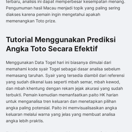
terbaru, analisis ini dapat memperbesar kesempatan menang.
Pengumuman hasil Macau menjadi topik yang paling sering
diakses karena pemain ingin mengetahui apakah
memenangkan Toto prize.
Tutorial Menggunakan Prediksi
Angka Toto Secara Efektif
Menggunakan Data Togel hari ini biasanya dimulai dari
memahami kode syair Togel sebagai dasar analisa sebelum
memasang taruhan. Syair yang tersedia diambil dari referensi
yang sudah dikenal luas seperti mbah semar, mbah kewod,
dan mbah khentung dengan rekam jejak akurasi yang sudah
terbukti. Pemain kemudian memanfaatkan paito HK harian
untuk menganalisa tren keluaran dan menetapkan pilihan
angka paling potensial. Paito ini memvisualisasikan angka
keluaran melalui warna yang jelas yang membuat analisa
angka lebih praktis.