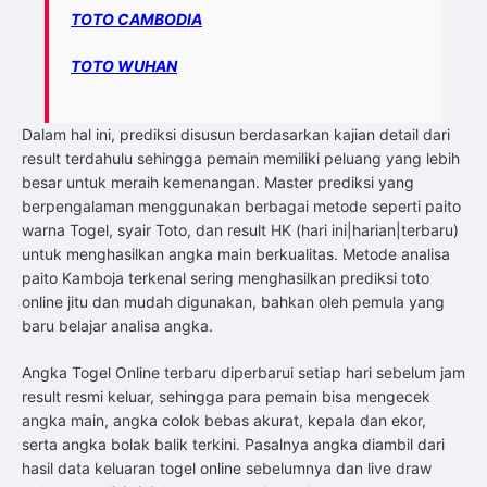
TOTO CAMBODIA
TOTO WUHAN
Dalam hal ini, prediksi disusun berdasarkan kajian detail dari
result terdahulu sehingga pemain memiliki peluang yang lebih
besar untuk meraih kemenangan. Master prediksi yang
berpengalaman menggunakan berbagai metode seperti paito
warna Togel, syair Toto, dan result HK (hari ini|harian|terbaru)
untuk menghasilkan angka main berkualitas. Metode analisa
paito Kamboja terkenal sering menghasilkan prediksi toto
online jitu dan mudah digunakan, bahkan oleh pemula yang
baru belajar analisa angka.
Angka Togel Online terbaru diperbarui setiap hari sebelum jam
result resmi keluar, sehingga para pemain bisa mengecek
angka main, angka colok bebas akurat, kepala dan ekor,
serta angka bolak balik terkini. Pasalnya angka diambil dari
hasil data keluaran togel online sebelumnya dan live draw