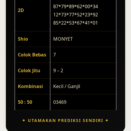
87*79*89*62*00*34
2D
12*73*77*52*23*92
85*22*53*67*41*01
Shio
MONYET
Colok Bebas
7
Colok Jitu
9 – 2
Kombinasi
Kecil / Ganjil
50 : 50
03469
✦ UTAMAKAN PREDIKSI SENDIRI ✦