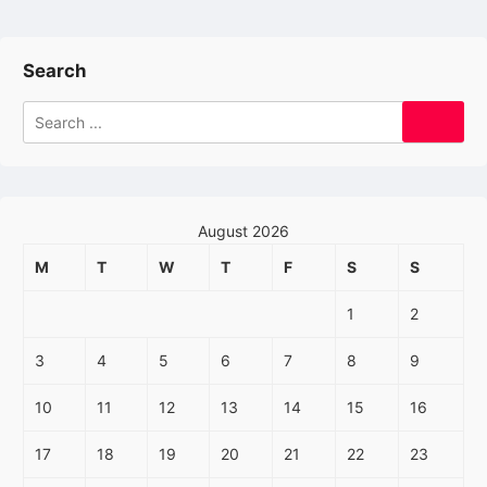
Search
Search
for:
Search
August 2026
M
T
W
T
F
S
S
1
2
3
4
5
6
7
8
9
10
11
12
13
14
15
16
17
18
19
20
21
22
23