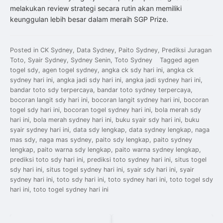
melakukan review strategi secara rutin akan memiliki
keunggulan lebih besar dalam meraih SGP Prize.
Posted in
CK Sydney
,
Data Sydney
,
Paito Sydney
,
Prediksi Juragan
Toto
,
Syair Sydney
,
Sydney Senin
,
Toto Sydney
Tagged
agen
togel sdy
,
agen togel sydney
,
angka ck sdy hari ini
,
angka ck
sydney hari ini
,
angka jadi sdy hari ini
,
angka jadi sydney hari ini
,
bandar toto sdy terpercaya
,
bandar toto sydney terpercaya
,
bocoran langit sdy hari ini
,
bocoran langit sydney hari ini
,
bocoran
togel sdy hari ini
,
bocoran togel sydney hari ini
,
bola merah sdy
hari ini
,
bola merah sydney hari ini
,
buku syair sdy hari ini
,
buku
syair sydney hari ini
,
data sdy lengkap
,
data sydney lengkap
,
naga
mas sdy
,
naga mas sydney
,
paito sdy lengkap
,
paito sydney
lengkap
,
paito warna sdy lengkap
,
paito warna sydney lengkap
,
prediksi toto sdy hari ini
,
prediksi toto sydney hari ini
,
situs togel
sdy hari ini
,
situs togel sydney hari ini
,
syair sdy hari ini
,
syair
sydney hari ini
,
toto sdy hari ini
,
toto sydney hari ini
,
toto togel sdy
hari ini
,
toto togel sydney hari ini
Post