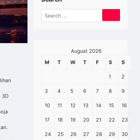
Search
Search
for:
August 2026
M
T
W
T
F
S
S
1
2
lihan
3
4
5
6
7
8
9
D 3D
10
11
12
13
14
15
16
boja
17
18
19
20
21
22
23
an.
24
25
26
27
28
29
30