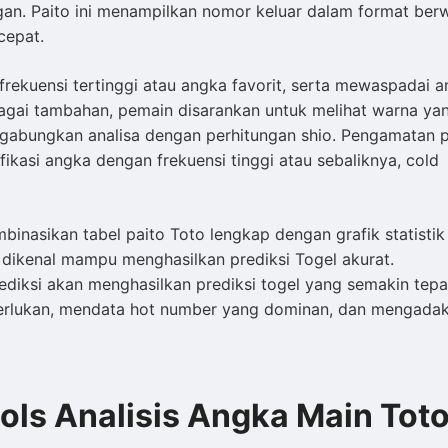
an. Paito ini menampilkan nomor keluar dalam format ber
cepat.
frekuensi tertinggi atau angka favorit, serta mewaspadai 
bagai tambahan, pemain disarankan untuk melihat warna ya
ggabungkan analisa dengan perhitungan shio. Pengamatan 
ikasi angka dengan frekuensi tinggi atau sebaliknya, cold
nasikan tabel paito Toto lengkap dengan grafik statistik
 dikenal mampu menghasilkan prediksi Togel akurat.
diksi akan menghasilkan prediksi togel yang semakin tepa
iperlukan, mendata hot number yang dominan, dan mengada
ols Analisis Angka Main Tot