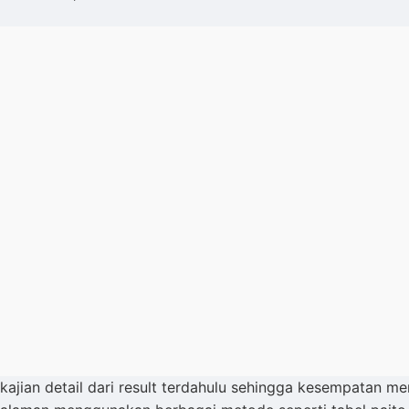
kajian detail dari result terdahulu sehingga kesempatan m