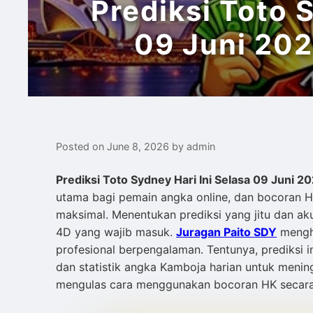
Prediksi Toto 
09 Juni 202
Posted on
June 8, 2026
by
admin
Prediksi Toto Sydney Hari Ini Selasa 09 Juni 2
utama bagi pemain angka online, dan bocoran Ho
maksimal. Menentukan prediksi yang jitu dan a
4D yang wajib masuk.
Juragan Paito SDY
mengha
profesional berpengalaman. Tentunya, prediksi 
dan statistik angka Kamboja harian untuk meningk
mengulas cara menggunakan bocoran HK secara 