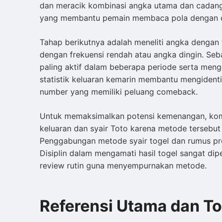
dan meracik kombinasi angka utama dan cadang
yang membantu pemain membaca pola dengan 
Tahap berikutnya adalah meneliti angka dengan 
dengan frekuensi rendah atau angka dingin. Se
paling aktif dalam beberapa periode serta men
statistik keluaran kemarin membantu mengidentif
number yang memiliki peluang comeback.
Untuk memaksimalkan potensi kemenangan, kombi
keluaran dan syair Toto karena metode tersebut
Penggabungan metode syair togel dan rumus pre
Disiplin dalam mengamati hasil togel sangat d
review rutin guna menyempurnakan metode.
Referensi Utama dan To