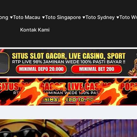
ong
Toto Macau
Toto Singapore
Toto Sydney
Toto W
Kontak Kami