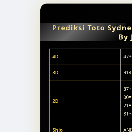
Prediksi Toto Sydne
By 
4D
473
3D
914
87*
00*
2D
21*
81*
Shio
ANJ