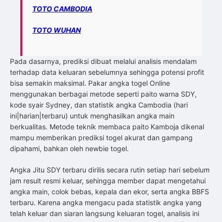
TOTO CAMBODIA
TOTO WUHAN
Pada dasarnya, prediksi dibuat melalui analisis mendalam
terhadap data keluaran sebelumnya sehingga potensi profit
bisa semakin maksimal. Pakar angka togel Online
menggunakan berbagai metode seperti paito warna SDY,
kode syair Sydney, dan statistik angka Cambodia (hari
ini|harian|terbaru) untuk menghasilkan angka main
berkualitas. Metode teknik membaca paito Kamboja dikenal
mampu memberikan prediksi togel akurat dan gampang
dipahami, bahkan oleh newbie togel.
Angka Jitu SDY terbaru dirilis secara rutin setiap hari sebelum
jam result resmi keluar, sehingga member dapat mengetahui
angka main, colok bebas, kepala dan ekor, serta angka BBFS
terbaru. Karena angka mengacu pada statistik angka yang
telah keluar dan siaran langsung keluaran togel, analisis ini