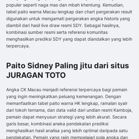
populer seperti naga mas dan mbah khentung. Kemudian,
tabel paito warna Macau lengkap dan chart pergerakan result
digunakan untuk mengamati pergerakan angka historis yang
diambil dari hasil live draw resmi SDY. Sebagai hasilnya,
kombinasi sumber resmi serta referensi komunitas
menghasilkan prediksi SDY yang dapat diandalkan yang lebih
terpercaya.
Paito Sidney Paling jitu dari situs
JURAGAN TOTO
Angka CK Macau menjadi referensi terpercaya bagi pemain
yang ingin meningkatkan peluang kemenangan. Dengan
memanfaatkan tabel paito warna HK lengkap, ramalan syair
dari tokoh ternama, dan data valid dari undian resmi Kamboja,
pemain dapat menyusun strategi yang lebih akurat. Secara
garis besar, kombinasi aneka pendekatan prediksi
menghasilkan hasil analisa yang lebih optimal daripada satu
pendekatan. Pemain yang rajin mempelajari pola angka dan