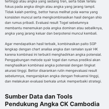
tertinggi atau angka yang sedang tren, serta tidak terlalu
fokus pada angka dingin atau angka yang jarang tampil.
Tidak kalah penting, bettor harus melihat pola warna yang
konsisten muncul serta mengkombinasikan hasil dengan shio
dan rumus pribadi. Evaluasi result Togel sebelumnya
membantu menemukan pola angka dominan atau sebaliknya,
angka yang jarang keluar dan berpotensi muncul kembali.
Agar mendapatkan hasil terbaik, kombinasikan paito SGP
lengkap dengan chart analisa angka dan ramalan syair HK
karena kombinasi ini terbukti menghadirkan angka potensial.
Penggabungan metode syair togel dan rumus prediksi akan
menghasilkan kombinasi angka potensial dengan tingkat
akurasi tinggi. Bettor disarankan rutin mengevaluasi result
sebelumnya, mengarsipkan angka dengan frekuensi tinggi,
dan melakukan evaluasi berkala untuk memperbaiki strategi.
Sumber Data dan Tools
Pendukung Angka CK Cambodia