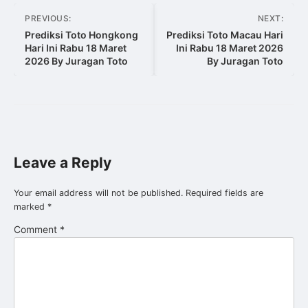
Post
PREVIOUS:
NEXT:
navigation
Prediksi Toto Hongkong
Prediksi Toto Macau Hari
Hari Ini Rabu 18 Maret
Ini Rabu 18 Maret 2026
2026 By Juragan Toto
By Juragan Toto
Leave a Reply
Your email address will not be published.
Required fields are
marked
*
Comment
*