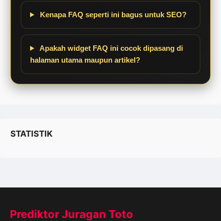
Kenapa FAQ seperti ini bagus untuk SEO?
Apakah widget FAQ ini cocok dipasang di
halaman utama maupun artikel?
STATISTIK
Prediktor Juragan Toto