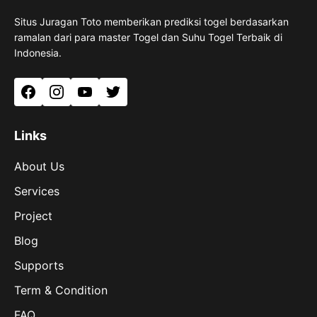
Situs Juragan Toto memberikan prediksi togel berdasarkan
ramalan dari para master Togel dan Suhu Togel Terbaik di
Indonesia.
Facebook
Instagram
YouTube
Twitter
Links
About Us
Services
Project
Blog
Supports
Term & Condition
FAQ