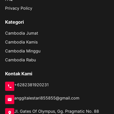
Privacy Policy
Kategori
Cambodia Jumat
Cambodia Kamis
Cambodia Minggu
Cambodia Rabu
Kontak Kami
+6282381920231
anggitalestari855855@gmail.com
Jl. Gates Of Olympus, Gg. Pragmatic No. 88