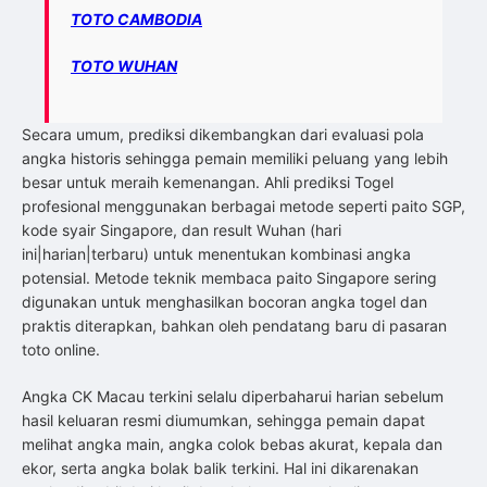
TOTO CAMBODIA
TOTO WUHAN
Secara umum, prediksi dikembangkan dari evaluasi pola
angka historis sehingga pemain memiliki peluang yang lebih
besar untuk meraih kemenangan. Ahli prediksi Togel
profesional menggunakan berbagai metode seperti paito SGP,
kode syair Singapore, dan result Wuhan (hari
ini|harian|terbaru) untuk menentukan kombinasi angka
potensial. Metode teknik membaca paito Singapore sering
digunakan untuk menghasilkan bocoran angka togel dan
praktis diterapkan, bahkan oleh pendatang baru di pasaran
toto online.
Angka CK Macau terkini selalu diperbaharui harian sebelum
hasil keluaran resmi diumumkan, sehingga pemain dapat
melihat angka main, angka colok bebas akurat, kepala dan
ekor, serta angka bolak balik terkini. Hal ini dikarenakan