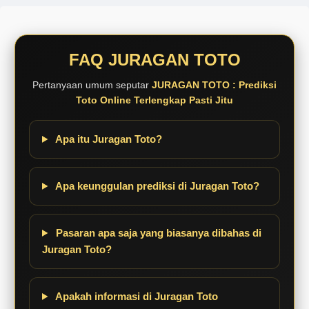
FAQ JURAGAN TOTO
Pertanyaan umum seputar
JURAGAN TOTO : Prediksi
Toto Online Terlengkap Pasti Jitu
Apa itu Juragan Toto?
Apa keunggulan prediksi di Juragan Toto?
Pasaran apa saja yang biasanya dibahas di
Juragan Toto?
Apakah informasi di Juragan Toto