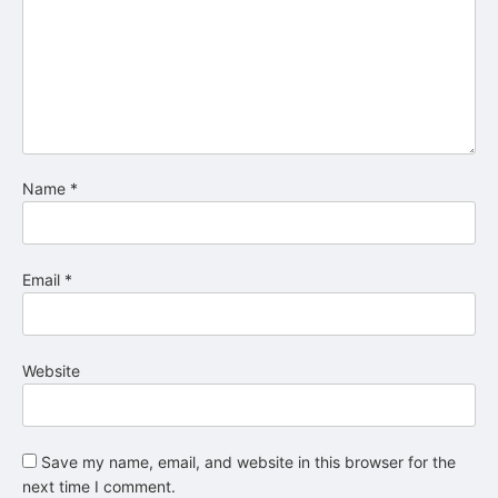
Name
*
Email
*
Website
Save my name, email, and website in this browser for the
next time I comment.