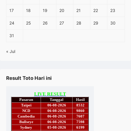
17
18
19
20
21
22
23
24
25
26
27
28
29
30
31
« Jul
Result Toto Hari ini