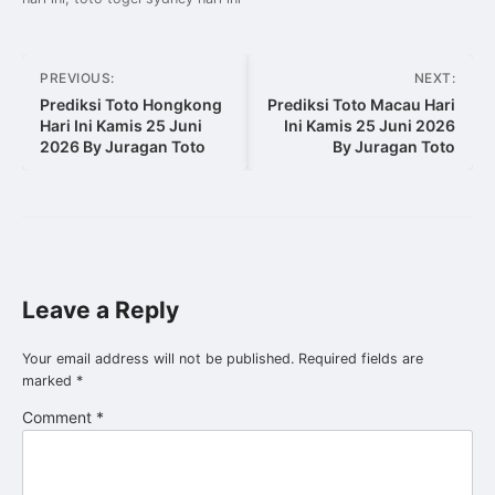
Post
PREVIOUS:
NEXT:
navigation
Prediksi Toto Hongkong
Prediksi Toto Macau Hari
Hari Ini Kamis 25 Juni
Ini Kamis 25 Juni 2026
2026 By Juragan Toto
By Juragan Toto
Leave a Reply
Your email address will not be published.
Required fields are
marked
*
Comment
*