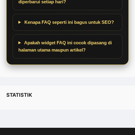
diperbarui setiap hari?
Kenapa FAQ seperti ini bagus untuk SEO?
Apakah widget FAQ ini cocok dipasang di
halaman utama maupun artikel?
STATISTIK