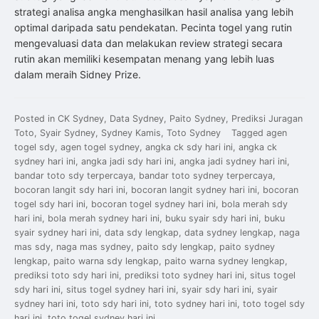
strategi analisa angka menghasilkan hasil analisa yang lebih
optimal daripada satu pendekatan. Pecinta togel yang rutin
mengevaluasi data dan melakukan review strategi secara
rutin akan memiliki kesempatan menang yang lebih luas
dalam meraih Sidney Prize.
Posted in
CK Sydney
,
Data Sydney
,
Paito Sydney
,
Prediksi Juragan
Toto
,
Syair Sydney
,
Sydney Kamis
,
Toto Sydney
Tagged
agen
togel sdy
,
agen togel sydney
,
angka ck sdy hari ini
,
angka ck
sydney hari ini
,
angka jadi sdy hari ini
,
angka jadi sydney hari ini
,
bandar toto sdy terpercaya
,
bandar toto sydney terpercaya
,
bocoran langit sdy hari ini
,
bocoran langit sydney hari ini
,
bocoran
togel sdy hari ini
,
bocoran togel sydney hari ini
,
bola merah sdy
hari ini
,
bola merah sydney hari ini
,
buku syair sdy hari ini
,
buku
syair sydney hari ini
,
data sdy lengkap
,
data sydney lengkap
,
naga
mas sdy
,
naga mas sydney
,
paito sdy lengkap
,
paito sydney
lengkap
,
paito warna sdy lengkap
,
paito warna sydney lengkap
,
prediksi toto sdy hari ini
,
prediksi toto sydney hari ini
,
situs togel
sdy hari ini
,
situs togel sydney hari ini
,
syair sdy hari ini
,
syair
sydney hari ini
,
toto sdy hari ini
,
toto sydney hari ini
,
toto togel sdy
hari ini
,
toto togel sydney hari ini