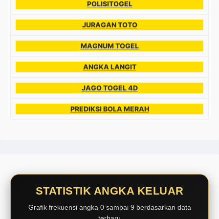
POLISITOGEL
JURAGAN TOTO
MAGNUM TOGEL
ANGKA LANGIT
JAGO TOGEL 4D
PREDIKSI BOLA MERAH
STATISTIK ANGKA KELUAR
Grafik frekuensi angka 0 sampai 9 berdasarkan data
terbaru