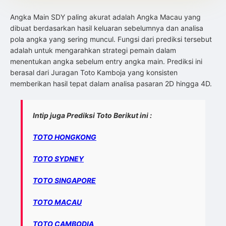
Angka Main SDY paling akurat adalah Angka Macau yang
dibuat berdasarkan hasil keluaran sebelumnya dan analisa
pola angka yang sering muncul. Fungsi dari prediksi tersebut
adalah untuk mengarahkan strategi pemain dalam
menentukan angka sebelum entry angka main. Prediksi ini
berasal dari Juragan Toto Kamboja yang konsisten
memberikan hasil tepat dalam analisa pasaran 2D hingga 4D.
Intip juga Prediksi Toto Berikut ini :
TOTO HONGKONG
TOTO SYDNEY
TOTO SINGAPORE
TOTO MACAU
TOTO CAMBODIA