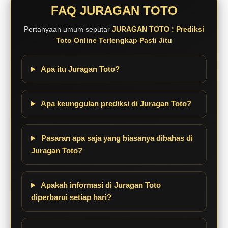
FAQ JURAGAN TOTO
Pertanyaan umum seputar
JURAGAN TOTO : Prediksi
Toto Online Terlengkap Pasti Jitu
Apa itu Juragan Toto?
Apa keunggulan prediksi di Juragan Toto?
Pasaran apa saja yang biasanya dibahas di
Juragan Toto?
Apakah informasi di Juragan Toto
diperbarui setiap hari?