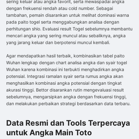
sering keluar atau angka favorit, serta mewaspadai angka
dengan frekuensi rendah atau cold number. Sebagai
tambahan, pemain disarankan untuk melihat dominasi warna
pada paito togel serta menggabungkan analisa dengan
perhitungan shio. Evaluasi result Togel sebelumnya membantu
mencari angka yang sering muncul atau sebaliknya, angka
yang jarang keluar dan berpotensi muncul kembali.
Agar mendapatkan hasil terbaik, kombinasikan tabel paito
Wuhan lengkap dengan chart analisa angka dan syair togel
Wuhan karena kombinasi ini terbukti menghadirkan angka
potensial. Integrasi ramalan syair serta rumus angka akan
menghasilkan kombinasi angka potensial dengan tingkat
akurasi tinggi. Bettor disarankan rutin mengevaluasi result
sebelumnya, mengarsipkan angka dengan frekuensi tinggi,
dan melakukan perbaikan strategi berdasarkan data terbaru.
Data Resmi dan Tools Terpercaya
untuk Angka Main Toto