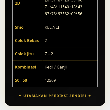
2D
71*43*11*40*18*43
67*73*93*32*09*56
Shio
KELINCI
Colok Bebas
2
Colok Jitu
7 – 2
Kombinasi
Kecil / Ganjil
50 : 50
12569
✦ UTAMAKAN PREDIKSI SENDIRI ✦