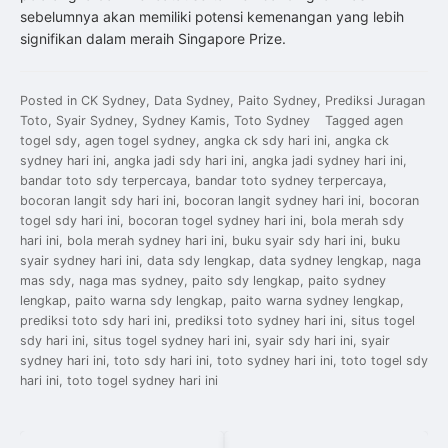
sebelumnya akan memiliki potensi kemenangan yang lebih
signifikan dalam meraih Singapore Prize.
Posted in
CK Sydney
,
Data Sydney
,
Paito Sydney
,
Prediksi Juragan
Toto
,
Syair Sydney
,
Sydney Kamis
,
Toto Sydney
Tagged
agen
togel sdy
,
agen togel sydney
,
angka ck sdy hari ini
,
angka ck
sydney hari ini
,
angka jadi sdy hari ini
,
angka jadi sydney hari ini
,
bandar toto sdy terpercaya
,
bandar toto sydney terpercaya
,
bocoran langit sdy hari ini
,
bocoran langit sydney hari ini
,
bocoran
togel sdy hari ini
,
bocoran togel sydney hari ini
,
bola merah sdy
hari ini
,
bola merah sydney hari ini
,
buku syair sdy hari ini
,
buku
syair sydney hari ini
,
data sdy lengkap
,
data sydney lengkap
,
naga
mas sdy
,
naga mas sydney
,
paito sdy lengkap
,
paito sydney
lengkap
,
paito warna sdy lengkap
,
paito warna sydney lengkap
,
prediksi toto sdy hari ini
,
prediksi toto sydney hari ini
,
situs togel
sdy hari ini
,
situs togel sydney hari ini
,
syair sdy hari ini
,
syair
sydney hari ini
,
toto sdy hari ini
,
toto sydney hari ini
,
toto togel sdy
hari ini
,
toto togel sydney hari ini
Post