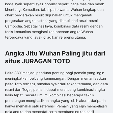
kode syair seperti syair populer seperti naga mas dan mbah
khentung. Kemudian, tabel paito warna Wuhan lengkap dan
chart pergerakan result digunakan untuk mengamati
pergerakan angka historis yang diambil dari result resmi
Cambodia. Sebagai hasilnya, kombinasi data resmi dengan
tools komunitas menghasilkan bocoran angka Wuhan
terpercaya yang layak dijadikan referensi utama.
Angka Jitu Wuhan Paling jitu dari
situs JURAGAN TOTO
Paito SDY menjadi panduan penting bagi pemain yang ingin
meningkatkan peluang kemenangan. Dengan memanfaatkan
paito Toto terbaru, ramalan syair dari tokoh ternama, dan data
resmi dari Togel, pemain dapat merancang kombinasi angka
lebih tepat. Secara umum, kombinasi beberapa teknik
perhitungan menghasilkan angka yang lebih akurat daripada
hanya memakai satu referensi. Pemain yang rajin mempelajari
pola angka dan mencatat serta membandingkan hasil