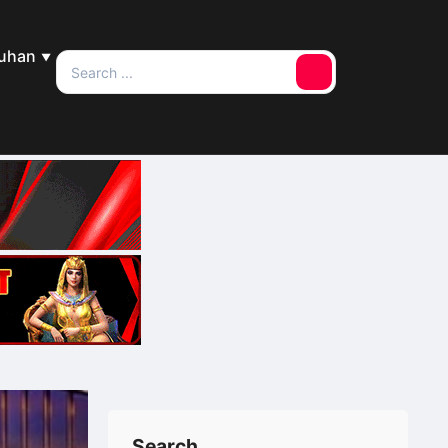
uhan
Search
Search
for:
Search