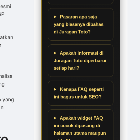
resmi
GP
Pasaran apa saja
yang biasanya dibahas
di Juragan Toto?
aatkan
n
Apakah informasi di
Juragan Toto diperbarui
setiap hari?
nalisa
ng
Kenapa FAQ seperti
ini bagus untuk SEO?
a yang
an
Apakah widget FAQ
ini cocok dipasang di
halaman utama maupun