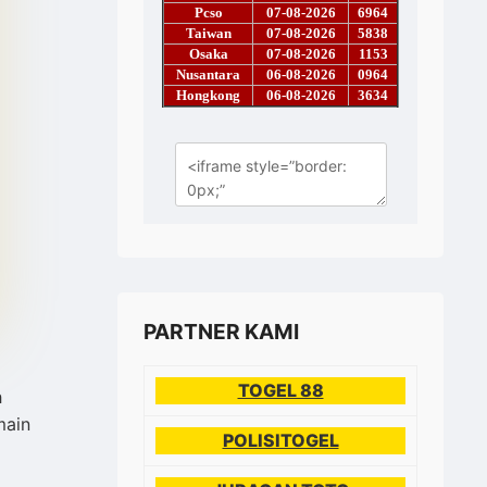
PARTNER KAMI
TOGEL 88
h
main
POLISITOGEL