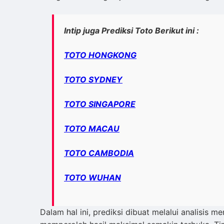
Intip juga Prediksi Toto Berikut ini :
TOTO HONGKONG
TOTO SYDNEY
TOTO SINGAPORE
TOTO MACAU
TOTO CAMBODIA
TOTO WUHAN
Dalam hal ini, prediksi dibuat melalui analisis