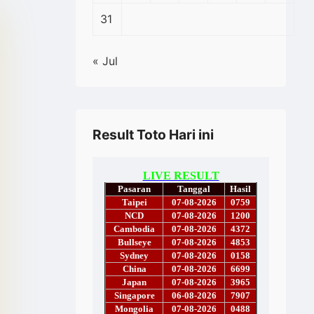
31
« Jul
Result Toto Hari ini