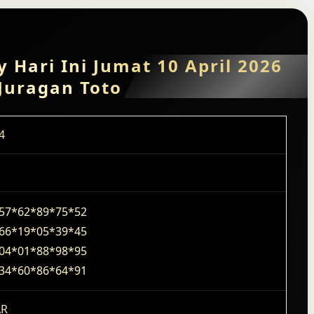
y Hari Ini Jumat 10 April 2026
Juragan Toto
4
57*62*89*75*52
66*19*05*39*45
04*01*88*98*95
34*60*86*64*91
AR