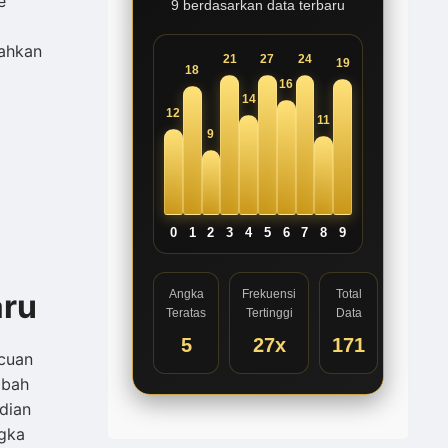
e
9 berdasarkan data terbaru
bahkan
21
27
24
19
18
16
14
12
11
9
0
1
2
3
4
5
6
7
8
9
Angka
Frekuensi
Total
aru
Teratas
Tertinggi
Data
5
27x
171
acuan
mbah
dian
ngka