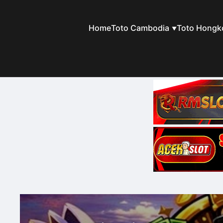
Skip
to
Home
Toto Cambodia
Toto Hongk
content