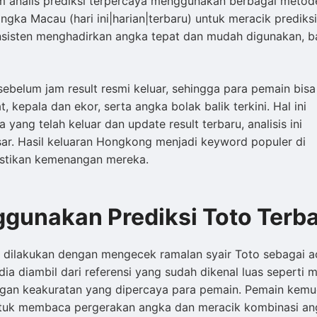
m analis prediksi terpercaya menggunakan berbagai metod
angka Macau (hari ini|harian|terbaru) untuk meracik prediksi
onsisten menghadirkan angka tepat dan mudah digunakan, 
i sebelum jam result resmi keluar, sehingga para pemain bisa
kepala dan ekor, serta angka bolak balik terkini. Hal ini
ang telah keluar dan update result terbaru, analisis ini
r. Hasil keluaran Hongkong menjadi keyword populer di
astikan kemenangan mereka.
unakan Prediksi Toto Terb
 dilakukan dengan mengecek ramalan syair Toto sebagai 
dia diambil dari referensi yang sudah dikenal luas seperti 
gan keakuratan yang dipercaya para pemain. Pemain kemu
untuk membaca pergerakan angka dan meracik kombinasi a