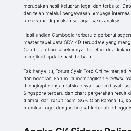
merupakan hasil keluaran legal dan terbuka. D
dan telah melalui pengawasan lembaga internasio
prize yang digunakan sebagai basis analisis.
Hasil undian Cambodia terbaru diperbarui seger
master tabel data SDY 4D terupdate yang meng
Cambodia hari sebelumnya. Tabel ini disediak
mengikuti update hasil terbaru.
Tak hanya itu, Forum Syair Toto Online menjadi 
dan bocoran. Forum ini membagikan
Prediksi To
dilengkapi dengan tafsiran syair seperti syair 
Singapore terbaru dan chart pergerakan result
diambil dari result resmi SGP. Oleh karena itu, 
prediksi Togel dengan tingkat ketepatan tinggi y