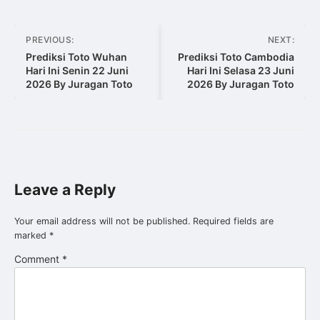
Post
PREVIOUS:
NEXT:
navigation
Prediksi Toto Wuhan
Prediksi Toto Cambodia
Hari Ini Senin 22 Juni
Hari Ini Selasa 23 Juni
2026 By Juragan Toto
2026 By Juragan Toto
Leave a Reply
Your email address will not be published.
Required fields are
marked
*
Comment
*