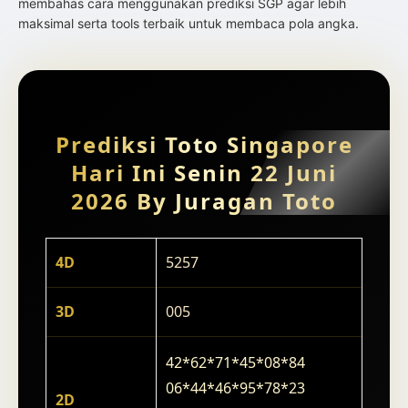
membahas cara menggunakan prediksi SGP agar lebih
maksimal serta tools terbaik untuk membaca pola angka.
Prediksi Toto Singapore
Hari Ini Senin 22 Juni
2026 By Juragan Toto
4D
5257
3D
005
42*62*71*45*08*84
06*44*46*95*78*23
2D