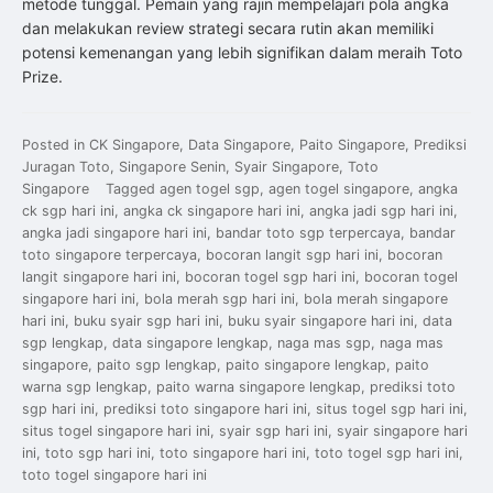
metode tunggal. Pemain yang rajin mempelajari pola angka
dan melakukan review strategi secara rutin akan memiliki
potensi kemenangan yang lebih signifikan dalam meraih Toto
Prize.
Posted in
CK Singapore
,
Data Singapore
,
Paito Singapore
,
Prediksi
Juragan Toto
,
Singapore Senin
,
Syair Singapore
,
Toto
Singapore
Tagged
agen togel sgp
,
agen togel singapore
,
angka
ck sgp hari ini
,
angka ck singapore hari ini
,
angka jadi sgp hari ini
,
angka jadi singapore hari ini
,
bandar toto sgp terpercaya
,
bandar
toto singapore terpercaya
,
bocoran langit sgp hari ini
,
bocoran
langit singapore hari ini
,
bocoran togel sgp hari ini
,
bocoran togel
singapore hari ini
,
bola merah sgp hari ini
,
bola merah singapore
hari ini
,
buku syair sgp hari ini
,
buku syair singapore hari ini
,
data
sgp lengkap
,
data singapore lengkap
,
naga mas sgp
,
naga mas
singapore
,
paito sgp lengkap
,
paito singapore lengkap
,
paito
warna sgp lengkap
,
paito warna singapore lengkap
,
prediksi toto
sgp hari ini
,
prediksi toto singapore hari ini
,
situs togel sgp hari ini
,
situs togel singapore hari ini
,
syair sgp hari ini
,
syair singapore hari
ini
,
toto sgp hari ini
,
toto singapore hari ini
,
toto togel sgp hari ini
,
toto togel singapore hari ini