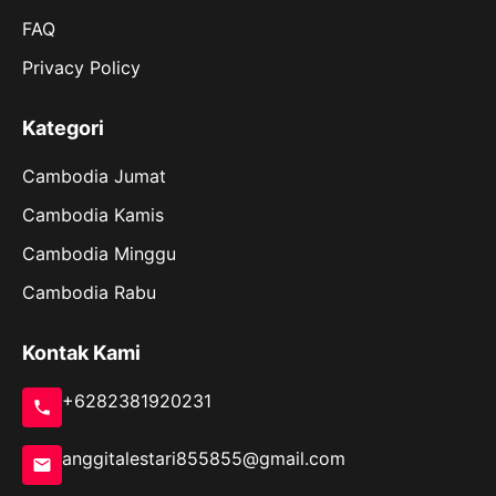
FAQ
Privacy Policy
Kategori
Cambodia Jumat
Cambodia Kamis
Cambodia Minggu
Cambodia Rabu
Kontak Kami
+6282381920231
anggitalestari855855@gmail.com