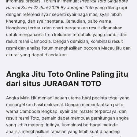
informasi prediksi. Forum ini memuat
Prediksi Toto Singapore
Hari Ini Senin 22 Juni 2026 By Juragan Toto
yang dilengkapi
dengan referensi syair seperti syair naga mas, syair mbah
khentung, dan syair sentana. Kemudian, paito warna
Hongkong terbaru dan chart pergerakan result digunakan
untuk menganalisa tren keluaran terdahulu yang diambil dari
result resmi Cambodia. Dengan demikian, kombinasi result
resmi dan analisa forum menghasilkan bocoran Macau jitu dan
akurat yang dapat diandalkan.
Angka Jitu Toto Online Paling jitu
dari situs JURAGAN TOTO
Angka Main HK menjadi acuan utama bagi pecinta togel yang
menargetkan hasil maksimal. Dengan memanfaatkan paito
warna Cambodia lengkap, syair dari master terpercaya, dan
result resmi Toto, pemain dapat membuat perhitungan angka
yang lebih matang. Intinya, kombinasi berbagai metode
analisis menghasilkan ramalan yang lebih kuat dibanding