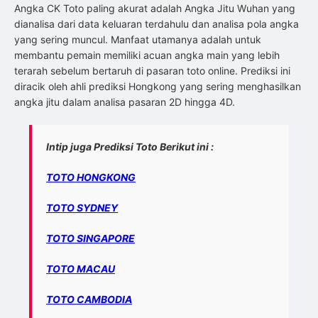
Angka CK Toto paling akurat adalah Angka Jitu Wuhan yang
dianalisa dari data keluaran terdahulu dan analisa pola angka
yang sering muncul. Manfaat utamanya adalah untuk
membantu pemain memiliki acuan angka main yang lebih
terarah sebelum bertaruh di pasaran toto online. Prediksi ini
diracik oleh ahli prediksi Hongkong yang sering menghasilkan
angka jitu dalam analisa pasaran 2D hingga 4D.
Intip juga Prediksi Toto Berikut ini :
TOTO HONGKONG
TOTO SYDNEY
TOTO SINGAPORE
TOTO MACAU
TOTO CAMBODIA