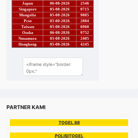
PARTNER KAMI
TOGEL 88
POLISITOGEL