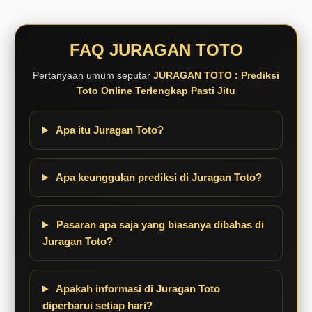
FAQ JURAGAN TOTO
Pertanyaan umum seputar
JURAGAN TOTO : Prediksi
Toto Online Terlengkap Pasti Jitu
Apa itu Juragan Toto?
Apa keunggulan prediksi di Juragan Toto?
Pasaran apa saja yang biasanya dibahas di
Juragan Toto?
Apakah informasi di Juragan Toto
diperbarui setiap hari?