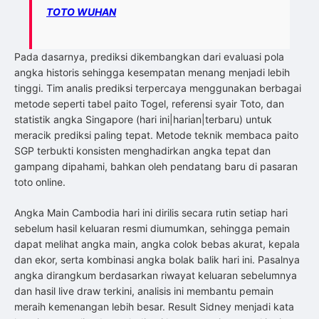
TOTO WUHAN
Pada dasarnya, prediksi dikembangkan dari evaluasi pola
angka historis sehingga kesempatan menang menjadi lebih
tinggi. Tim analis prediksi terpercaya menggunakan berbagai
metode seperti tabel paito Togel, referensi syair Toto, dan
statistik angka Singapore (hari ini|harian|terbaru) untuk
meracik prediksi paling tepat. Metode teknik membaca paito
SGP terbukti konsisten menghadirkan angka tepat dan
gampang dipahami, bahkan oleh pendatang baru di pasaran
toto online.
Angka Main Cambodia hari ini dirilis secara rutin setiap hari
sebelum hasil keluaran resmi diumumkan, sehingga pemain
dapat melihat angka main, angka colok bebas akurat, kepala
dan ekor, serta kombinasi angka bolak balik hari ini. Pasalnya
angka dirangkum berdasarkan riwayat keluaran sebelumnya
dan hasil live draw terkini, analisis ini membantu pemain
meraih kemenangan lebih besar. Result Sidney menjadi kata