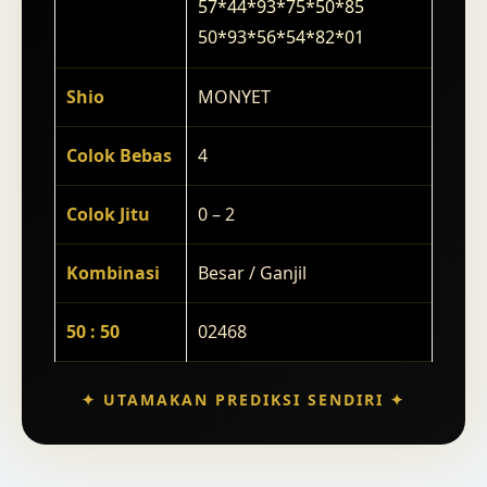
57*44*93*75*50*85
50*93*56*54*82*01
Shio
MONYET
Colok Bebas
4
Colok Jitu
0 – 2
Kombinasi
Besar / Ganjil
50 : 50
02468
✦ UTAMAKAN PREDIKSI SENDIRI ✦