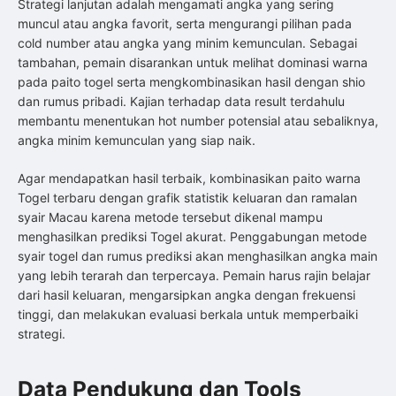
Strategi lanjutan adalah mengamati angka yang sering
muncul atau angka favorit, serta mengurangi pilihan pada
cold number atau angka yang minim kemunculan. Sebagai
tambahan, pemain disarankan untuk melihat dominasi warna
pada paito togel serta mengkombinasikan hasil dengan shio
dan rumus pribadi. Kajian terhadap data result terdahulu
membantu menentukan hot number potensial atau sebaliknya,
angka minim kemunculan yang siap naik.
Agar mendapatkan hasil terbaik, kombinasikan paito warna
Togel terbaru dengan grafik statistik keluaran dan ramalan
syair Macau karena metode tersebut dikenal mampu
menghasilkan prediksi Togel akurat. Penggabungan metode
syair togel dan rumus prediksi akan menghasilkan angka main
yang lebih terarah dan terpercaya. Pemain harus rajin belajar
dari hasil keluaran, mengarsipkan angka dengan frekuensi
tinggi, dan melakukan evaluasi berkala untuk memperbaiki
strategi.
Data Pendukung dan Tools