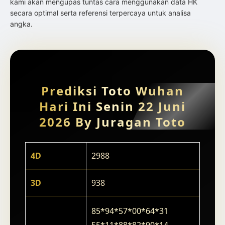
kami akan mengupas tuntas cara menggunakan data HK
secara optimal serta referensi terpercaya untuk analisa
angka.
Prediksi Toto Wuhan
Hari Ini Senin 22 Juni
2026 By Juragan Toto
4D
2988
3D
938
85*94*57*00*64*31
55*11*88*82*90*14