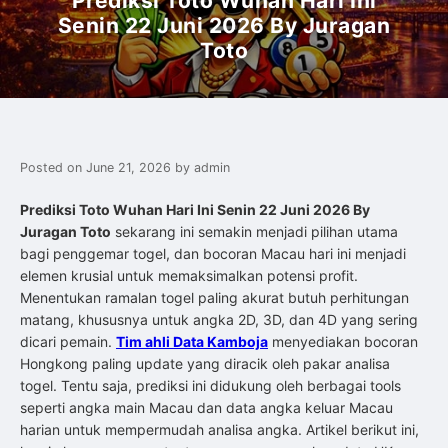
Prediksi Toto Wuhan Hari Ini
Senin 22 Juni 2026 By Juragan
Toto
Posted on
June 21, 2026
by
admin
Prediksi Toto Wuhan Hari Ini Senin 22 Juni 2026 By
Juragan Toto
sekarang ini semakin menjadi pilihan utama
bagi penggemar togel, dan bocoran Macau hari ini menjadi
elemen krusial untuk memaksimalkan potensi profit.
Menentukan ramalan togel paling akurat butuh perhitungan
matang, khususnya untuk angka 2D, 3D, dan 4D yang sering
dicari pemain.
Tim ahli Data Kamboja
menyediakan bocoran
Hongkong paling update yang diracik oleh pakar analisa
togel. Tentu saja, prediksi ini didukung oleh berbagai tools
seperti angka main Macau dan data angka keluar Macau
harian untuk mempermudah analisa angka. Artikel berikut ini,