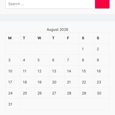
Search
for:
Search
August 2026
M
T
W
T
F
S
S
1
2
3
4
5
6
7
8
9
10
11
12
13
14
15
16
17
18
19
20
21
22
23
24
25
26
27
28
29
30
31