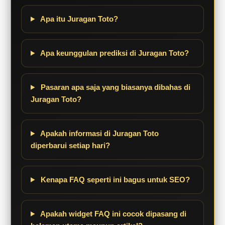
Apa itu Juragan Toto?
Apa keunggulan prediksi di Juragan Toto?
Pasaran apa saja yang biasanya dibahas di
Juragan Toto?
Apakah informasi di Juragan Toto
diperbarui setiap hari?
Kenapa FAQ seperti ini bagus untuk SEO?
Apakah widget FAQ ini cocok dipasang di