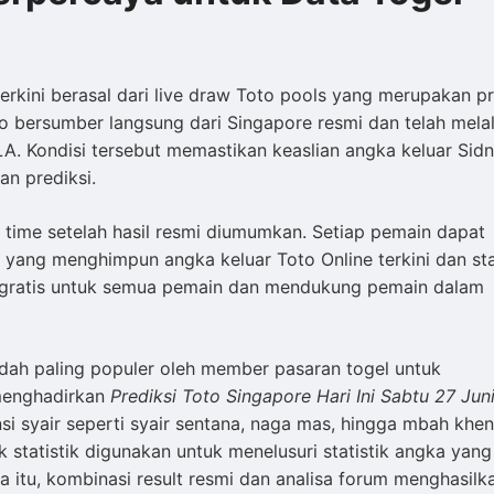
erkini berasal dari live draw Toto pools yang merupakan p
o bersumber langsung dari Singapore resmi dan telah melal
LA. Kondisi tersebut memastikan keaslian angka keluar Sid
an prediksi.
l time setelah hasil resmi diumumkan. Setiap pemain dapat
 yang menghimpun angka keluar Toto Online terkini dan sta
an gratis untuk semua pemain dan mendukung pemain dalam
wadah paling populer oleh member pasaran togel untuk
menghadirkan
Prediksi Toto Singapore Hari Ini Sabtu 27 Jun
i syair seperti syair sentana, naga mas, hingga mbah khen
 statistik digunakan untuk menelusuri statistik angka yang
a itu, kombinasi result resmi dan analisa forum menghasilk