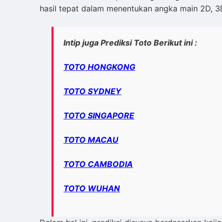
hasil tepat dalam menentukan angka main 2D, 3
Intip juga Prediksi Toto Berikut ini :
TOTO HONGKONG
TOTO SYDNEY
TOTO SINGAPORE
TOTO MACAU
TOTO CAMBODIA
TOTO WUHAN