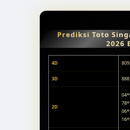
Prediksi Toto Sing
2026 
4D
809
3D
888
04*
78*
2D
06*
16*