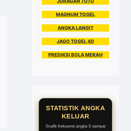
JURAGAN TOTO
MAGNUM TOGEL
ANGKA LANGIT
JAGO TOGEL 4D
PREDIKSI BOLA MERAH
STATISTIK ANGKA
KELUAR
Grafik frekuensi angka 0 sampai