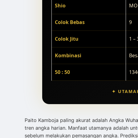
Shio
MO
Colok Bebas
9
Colok Jitu
1 – 
Kombinasi
Bes
50 : 50
134
✦ UTAMAK
Paito Kamboja paling akurat adalah Angka Wuhan
tren angka harian. Manfaat utamanya adalah 
sebelum melakukan pemasangan angka. Prediksi 