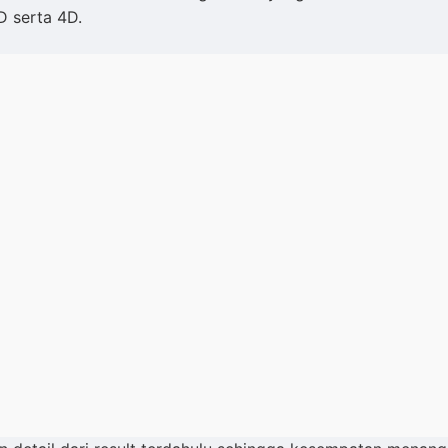
D serta 4D.