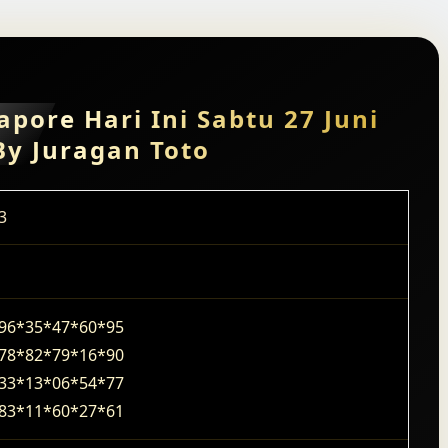
apore Hari Ini Sabtu 27 Juni
By Juragan Toto
3
96*35*47*60*95
78*82*79*16*90
33*13*06*54*77
83*11*60*27*61