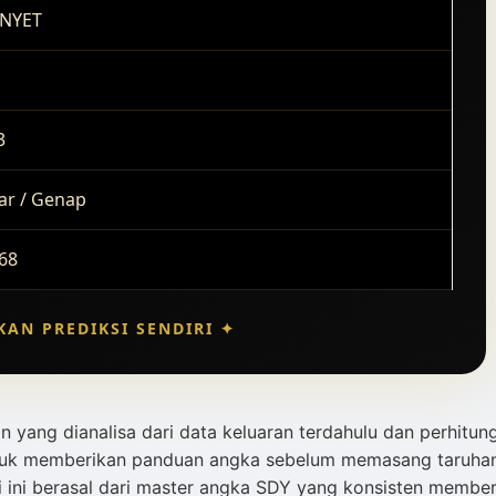
NYET
3
ar / Genap
68
AN PREDIKSI SENDIRI ✦
 yang dianalisa dari data keluaran terdahulu dan perhitun
untuk memberikan panduan angka sebelum memasang taruha
ini berasal dari master angka SDY yang konsisten member