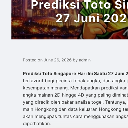
Prediksi Toto S
27 Juni 202
Posted on
June 26, 2026
by
admin
Prediksi Toto Singapore Hari Ini Sabtu 27 Juni
terfavorit bagi pecinta tebak angka, dan angka 
kesempatan menang. Mendapatkan prediksi yang
angka mainan 2D hingga 4D yang paling diminat
yang diracik oleh pakar analisa togel. Tentunya
main Hongkong dan data keluaran Hongkong terki
akan mengupas tuntas cara menggunakan angka c
diperhatikan.