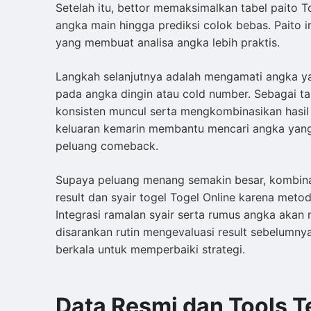
Setelah itu, bettor memaksimalkan tabel paito 
angka main hingga prediksi colok bebas. Paito i
yang membuat analisa angka lebih praktis.
Langkah selanjutnya adalah mengamati angka yan
pada angka dingin atau cold number. Sebagai t
konsisten muncul serta mengkombinasikan hasil 
keluaran kemarin membantu mencari angka yang 
peluang comeback.
Supaya peluang menang semakin besar, kombina
result dan syair togel Togel Online karena meto
Integrasi ramalan syair serta rumus angka akan 
disarankan rutin mengevaluasi result sebelumn
berkala untuk memperbaiki strategi.
Data Resmi dan Tools T