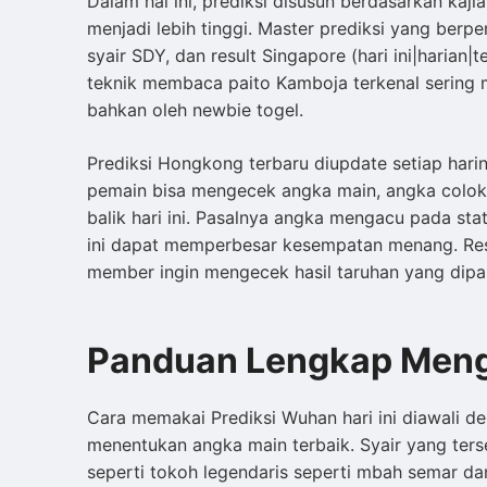
Dalam hal ini, prediksi disusun berdasarkan kaj
menjadi lebih tinggi. Master prediksi yang be
syair SDY, dan result Singapore (hari ini|harian
teknik membaca paito Kamboja terkenal sering m
bahkan oleh newbie togel.
Prediksi Hongkong terbaru diupdate setiap hari
pemain bisa mengecek angka main, angka colok 
balik hari ini. Pasalnya angka mengacu pada stati
ini dapat memperbesar kesempatan menang. Resu
member ingin mengecek hasil taruhan yang dipa
Panduan Lengkap Mengg
Cara memakai Prediksi Wuhan hari ini diawali d
menentukan angka main terbaik. Syair yang ter
seperti tokoh legendaris seperti mbah semar d