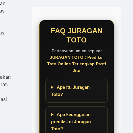
kan
as
FAQ JURAGAN
us
TOTO
Pertanyaan umum seputar
i
JURAGAN TOTO : Prediksi
Toto Online Terlengkap Pasti
Jitu
rakan
rat.
Apa itu Juragan
Toto?
asi
Apa keunggulan
prediksi di Juragan
Toto?