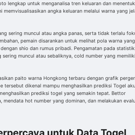
Toto lengkap untuk menganalisa tren keluaran dan menentu
ni memvisualisasikan angka keluaran melalui warna yang jel
g sering muncul atau angka panas, serta tidak terlalu fok
ambahan, pemain disarankan untuk melihat pola warna yang
dengan shio dan rumus pribadi. Pengamatan pada statistik
sering muncul atau sebaliknya, cold number yang memilik
sikan paito warna Hongkong terbaru dengan grafik perge
de tersebut dikenal mampu menghasilkan prediksi Togel aku
menghasilkan prediksi togel yang semakin tepat. Bettor
ya, mendata hot number yang dominan, dan melakukan evalu
erpercaya untuk Data Togel