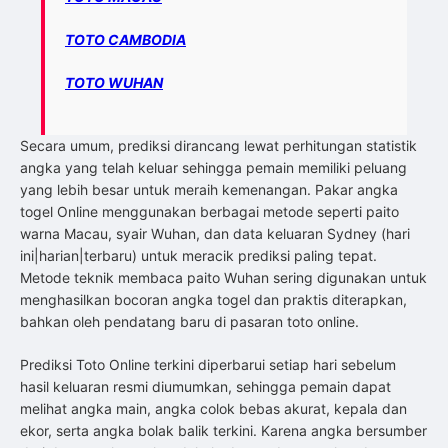
TOTO CAMBODIA
TOTO WUHAN
Secara umum, prediksi dirancang lewat perhitungan statistik
angka yang telah keluar sehingga pemain memiliki peluang
yang lebih besar untuk meraih kemenangan. Pakar angka
togel Online menggunakan berbagai metode seperti paito
warna Macau, syair Wuhan, dan data keluaran Sydney (hari
ini|harian|terbaru) untuk meracik prediksi paling tepat.
Metode teknik membaca paito Wuhan sering digunakan untuk
menghasilkan bocoran angka togel dan praktis diterapkan,
bahkan oleh pendatang baru di pasaran toto online.
Prediksi Toto Online terkini diperbarui setiap hari sebelum
hasil keluaran resmi diumumkan, sehingga pemain dapat
melihat angka main, angka colok bebas akurat, kepala dan
ekor, serta angka bolak balik terkini. Karena angka bersumber