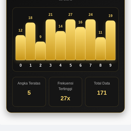
21
27
24
19
18
16
14
12
11
9
0
1
2
3
4
5
6
7
8
9
Angka Teratas
Frekuensi
Total Data
Tertinggi
5
171
27x