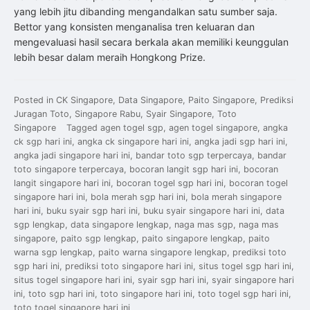
yang lebih jitu dibanding mengandalkan satu sumber saja.
Bettor yang konsisten menganalisa tren keluaran dan
mengevaluasi hasil secara berkala akan memiliki keunggulan
lebih besar dalam meraih Hongkong Prize.
Posted in
CK Singapore
,
Data Singapore
,
Paito Singapore
,
Prediksi
Juragan Toto
,
Singapore Rabu
,
Syair Singapore
,
Toto
Singapore
Tagged
agen togel sgp
,
agen togel singapore
,
angka
ck sgp hari ini
,
angka ck singapore hari ini
,
angka jadi sgp hari ini
,
angka jadi singapore hari ini
,
bandar toto sgp terpercaya
,
bandar
toto singapore terpercaya
,
bocoran langit sgp hari ini
,
bocoran
langit singapore hari ini
,
bocoran togel sgp hari ini
,
bocoran togel
singapore hari ini
,
bola merah sgp hari ini
,
bola merah singapore
hari ini
,
buku syair sgp hari ini
,
buku syair singapore hari ini
,
data
sgp lengkap
,
data singapore lengkap
,
naga mas sgp
,
naga mas
singapore
,
paito sgp lengkap
,
paito singapore lengkap
,
paito
warna sgp lengkap
,
paito warna singapore lengkap
,
prediksi toto
sgp hari ini
,
prediksi toto singapore hari ini
,
situs togel sgp hari ini
,
situs togel singapore hari ini
,
syair sgp hari ini
,
syair singapore hari
ini
,
toto sgp hari ini
,
toto singapore hari ini
,
toto togel sgp hari ini
,
toto togel singapore hari ini