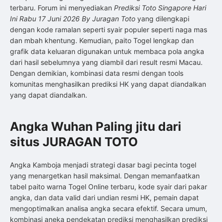
terbaru. Forum ini menyediakan
Prediksi Toto Singapore Hari
Ini Rabu 17 Juni 2026 By Juragan Toto
yang dilengkapi
dengan kode ramalan seperti syair populer seperti naga mas
dan mbah khentung. Kemudian, paito Togel lengkap dan
grafik data keluaran digunakan untuk membaca pola angka
dari hasil sebelumnya yang diambil dari result resmi Macau.
Dengan demikian, kombinasi data resmi dengan tools
komunitas menghasilkan prediksi HK yang dapat diandalkan
yang dapat diandalkan.
Angka Wuhan Paling jitu dari
situs JURAGAN TOTO
Angka Kamboja menjadi strategi dasar bagi pecinta togel
yang menargetkan hasil maksimal. Dengan memanfaatkan
tabel paito warna Togel Online terbaru, kode syair dari pakar
angka, dan data valid dari undian resmi HK, pemain dapat
mengoptimalkan analisa angka secara efektif. Secara umum,
kombinasi aneka pendekatan prediksi menghasilkan prediksi