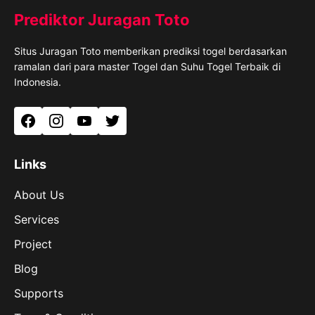
Prediktor Juragan Toto
Situs Juragan Toto memberikan prediksi togel berdasarkan
ramalan dari para master Togel dan Suhu Togel Terbaik di
Indonesia.
Facebook
Instagram
YouTube
Twitter
Links
About Us
Services
Project
Blog
Supports