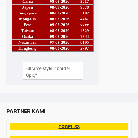
PARTNER KAMI
TOGEL 88