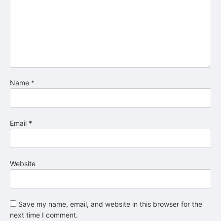
Name
*
Email
*
Website
Save my name, email, and website in this browser for the
next time I comment.