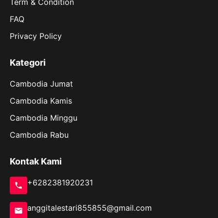
Term & Condition
FAQ
Privacy Policy
Kategori
Cambodia Jumat
Cambodia Kamis
Cambodia Minggu
Cambodia Rabu
Kontak Kami
+6282381920231
anggitalestari855855@gmail.com