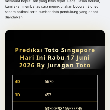
membuat keputusan yang lebih tepat. Pada ulasan berikut,
kami akan membahas cara menggunakan bocoran Sidney
secara optimal serta sumber data pendukung yang dapat
diandalkan.
Prediksi Toto Singapore
Hari Ini Rabu 17 Juni
2026 By Juragan Toto
4D
6670
3D
457
63*00*98*65*75*45