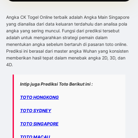
Angka CK Togel Online terbaik adalah Angka Main Singapore
yang dianalisa dari data keluaran terdahulu dan analisa pola
angka yang sering muncul. Fungsi dari prediksi tersebut
adalah untuk mengarahkan strategi pemain dalam
menentukan angka sebelum bertaruh di pasaran toto online.
Prediksi ini berasal dari master angka Wuhan yang konsisten
memberikan hasil tepat dalam menebak angka 2D, 3D, dan
4D.
Intip juga Prediksi Toto Berikut ini :
TOTO HONGKONG
TOTO SYDNEY
TOTO SINGAPORE
TOTO MACAU