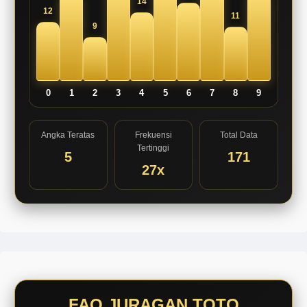
14
12
11
9
0
1
2
3
4
5
6
7
8
9
Angka Teratas
Frekuensi
Total Data
Tertinggi
5
171
27x
FAQ JURAGAN TOTO