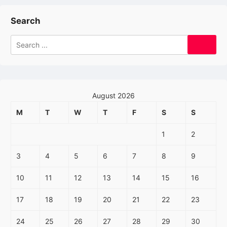
Search
Search
for:
Search
August 2026
M
T
W
T
F
S
S
1
2
3
4
5
6
7
8
9
10
11
12
13
14
15
16
17
18
19
20
21
22
23
24
25
26
27
28
29
30