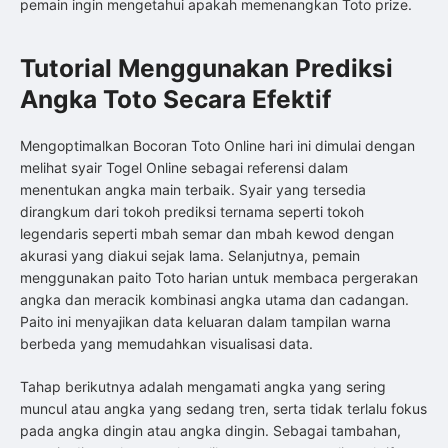
pemain ingin mengetahui apakah memenangkan Toto prize.
Tutorial Menggunakan Prediksi
Angka Toto Secara Efektif
Mengoptimalkan Bocoran Toto Online hari ini dimulai dengan
melihat syair Togel Online sebagai referensi dalam
menentukan angka main terbaik. Syair yang tersedia
dirangkum dari tokoh prediksi ternama seperti tokoh
legendaris seperti mbah semar dan mbah kewod dengan
akurasi yang diakui sejak lama. Selanjutnya, pemain
menggunakan paito Toto harian untuk membaca pergerakan
angka dan meracik kombinasi angka utama dan cadangan.
Paito ini menyajikan data keluaran dalam tampilan warna
berbeda yang memudahkan visualisasi data.
Tahap berikutnya adalah mengamati angka yang sering
muncul atau angka yang sedang tren, serta tidak terlalu fokus
pada angka dingin atau angka dingin. Sebagai tambahan,