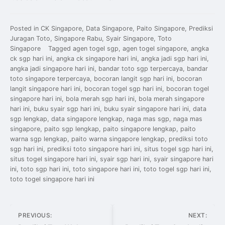
Posted in
CK Singapore
,
Data Singapore
,
Paito Singapore
,
Prediksi
Juragan Toto
,
Singapore Rabu
,
Syair Singapore
,
Toto
Singapore
Tagged
agen togel sgp
,
agen togel singapore
,
angka
ck sgp hari ini
,
angka ck singapore hari ini
,
angka jadi sgp hari ini
,
angka jadi singapore hari ini
,
bandar toto sgp terpercaya
,
bandar
toto singapore terpercaya
,
bocoran langit sgp hari ini
,
bocoran
langit singapore hari ini
,
bocoran togel sgp hari ini
,
bocoran togel
singapore hari ini
,
bola merah sgp hari ini
,
bola merah singapore
hari ini
,
buku syair sgp hari ini
,
buku syair singapore hari ini
,
data
sgp lengkap
,
data singapore lengkap
,
naga mas sgp
,
naga mas
singapore
,
paito sgp lengkap
,
paito singapore lengkap
,
paito
warna sgp lengkap
,
paito warna singapore lengkap
,
prediksi toto
sgp hari ini
,
prediksi toto singapore hari ini
,
situs togel sgp hari ini
,
situs togel singapore hari ini
,
syair sgp hari ini
,
syair singapore hari
ini
,
toto sgp hari ini
,
toto singapore hari ini
,
toto togel sgp hari ini
,
toto togel singapore hari ini
Post
PREVIOUS:
NEXT: