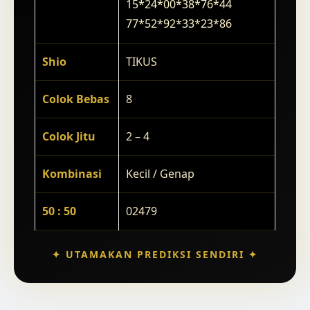
15*24*00*38*76*44
77*52*92*33*23*86
Shio
TIKUS
Colok Bebas
8
Colok Jitu
2 – 4
Kombinasi
Kecil / Genap
50 : 50
02479
✦ UTAMAKAN PREDIKSI SENDIRI ✦