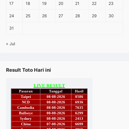
17
18
19
20
21
22
23
24
25
26
27
28
29
30
31
« Jul
Result Toto Hari ini