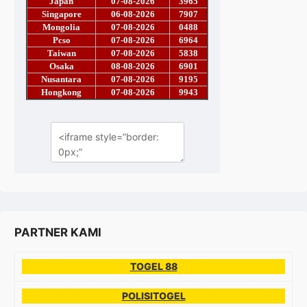
PARTNER KAMI
TOGEL 88
POLISITOGEL