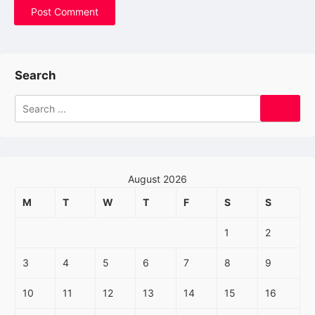
Search
Search
for:
Search
August 2026
M
T
W
T
F
S
S
1
2
3
4
5
6
7
8
9
10
11
12
13
14
15
16