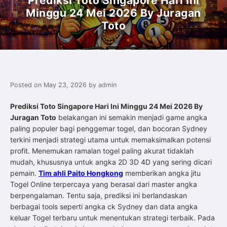
Prediksi Toto Singapore Hari Ini
Minggu 24 Mei 2026 By Juragan
Toto
Posted on
May 23, 2026
by
admin
Prediksi Toto Singapore Hari Ini Minggu 24 Mei 2026 By
Juragan Toto
belakangan ini semakin menjadi game angka
paling populer bagi penggemar togel, dan bocoran Sydney
terkini menjadi strategi utama untuk memaksimalkan potensi
profit. Menemukan ramalan togel paling akurat tidaklah
mudah, khususnya untuk angka 2D 3D 4D yang sering dicari
pemain.
Tim ahli Paito Hongkong
memberikan angka jitu
Togel Online terpercaya yang berasal dari master angka
berpengalaman. Tentu saja, prediksi ini berlandaskan
berbagai tools seperti angka ck Sydney dan data angka
keluar Togel terbaru untuk menentukan strategi terbaik. Pada