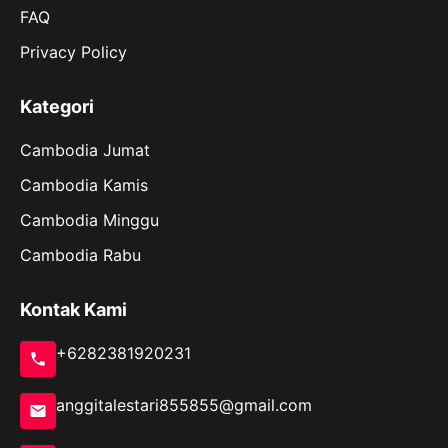
FAQ
Privacy Policy
Kategori
Cambodia Jumat
Cambodia Kamis
Cambodia Minggu
Cambodia Rabu
Kontak Kami
+6282381920231
anggitalestari855855@gmail.com