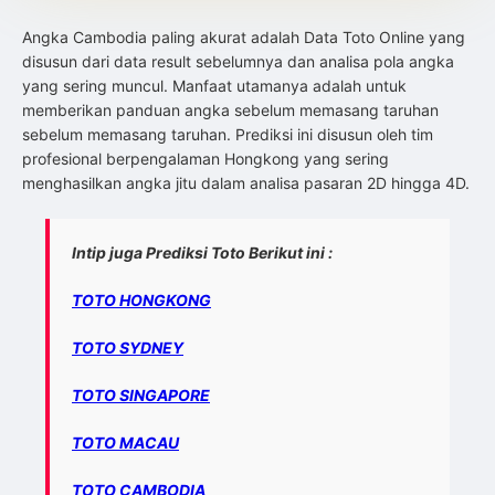
Angka Cambodia paling akurat adalah Data Toto Online yang
disusun dari data result sebelumnya dan analisa pola angka
yang sering muncul. Manfaat utamanya adalah untuk
memberikan panduan angka sebelum memasang taruhan
sebelum memasang taruhan. Prediksi ini disusun oleh tim
profesional berpengalaman Hongkong yang sering
menghasilkan angka jitu dalam analisa pasaran 2D hingga 4D.
Intip juga Prediksi Toto Berikut ini :
TOTO HONGKONG
TOTO SYDNEY
TOTO SINGAPORE
TOTO MACAU
TOTO CAMBODIA