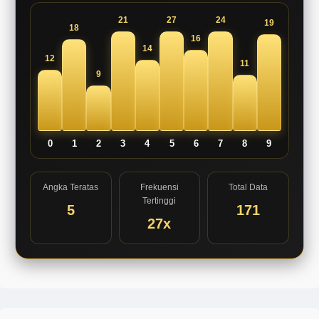
21
27
24
19
18
16
14
12
11
9
0
1
2
3
4
5
6
7
8
9
Angka Teratas
Frekuensi
Total Data
Tertinggi
5
171
27x