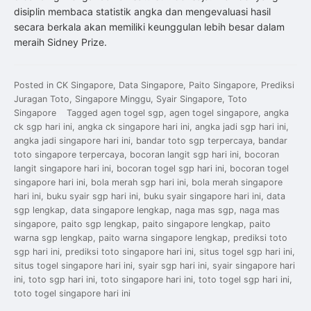
disiplin membaca statistik angka dan mengevaluasi hasil
secara berkala akan memiliki keunggulan lebih besar dalam
meraih Sidney Prize.
Posted in
CK Singapore
,
Data Singapore
,
Paito Singapore
,
Prediksi
Juragan Toto
,
Singapore Minggu
,
Syair Singapore
,
Toto
Singapore
Tagged
agen togel sgp
,
agen togel singapore
,
angka
ck sgp hari ini
,
angka ck singapore hari ini
,
angka jadi sgp hari ini
,
angka jadi singapore hari ini
,
bandar toto sgp terpercaya
,
bandar
toto singapore terpercaya
,
bocoran langit sgp hari ini
,
bocoran
langit singapore hari ini
,
bocoran togel sgp hari ini
,
bocoran togel
singapore hari ini
,
bola merah sgp hari ini
,
bola merah singapore
hari ini
,
buku syair sgp hari ini
,
buku syair singapore hari ini
,
data
sgp lengkap
,
data singapore lengkap
,
naga mas sgp
,
naga mas
singapore
,
paito sgp lengkap
,
paito singapore lengkap
,
paito
warna sgp lengkap
,
paito warna singapore lengkap
,
prediksi toto
sgp hari ini
,
prediksi toto singapore hari ini
,
situs togel sgp hari ini
,
situs togel singapore hari ini
,
syair sgp hari ini
,
syair singapore hari
ini
,
toto sgp hari ini
,
toto singapore hari ini
,
toto togel sgp hari ini
,
toto togel singapore hari ini