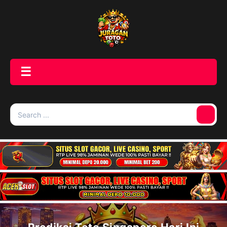
Skip
to
content
☰
Menu
Search
Searc
for: