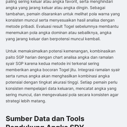
paling sering keluar atau angka favorit, serta menghindari
angka yang jarang keluar atau angka dingin. Sebagai
tambahan, pemain disarankan untuk melihat pola warna yang
konsisten muncul serta menyesuaikan hasil analisa dengan
metode pribadi. Evaluasi result Togel sebelumnya membantu
menemukan pola angka dominan atau sebaliknya, angka
yang jarang keluar dan berpotensi muncul kembali.
Untuk memaksimalkan potensi kemenangan, kombinasikan
paito SGP harian dengan chart analisa angka dan ramalan
syair SGP karena kedua metode ini terkenal sering
memberikan angka bocoran Togel jitu. Integrasi ramalan syair
serta rumus angka akan menghasilkan kombinasi angka
potensial dengan tingkat akurasi tinggi. Setiap pemain perlu
konsisten mempelajari data keluaran, mencatat angka yang
sering muncul, dan mengevaluasi pola secara konsisten agar
strategi lebih matang.
Sumber Data dan Tools