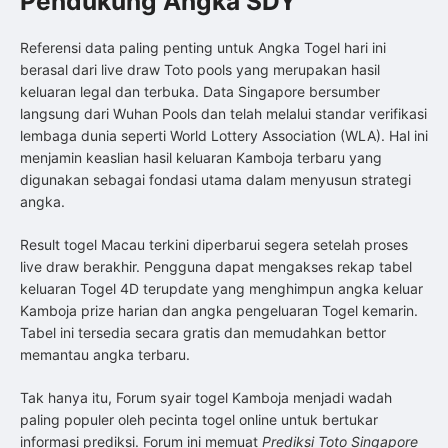
Pendukung Angka SDY
Referensi data paling penting untuk Angka Togel hari ini
berasal dari live draw Toto pools yang merupakan hasil
keluaran legal dan terbuka. Data Singapore bersumber
langsung dari Wuhan Pools dan telah melalui standar verifikasi
lembaga dunia seperti World Lottery Association (WLA). Hal ini
menjamin keaslian hasil keluaran Kamboja terbaru yang
digunakan sebagai fondasi utama dalam menyusun strategi
angka.
Result togel Macau terkini diperbarui segera setelah proses
live draw berakhir. Pengguna dapat mengakses rekap tabel
keluaran Togel 4D terupdate yang menghimpun angka keluar
Kamboja prize harian dan angka pengeluaran Togel kemarin.
Tabel ini tersedia secara gratis dan memudahkan bettor
memantau angka terbaru.
Tak hanya itu, Forum syair togel Kamboja menjadi wadah
paling populer oleh pecinta togel online untuk bertukar
informasi prediksi. Forum ini memuat
Prediksi Toto Singapore