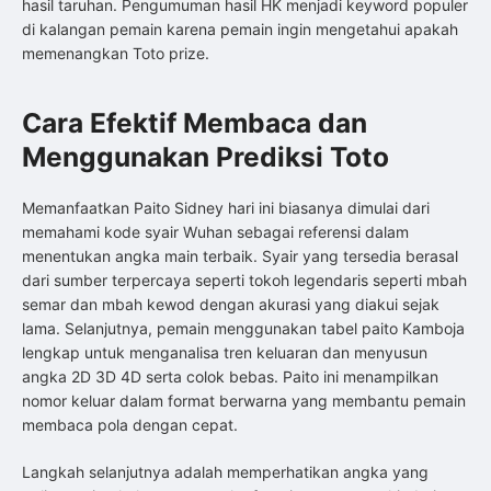
hasil taruhan. Pengumuman hasil HK menjadi keyword populer
di kalangan pemain karena pemain ingin mengetahui apakah
memenangkan Toto prize.
Cara Efektif Membaca dan
Menggunakan Prediksi Toto
Memanfaatkan Paito Sidney hari ini biasanya dimulai dari
memahami kode syair Wuhan sebagai referensi dalam
menentukan angka main terbaik. Syair yang tersedia berasal
dari sumber terpercaya seperti tokoh legendaris seperti mbah
semar dan mbah kewod dengan akurasi yang diakui sejak
lama. Selanjutnya, pemain menggunakan tabel paito Kamboja
lengkap untuk menganalisa tren keluaran dan menyusun
angka 2D 3D 4D serta colok bebas. Paito ini menampilkan
nomor keluar dalam format berwarna yang membantu pemain
membaca pola dengan cepat.
Langkah selanjutnya adalah memperhatikan angka yang