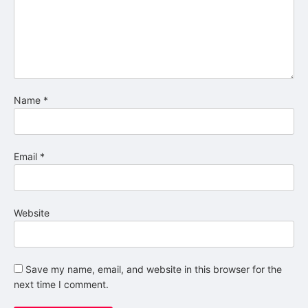
Name
*
Email
*
Website
Save my name, email, and website in this browser for the
next time I comment.