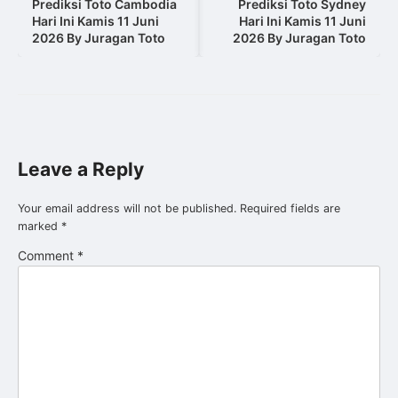
navigation
Prediksi Toto Cambodia
Prediksi Toto Sydney
Hari Ini Kamis 11 Juni
Hari Ini Kamis 11 Juni
2026 By Juragan Toto
2026 By Juragan Toto
Leave a Reply
Your email address will not be published.
Required fields are
marked
*
Comment
*