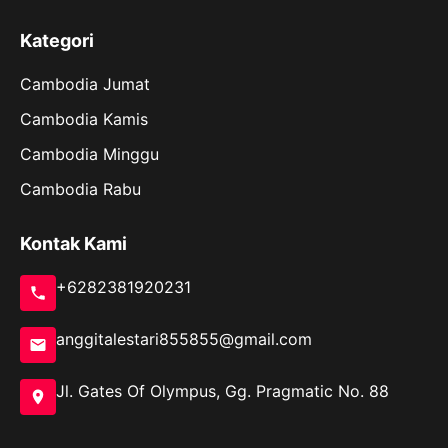
Kategori
Cambodia Jumat
Cambodia Kamis
Cambodia Minggu
Cambodia Rabu
Kontak Kami
+6282381920231
anggitalestari855855@gmail.com
Jl. Gates Of Olympus, Gg. Pragmatic No. 88