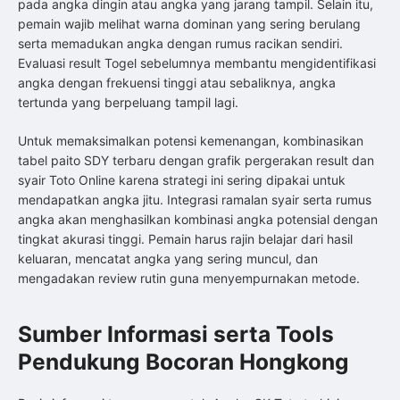
pada angka dingin atau angka yang jarang tampil. Selain itu,
pemain wajib melihat warna dominan yang sering berulang
serta memadukan angka dengan rumus racikan sendiri.
Evaluasi result Togel sebelumnya membantu mengidentifikasi
angka dengan frekuensi tinggi atau sebaliknya, angka
tertunda yang berpeluang tampil lagi.
Untuk memaksimalkan potensi kemenangan, kombinasikan
tabel paito SDY terbaru dengan grafik pergerakan result dan
syair Toto Online karena strategi ini sering dipakai untuk
mendapatkan angka jitu. Integrasi ramalan syair serta rumus
angka akan menghasilkan kombinasi angka potensial dengan
tingkat akurasi tinggi. Pemain harus rajin belajar dari hasil
keluaran, mencatat angka yang sering muncul, dan
mengadakan review rutin guna menyempurnakan metode.
Sumber Informasi serta Tools
Pendukung Bocoran Hongkong