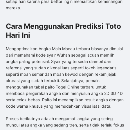
setiap hari karena para bettor ingin memastikan kemenangan
mereka.
Cara Menggunakan Prediksi Toto
Hari Ini
Mengoptimalkan Angka Main Macau terbaru biasanya dimulai
dari memahami kode syair Wuhan sebagai acuan memilih
angka paling potensial. Syair yang tersedia diambil dari
referensi yang sudah dikenal luas seperti tokoh legendaris
seperti mbah semar dan mbah kewod dengan rekam jejak
akurasi yang sudah terbukti. Selanjutnya, pemain
menggunakan tabel paito Togel Online terbaru untuk
membaca pergerakan angka dan menyusun angka 2D 3D 4D
serta colok bebas. Paito ini menampilkan result angka dengan
kode warna khusus yang memudahkan visualisasi data.
Proses berikutnya adalah mengamati angka yang sering
muncul atau angka yang sedang tren, serta tidak terlalu fokus