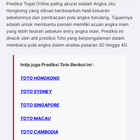
Prediksi Togel Online paling akurat adalah Angka Jitu
Hongkong yang dibuat berdasarkan hasil keluaran
sebelumnya dan pembacaan pola angka berulang. Tujuannya
adalah untuk membantu pemain memiliki acuan angka main
yang lebih terarah sebelum entry angka main. Prediksi ini
diracik oleh ahli prediksi Toto yang berpengalaman dalam
membaca pola angka dalam analisa pasaran 2D hingga 4D.
Intip juga Prediksi Toto Berikut ini :
TOTO HONGKONG
TOTO SYDNEY
TOTO SINGAPORE
TOTO MACAU
TOTO CAMBODIA