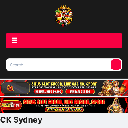
Skip
to
content
☰
Menu
Search
Searc
for:
CK Sydney