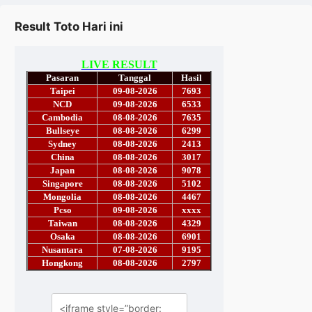
Result Toto Hari ini