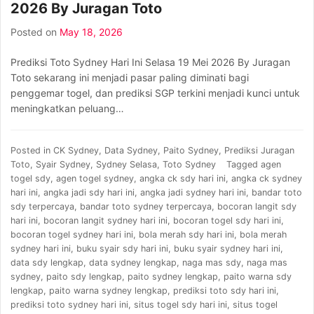
2026 By Juragan Toto
Posted on
May 18, 2026
Prediksi Toto Sydney Hari Ini Selasa 19 Mei 2026 By Juragan
Toto sekarang ini menjadi pasar paling diminati bagi
penggemar togel, dan prediksi SGP terkini menjadi kunci untuk
meningkatkan peluang…
Posted in
CK Sydney
,
Data Sydney
,
Paito Sydney
,
Prediksi Juragan
Toto
,
Syair Sydney
,
Sydney Selasa
,
Toto Sydney
Tagged
agen
togel sdy
,
agen togel sydney
,
angka ck sdy hari ini
,
angka ck sydney
hari ini
,
angka jadi sdy hari ini
,
angka jadi sydney hari ini
,
bandar toto
sdy terpercaya
,
bandar toto sydney terpercaya
,
bocoran langit sdy
hari ini
,
bocoran langit sydney hari ini
,
bocoran togel sdy hari ini
,
bocoran togel sydney hari ini
,
bola merah sdy hari ini
,
bola merah
sydney hari ini
,
buku syair sdy hari ini
,
buku syair sydney hari ini
,
data sdy lengkap
,
data sydney lengkap
,
naga mas sdy
,
naga mas
sydney
,
paito sdy lengkap
,
paito sydney lengkap
,
paito warna sdy
lengkap
,
paito warna sydney lengkap
,
prediksi toto sdy hari ini
,
prediksi toto sydney hari ini
,
situs togel sdy hari ini
,
situs togel