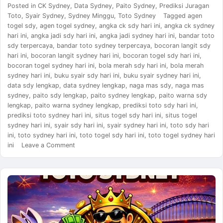
Posted in
CK Sydney
,
Data Sydney
,
Paito Sydney
,
Prediksi Juragan
Toto
,
Syair Sydney
,
Sydney Minggu
,
Toto Sydney
Tagged
agen
togel sdy
,
agen togel sydney
,
angka ck sdy hari ini
,
angka ck sydney
hari ini
,
angka jadi sdy hari ini
,
angka jadi sydney hari ini
,
bandar toto
sdy terpercaya
,
bandar toto sydney terpercaya
,
bocoran langit sdy
hari ini
,
bocoran langit sydney hari ini
,
bocoran togel sdy hari ini
,
bocoran togel sydney hari ini
,
bola merah sdy hari ini
,
bola merah
sydney hari ini
,
buku syair sdy hari ini
,
buku syair sydney hari ini
,
data sdy lengkap
,
data sydney lengkap
,
naga mas sdy
,
naga mas
sydney
,
paito sdy lengkap
,
paito sydney lengkap
,
paito warna sdy
lengkap
,
paito warna sydney lengkap
,
prediksi toto sdy hari ini
,
prediksi toto sydney hari ini
,
situs togel sdy hari ini
,
situs togel
sydney hari ini
,
syair sdy hari ini
,
syair sydney hari ini
,
toto sdy hari
ini
,
toto sydney hari ini
,
toto togel sdy hari ini
,
toto togel sydney hari
on
ini
Leave a Comment
Prediksi
Toto
Sydney
Hari
Ini
Minggu
17