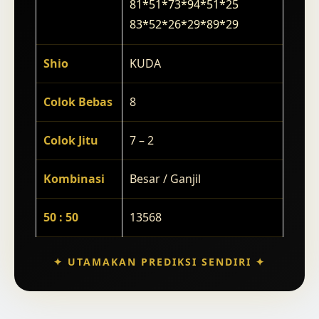
81*51*73*94*51*25
83*52*26*29*89*29
Shio
KUDA
Colok Bebas
8
Colok Jitu
7 – 2
Kombinasi
Besar / Ganjil
50 : 50
13568
✦ UTAMAKAN PREDIKSI SENDIRI ✦