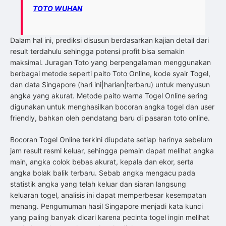
TOTO WUHAN
Dalam hal ini, prediksi disusun berdasarkan kajian detail dari
result terdahulu sehingga potensi profit bisa semakin
maksimal. Juragan Toto yang berpengalaman menggunakan
berbagai metode seperti paito Toto Online, kode syair Togel,
dan data Singapore (hari ini|harian|terbaru) untuk menyusun
angka yang akurat. Metode paito warna Togel Online sering
digunakan untuk menghasilkan bocoran angka togel dan user
friendly, bahkan oleh pendatang baru di pasaran toto online.
Bocoran Togel Online terkini diupdate setiap harinya sebelum
jam result resmi keluar, sehingga pemain dapat melihat angka
main, angka colok bebas akurat, kepala dan ekor, serta
angka bolak balik terbaru. Sebab angka mengacu pada
statistik angka yang telah keluar dan siaran langsung
keluaran togel, analisis ini dapat memperbesar kesempatan
menang. Pengumuman hasil Singapore menjadi kata kunci
yang paling banyak dicari karena pecinta togel ingin melihat