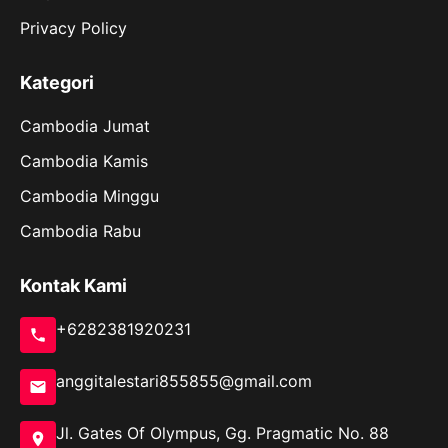
Privacy Policy
Kategori
Cambodia Jumat
Cambodia Kamis
Cambodia Minggu
Cambodia Rabu
Kontak Kami
+6282381920231
anggitalestari855855@gmail.com
Jl. Gates Of Olympus, Gg. Pragmatic No. 88