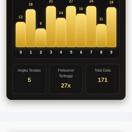
21
27
24
19
18
16
14
12
11
9
0
1
2
3
4
5
6
7
8
9
Angka Teratas
Frekuensi
Total Data
Tertinggi
5
171
27x