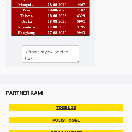
PARTNER KAMI
TOGEL 88
POLISITOGEL