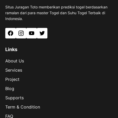
Situs Juragan Toto memberikan prediksi togel berdasarkan
ramalan dari para master Togel dan Suhu Togel Terbaik di
Indonesia.
Facebook
Instagram
YouTube
Twitter
Links
About Us
Services
Project
Blog
Supports
Term & Condition
FAQ