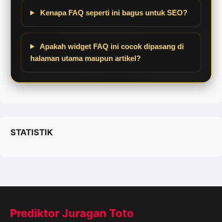
Kenapa FAQ seperti ini bagus untuk SEO?
Apakah widget FAQ ini cocok dipasang di
halaman utama maupun artikel?
STATISTIK
Prediktor Juragan Toto