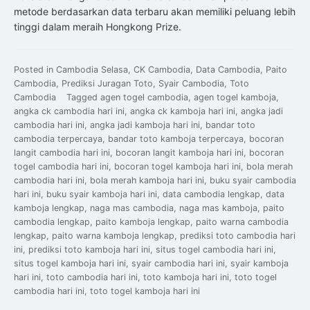
metode berdasarkan data terbaru akan memiliki peluang lebih
tinggi dalam meraih Hongkong Prize.
Posted in
Cambodia Selasa
,
CK Cambodia
,
Data Cambodia
,
Paito
Cambodia
,
Prediksi Juragan Toto
,
Syair Cambodia
,
Toto
Cambodia
Tagged
agen togel cambodia
,
agen togel kamboja
,
angka ck cambodia hari ini
,
angka ck kamboja hari ini
,
angka jadi
cambodia hari ini
,
angka jadi kamboja hari ini
,
bandar toto
cambodia terpercaya
,
bandar toto kamboja terpercaya
,
bocoran
langit cambodia hari ini
,
bocoran langit kamboja hari ini
,
bocoran
togel cambodia hari ini
,
bocoran togel kamboja hari ini
,
bola merah
cambodia hari ini
,
bola merah kamboja hari ini
,
buku syair cambodia
hari ini
,
buku syair kamboja hari ini
,
data cambodia lengkap
,
data
kamboja lengkap
,
naga mas cambodia
,
naga mas kamboja
,
paito
cambodia lengkap
,
paito kamboja lengkap
,
paito warna cambodia
lengkap
,
paito warna kamboja lengkap
,
prediksi toto cambodia hari
ini
,
prediksi toto kamboja hari ini
,
situs togel cambodia hari ini
,
situs togel kamboja hari ini
,
syair cambodia hari ini
,
syair kamboja
hari ini
,
toto cambodia hari ini
,
toto kamboja hari ini
,
toto togel
cambodia hari ini
,
toto togel kamboja hari ini