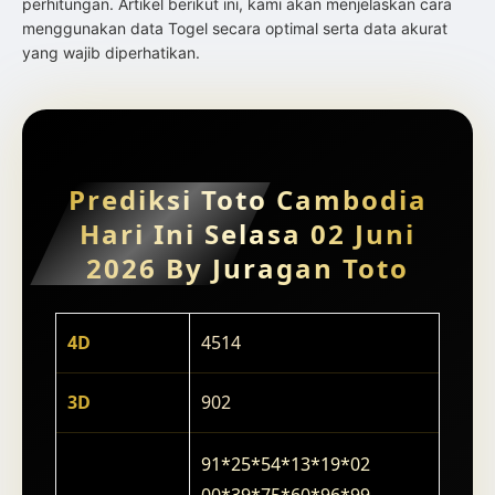
perhitungan. Artikel berikut ini, kami akan menjelaskan cara
menggunakan data Togel secara optimal serta data akurat
yang wajib diperhatikan.
Prediksi Toto Cambodia
Hari Ini Selasa 02 Juni
2026 By Juragan Toto
4D
4514
3D
902
91*25*54*13*19*02
00*39*75*60*96*99