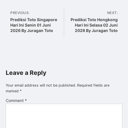
Post
PREVIOUS:
NEXT:
navigation
Prediksi Toto Singapore
Prediksi Toto Hongkong
Hari Ini Senin 01 Juni
Hari Ini Selasa 02 Juni
2026 By Juragan Toto
2026 By Juragan Toto
Leave a Reply
Your email address will not be published.
Required fields are
marked
*
Comment
*