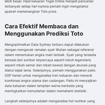
lebih besar. Hasil keluaran Togel Online menjadi pencarian
terbanyak setiap hari karena pemain ingin mengetahui
apakah memenangkan Toto prize.
Cara Efektif Membaca dan
Menggunakan Prediksi Toto
Mengoptimalkan Data Sydney terbaru dapat dilakukan
dengan mengecek ramalan syair Wuhan sebagai referensi
dalam menentukan angka main terbaik. Syair yang tersedia
berasal dari sumber terpercaya seperti tokoh legendaris
seperti mbah semar dan mbah kewod dengan akurasi yang
diakui sejak lama. Selanjutnya, pemain menggunakan paito
SGP harian untuk menganalisa tren keluaran dan meracik
kombinasi angka utama dan cadangan. Paito ini menyajikan
data keluaran dalam tampilan warna berbeda yang
meningkatkan kemudahan dalam memahami statistik.
Langkah selanjutnya adalah menganalisa hot number yang