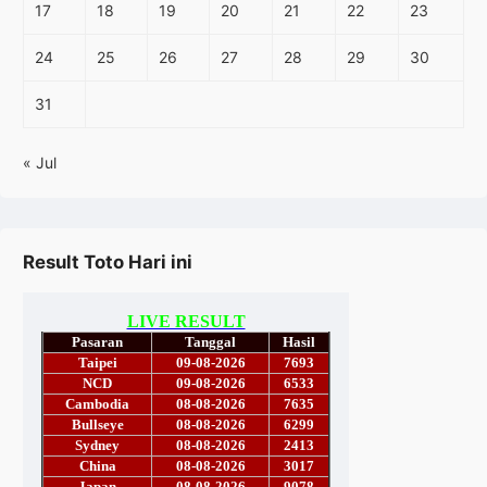
17
18
19
20
21
22
23
24
25
26
27
28
29
30
31
« Jul
Result Toto Hari ini