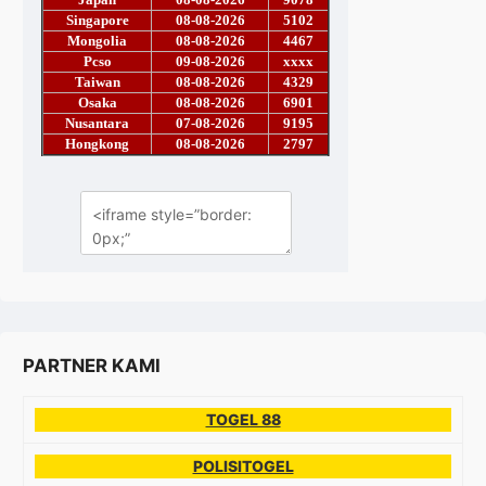
PARTNER KAMI
TOGEL 88
POLISITOGEL