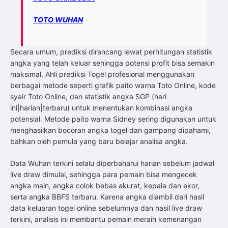
TOTO WUHAN
Secara umum, prediksi dirancang lewat perhitungan statistik
angka yang telah keluar sehingga potensi profit bisa semakin
maksimal. Ahli prediksi Togel profesional menggunakan
berbagai metode seperti grafik paito warna Toto Online, kode
syair Toto Online, dan statistik angka SGP (hari
ini|harian|terbaru) untuk menentukan kombinasi angka
potensial. Metode paito warna Sidney sering digunakan untuk
menghasilkan bocoran angka togel dan gampang dipahami,
bahkan oleh pemula yang baru belajar analisa angka.
Data Wuhan terkini selalu diperbaharui harian sebelum jadwal
live draw dimulai, sehingga para pemain bisa mengecek
angka main, angka colok bebas akurat, kepala dan ekor,
serta angka BBFS terbaru. Karena angka diambil dari hasil
data keluaran togel online sebelumnya dan hasil live draw
terkini, analisis ini membantu pemain meraih kemenangan