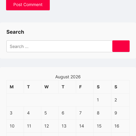
Search
Search
for:
Search
August 2026
M
T
W
T
F
S
S
1
2
3
4
5
6
7
8
9
10
11
12
13
14
15
16