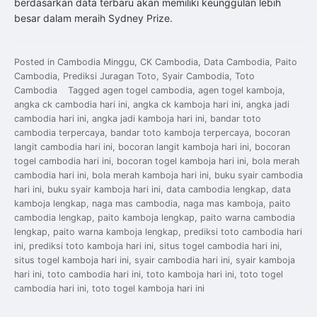
berdasarkan data terbaru akan memiliki keunggulan lebih
besar dalam meraih Sydney Prize.
Posted in
Cambodia Minggu
,
CK Cambodia
,
Data Cambodia
,
Paito
Cambodia
,
Prediksi Juragan Toto
,
Syair Cambodia
,
Toto
Cambodia
Tagged
agen togel cambodia
,
agen togel kamboja
,
angka ck cambodia hari ini
,
angka ck kamboja hari ini
,
angka jadi
cambodia hari ini
,
angka jadi kamboja hari ini
,
bandar toto
cambodia terpercaya
,
bandar toto kamboja terpercaya
,
bocoran
langit cambodia hari ini
,
bocoran langit kamboja hari ini
,
bocoran
togel cambodia hari ini
,
bocoran togel kamboja hari ini
,
bola merah
cambodia hari ini
,
bola merah kamboja hari ini
,
buku syair cambodia
hari ini
,
buku syair kamboja hari ini
,
data cambodia lengkap
,
data
kamboja lengkap
,
naga mas cambodia
,
naga mas kamboja
,
paito
cambodia lengkap
,
paito kamboja lengkap
,
paito warna cambodia
lengkap
,
paito warna kamboja lengkap
,
prediksi toto cambodia hari
ini
,
prediksi toto kamboja hari ini
,
situs togel cambodia hari ini
,
situs togel kamboja hari ini
,
syair cambodia hari ini
,
syair kamboja
hari ini
,
toto cambodia hari ini
,
toto kamboja hari ini
,
toto togel
cambodia hari ini
,
toto togel kamboja hari ini