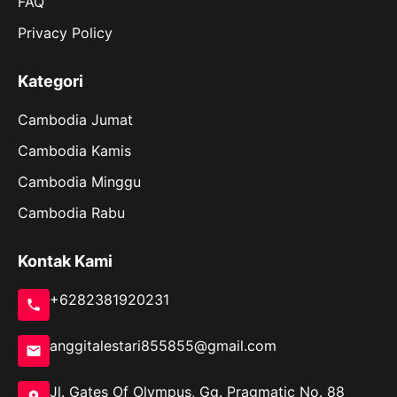
FAQ
Privacy Policy
Kategori
Cambodia Jumat
Cambodia Kamis
Cambodia Minggu
Cambodia Rabu
Kontak Kami
+6282381920231
anggitalestari855855@gmail.com
Jl. Gates Of Olympus, Gg. Pragmatic No. 88