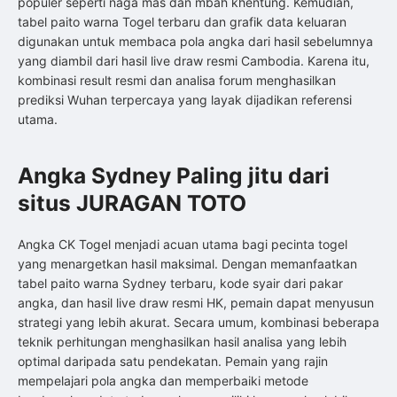
populer seperti naga mas dan mbah khentung. Kemudian,
tabel paito warna Togel terbaru dan grafik data keluaran
digunakan untuk membaca pola angka dari hasil sebelumnya
yang diambil dari hasil live draw resmi Cambodia. Karena itu,
kombinasi result resmi dan analisa forum menghasilkan
prediksi Wuhan terpercaya yang layak dijadikan referensi
utama.
Angka Sydney Paling jitu dari
situs JURAGAN TOTO
Angka CK Togel menjadi acuan utama bagi pecinta togel
yang menargetkan hasil maksimal. Dengan memanfaatkan
tabel paito warna Sydney terbaru, kode syair dari pakar
angka, dan hasil live draw resmi HK, pemain dapat menyusun
strategi yang lebih akurat. Secara umum, kombinasi beberapa
teknik perhitungan menghasilkan hasil analisa yang lebih
optimal daripada satu pendekatan. Pemain yang rajin
mempelajari pola angka dan memperbaiki metode