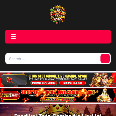
Skip
to
content
☰
Menu
Search
Searc
for: