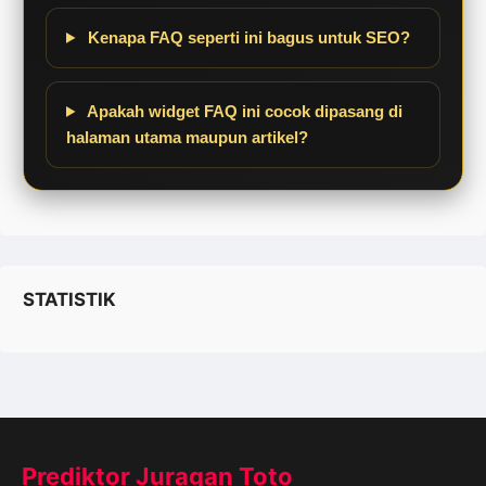
Kenapa FAQ seperti ini bagus untuk SEO?
Apakah widget FAQ ini cocok dipasang di
halaman utama maupun artikel?
STATISTIK
Prediktor Juragan Toto