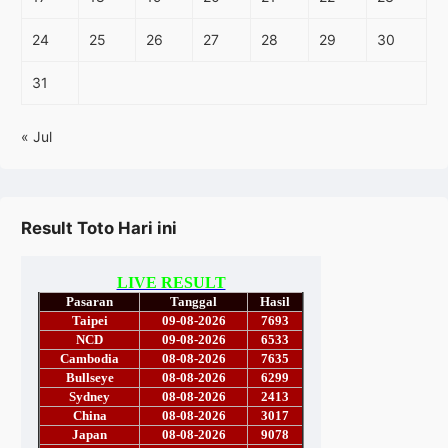
24
25
26
27
28
29
30
31
« Jul
Result Toto Hari ini