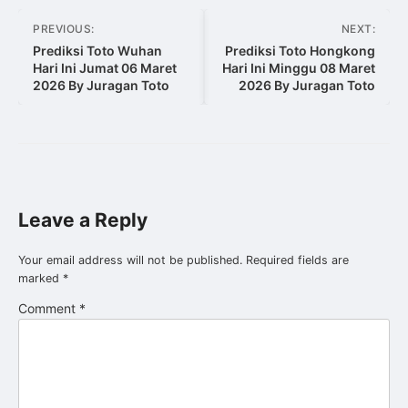
Post
PREVIOUS:
NEXT:
navigation
Prediksi Toto Wuhan
Prediksi Toto Hongkong
Hari Ini Jumat 06 Maret
Hari Ini Minggu 08 Maret
2026 By Juragan Toto
2026 By Juragan Toto
Leave a Reply
Your email address will not be published.
Required fields are
marked
*
Comment
*