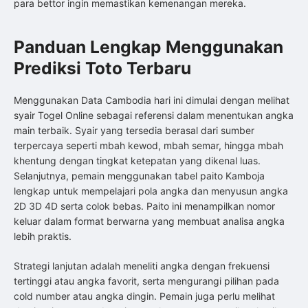
para bettor ingin memastikan kemenangan mereka.
Panduan Lengkap Menggunakan
Prediksi Toto Terbaru
Menggunakan Data Cambodia hari ini dimulai dengan melihat
syair Togel Online sebagai referensi dalam menentukan angka
main terbaik. Syair yang tersedia berasal dari sumber
terpercaya seperti mbah kewod, mbah semar, hingga mbah
khentung dengan tingkat ketepatan yang dikenal luas.
Selanjutnya, pemain menggunakan tabel paito Kamboja
lengkap untuk mempelajari pola angka dan menyusun angka
2D 3D 4D serta colok bebas. Paito ini menampilkan nomor
keluar dalam format berwarna yang membuat analisa angka
lebih praktis.
Strategi lanjutan adalah meneliti angka dengan frekuensi
tertinggi atau angka favorit, serta mengurangi pilihan pada
cold number atau angka dingin. Pemain juga perlu melihat