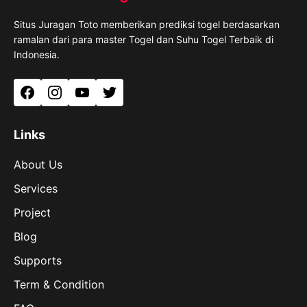
Situs Juragan Toto memberikan prediksi togel berdasarkan
ramalan dari para master Togel dan Suhu Togel Terbaik di
Indonesia.
Facebook
Instagram
YouTube
Twitter
Links
About Us
Services
Project
Blog
Supports
Term & Condition