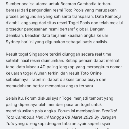
Sumber analisa utama untuk Bocoran Cambodia terbaru
berasal dari pengundian resmi Toto Pools yang merupakan
proses pengundian yang sah serta transparan. Data Kamboja
diambil langsung dari situs resmi Togel Pools dan telah melalui
prosedur pengesahan resmi bertaraf global. Dengan
demikian, keaslian data terjamin keaslian angka keluar
Sydney hari ini yang digunakan sebagai basis analisis.
Result togel Singapore terkini diunggah secara real time
setelah hasil resmi diumumkan. Setiap pemain dapat melihat
tabel data Macau 4D paling lengkap yang merangkum nomor
keluaran togel Wuhan terkini dan result Toto Online
sebelumnya. Tabel ini dapat diakses tanpa biaya dan
memudahkan bettor memantau angka terbaru.
Selain itu, Forum diskusi syair Togel menjadi tempat yang
paling dipercaya oleh member pasaran togel untuk
mendiskusikan pola angka. Forum ini membagikan
Prediksi
Toto Cambodia Hari Ini Minggu 08 Maret 2026 By Juragan
Toto
yang dilengkapi dengan tafsiran syair seperti syair