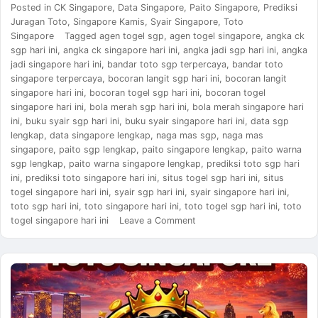
Posted in
CK Singapore
,
Data Singapore
,
Paito Singapore
,
Prediksi
Juragan Toto
,
Singapore Kamis
,
Syair Singapore
,
Toto
Singapore
Tagged
agen togel sgp
,
agen togel singapore
,
angka ck
sgp hari ini
,
angka ck singapore hari ini
,
angka jadi sgp hari ini
,
angka
jadi singapore hari ini
,
bandar toto sgp terpercaya
,
bandar toto
singapore terpercaya
,
bocoran langit sgp hari ini
,
bocoran langit
singapore hari ini
,
bocoran togel sgp hari ini
,
bocoran togel
singapore hari ini
,
bola merah sgp hari ini
,
bola merah singapore hari
ini
,
buku syair sgp hari ini
,
buku syair singapore hari ini
,
data sgp
lengkap
,
data singapore lengkap
,
naga mas sgp
,
naga mas
singapore
,
paito sgp lengkap
,
paito singapore lengkap
,
paito warna
sgp lengkap
,
paito warna singapore lengkap
,
prediksi toto sgp hari
ini
,
prediksi toto singapore hari ini
,
situs togel sgp hari ini
,
situs
togel singapore hari ini
,
syair sgp hari ini
,
syair singapore hari ini
,
toto sgp hari ini
,
toto singapore hari ini
,
toto togel sgp hari ini
,
toto
on
togel singapore hari ini
Leave a Comment
Prediksi
Toto
Singapore
Hari
Ini
Kamis