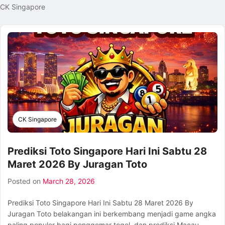
CK Singapore
CK Singapore
Prediksi Toto Singapore Hari Ini Sabtu 28
Maret 2026 By Juragan Toto
Posted on
March 28, 2026
Prediksi Toto Singapore Hari Ini Sabtu 28 Maret 2026 By
Juragan Toto belakangan ini berkembang menjadi game angka
paling populer bagi penggemar togel, dan prediksi Macau