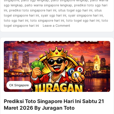
singapore
,
paito sgp lengkap
,
paito singapore lengkap
,
paito warna
sgp lengkap
,
paito warna singapore lengkap
,
prediksi toto sgp hari
ini
,
prediksi toto singapore hari ini
,
situs togel sgp hari ini
,
situs
togel singapore hari ini
,
syair sgp hari ini
,
syair singapore hari ini
,
toto sgp hari ini
,
toto singapore hari ini
,
toto togel sgp hari ini
,
toto
on
togel singapore hari ini
Leave a Comment
Prediksi
Toto
Singapore
Hari
Ini
Minggu
22
Maret
2026
By
Juragan
CK Singapore
Toto
Prediksi Toto Singapore Hari Ini Sabtu 21
Maret 2026 By Juragan Toto