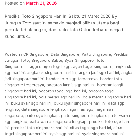
Posted on
March 21, 2026
Prediksi Toto Singapore Hari Ini Sabtu 21 Maret 2026 By
Juragan Toto saat ini semakin menjadi pilihan utama bagi
pecinta tebak angka, dan paito Toto Online terbaru menjadi
kunci untuk…
Posted in
CK Singapore
,
Data Singapore
,
Paito Singapore
,
Prediksi
Juragan Toto
,
Singapore Sabtu
,
Syair Singapore
,
Toto
Singapore
Tagged
agen togel sgp
,
agen togel singapore
,
angka ck
sgp hari ini
,
angka ck singapore hari ini
,
angka jadi sgp hari ini
,
angka
jadi singapore hari ini
,
bandar toto sgp terpercaya
,
bandar toto
singapore terpercaya
,
bocoran langit sgp hari ini
,
bocoran langit
singapore hari ini
,
bocoran togel sgp hari ini
,
bocoran togel
singapore hari ini
,
bola merah sgp hari ini
,
bola merah singapore hari
ini
,
buku syair sgp hari ini
,
buku syair singapore hari ini
,
data sgp
lengkap
,
data singapore lengkap
,
naga mas sgp
,
naga mas
singapore
,
paito sgp lengkap
,
paito singapore lengkap
,
paito warna
sgp lengkap
,
paito warna singapore lengkap
,
prediksi toto sgp hari
ini
,
prediksi toto singapore hari ini
,
situs togel sgp hari ini
,
situs
togel singapore hari ini
,
syair sgp hari ini
,
syair singapore hari ini
,