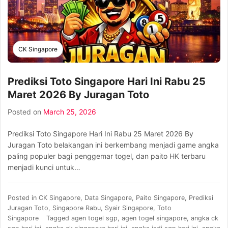
26
Maret
2026
By
Juragan
CK Singapore
Toto
Prediksi Toto Singapore Hari Ini Rabu 25
Maret 2026 By Juragan Toto
Posted on
March 25, 2026
Prediksi Toto Singapore Hari Ini Rabu 25 Maret 2026 By
Juragan Toto belakangan ini berkembang menjadi game angka
paling populer bagi penggemar togel, dan paito HK terbaru
menjadi kunci untuk…
Posted in
CK Singapore
,
Data Singapore
,
Paito Singapore
,
Prediksi
Juragan Toto
,
Singapore Rabu
,
Syair Singapore
,
Toto
Singapore
Tagged
agen togel sgp
,
agen togel singapore
,
angka ck