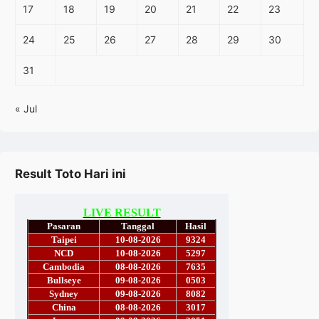
17
18
19
20
21
22
23
24
25
26
27
28
29
30
31
« Jul
Result Toto Hari ini