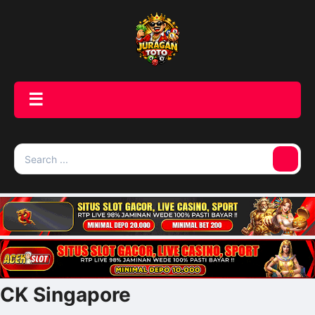
Skip
to
content
☰
Menu
Search
Searc
for:
CK Singapore