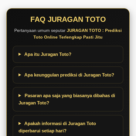
FAQ JURAGAN TOTO
Pertanyaan umum seputar
JURAGAN TOTO : Prediksi
Toto Online Terlengkap Pasti Jitu
Apa itu Juragan Toto?
Apa keunggulan prediksi di Juragan Toto?
Pasaran apa saja yang biasanya dibahas di
Juragan Toto?
Apakah informasi di Juragan Toto
diperbarui setiap hari?