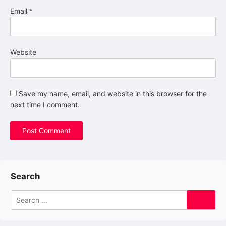
Email
*
Website
Save my name, email, and website in this browser for the
next time I comment.
Search
Search
for:
Search