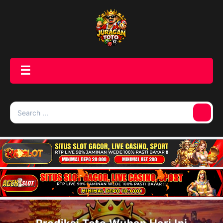
Skip
to
content
☰
Menu
Search
Searc
for: