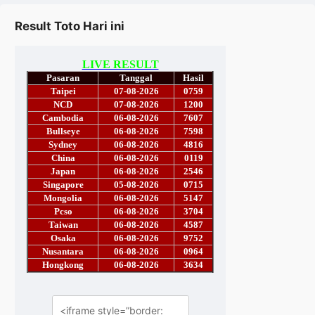
Result Toto Hari ini