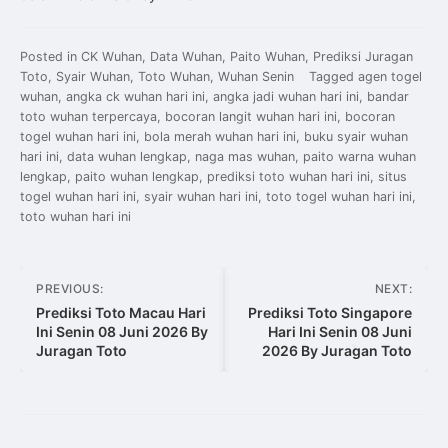
Posted in
CK Wuhan
,
Data Wuhan
,
Paito Wuhan
,
Prediksi Juragan
Toto
,
Syair Wuhan
,
Toto Wuhan
,
Wuhan Senin
Tagged
agen togel
wuhan
,
angka ck wuhan hari ini
,
angka jadi wuhan hari ini
,
bandar
toto wuhan terpercaya
,
bocoran langit wuhan hari ini
,
bocoran
togel wuhan hari ini
,
bola merah wuhan hari ini
,
buku syair wuhan
hari ini
,
data wuhan lengkap
,
naga mas wuhan
,
paito warna wuhan
lengkap
,
paito wuhan lengkap
,
prediksi toto wuhan hari ini
,
situs
togel wuhan hari ini
,
syair wuhan hari ini
,
toto togel wuhan hari ini
,
toto wuhan hari ini
Post
PREVIOUS:
NEXT:
navigation
Prediksi Toto Macau Hari
Prediksi Toto Singapore
Ini Senin 08 Juni 2026 By
Hari Ini Senin 08 Juni
Juragan Toto
2026 By Juragan Toto