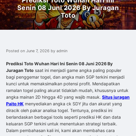
Prediksi Toto Wuhan Hari Ini
Senin 08 Juni 2026 By Juragan
Toto
Posted on
June 7, 2026
by
admin
Prediksi Toto Wuhan Hari Ini Senin 08 Juni 2026 By
Juragan Toto
saat ini menjadi game angka paling populer
bagi penggemar togel, dan angka main SGP terkini menjadi
kunci untuk memaksimalkan potensi profit. Mendapatkan
ramalan togel paling akurat tidaklah mudah, khususnya untuk
angka mainan 2D hingga 4D yang wajib masuk.
Situs juragan
Paito HK
menyediakan angka ck SDY jitu dan akurat yang
diracik oleh pakar analisa togel. Tentunya, prediksi ini
berlandaskan berbagai tools seperti prediksi HK dan data
keluaran SGP terkini untuk menentukan strategi terbaik.
Dalam pembahasan kali ini, kami akan membahas cara