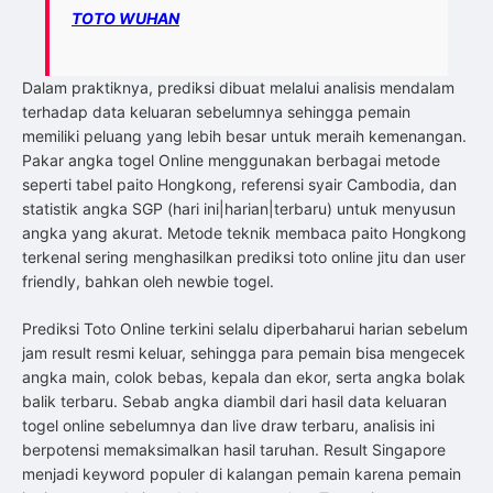
TOTO WUHAN
Dalam praktiknya, prediksi dibuat melalui analisis mendalam
terhadap data keluaran sebelumnya sehingga pemain
memiliki peluang yang lebih besar untuk meraih kemenangan.
Pakar angka togel Online menggunakan berbagai metode
seperti tabel paito Hongkong, referensi syair Cambodia, dan
statistik angka SGP (hari ini|harian|terbaru) untuk menyusun
angka yang akurat. Metode teknik membaca paito Hongkong
terkenal sering menghasilkan prediksi toto online jitu dan user
friendly, bahkan oleh newbie togel.
Prediksi Toto Online terkini selalu diperbaharui harian sebelum
jam result resmi keluar, sehingga para pemain bisa mengecek
angka main, colok bebas, kepala dan ekor, serta angka bolak
balik terbaru. Sebab angka diambil dari hasil data keluaran
togel online sebelumnya dan live draw terbaru, analisis ini
berpotensi memaksimalkan hasil taruhan. Result Singapore
menjadi keyword populer di kalangan pemain karena pemain