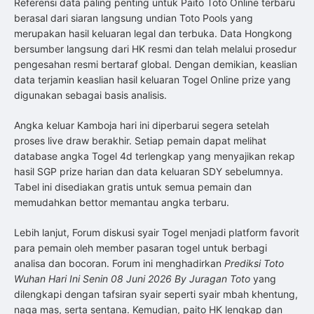
Referensi data paling penting untuk Paito Toto Online terbaru
berasal dari siaran langsung undian Toto Pools yang
merupakan hasil keluaran legal dan terbuka. Data Hongkong
bersumber langsung dari HK resmi dan telah melalui prosedur
pengesahan resmi bertaraf global. Dengan demikian, keaslian
data terjamin keaslian hasil keluaran Togel Online prize yang
digunakan sebagai basis analisis.
Angka keluar Kamboja hari ini diperbarui segera setelah
proses live draw berakhir. Setiap pemain dapat melihat
database angka Togel 4d terlengkap yang menyajikan rekap
hasil SGP prize harian dan data keluaran SDY sebelumnya.
Tabel ini disediakan gratis untuk semua pemain dan
memudahkan bettor memantau angka terbaru.
Lebih lanjut, Forum diskusi syair Togel menjadi platform favorit
para pemain oleh member pasaran togel untuk berbagi
analisa dan bocoran. Forum ini menghadirkan
Prediksi Toto
Wuhan Hari Ini Senin 08 Juni 2026 By Juragan Toto
yang
dilengkapi dengan tafsiran syair seperti syair mbah khentung,
naga mas, serta sentana. Kemudian, paito HK lengkap dan