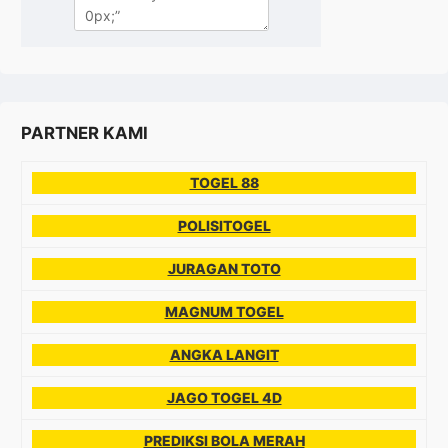
PARTNER KAMI
TOGEL 88
POLISITOGEL
JURAGAN TOTO
MAGNUM TOGEL
ANGKA LANGIT
JAGO TOGEL 4D
PREDIKSI BOLA MERAH