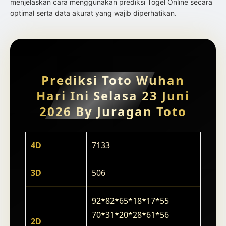
menjelaskan cara menggunakan prediksi Togel Online secara
optimal serta data akurat yang wajib diperhatikan.
Prediksi Toto Wuhan
Hari Ini Selasa 23 Juni
2026 By Juragan Toto
4D
7133
3D
506
92*82*65*18*17*55
70*31*20*28*61*56
2D