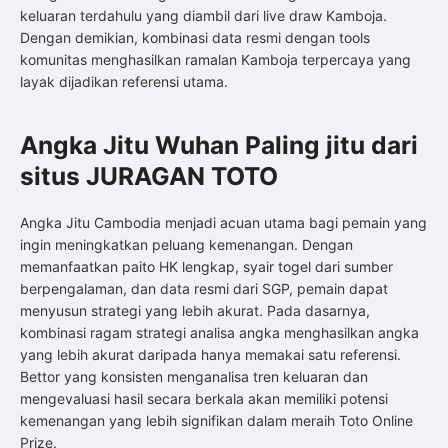
keluaran terdahulu yang diambil dari live draw Kamboja.
Dengan demikian, kombinasi data resmi dengan tools
komunitas menghasilkan ramalan Kamboja terpercaya yang
layak dijadikan referensi utama.
Angka Jitu Wuhan Paling jitu dari
situs JURAGAN TOTO
Angka Jitu Cambodia menjadi acuan utama bagi pemain yang
ingin meningkatkan peluang kemenangan. Dengan
memanfaatkan paito HK lengkap, syair togel dari sumber
berpengalaman, dan data resmi dari SGP, pemain dapat
menyusun strategi yang lebih akurat. Pada dasarnya,
kombinasi ragam strategi analisa angka menghasilkan angka
yang lebih akurat daripada hanya memakai satu referensi.
Bettor yang konsisten menganalisa tren keluaran dan
mengevaluasi hasil secara berkala akan memiliki potensi
kemenangan yang lebih signifikan dalam meraih Toto Online
Prize.