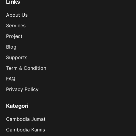
Links
About Us
Services
Project
Blog
Supports
Term & Condition
FAQ
Privacy Policy
Kategori
Cambodia Jumat
Cambodia Kamis