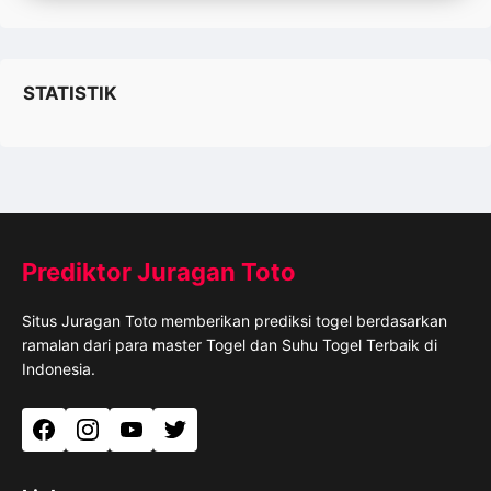
STATISTIK
Prediktor Juragan Toto
Situs Juragan Toto memberikan prediksi togel berdasarkan
ramalan dari para master Togel dan Suhu Togel Terbaik di
Indonesia.
Facebook
Instagram
YouTube
Twitter