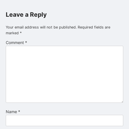
Leave a Reply
Your email address will not be published.
Required fields are
marked
*
Comment
*
Name
*