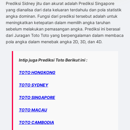
Prediksi Sidney jitu dan akurat adalah Prediksi Singapore
yang dianalisa dari data keluaran terdahulu dan pola statistik
angka dominan. Fungsi dari prediksi tersebut adalah untuk
meningkatkan ketepatan dalam memilih angka taruhan
sebelum melakukan pemasangan angka. Prediksi ini berasal
dari Juragan Toto Toto yang berpengalaman dalam membaca
pola angka dalam menebak angka 2D, 3D, dan 4D.
Intip juga Prediksi Toto Berikut ini :
TOTO HONGKONG
TOTO SYDNEY
TOTO SINGAPORE
TOTO MACAU
TOTO CAMBODIA