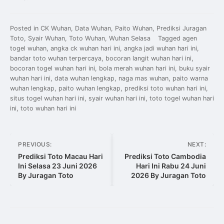
Posted in
CK Wuhan
,
Data Wuhan
,
Paito Wuhan
,
Prediksi Juragan
Toto
,
Syair Wuhan
,
Toto Wuhan
,
Wuhan Selasa
Tagged
agen
togel wuhan
,
angka ck wuhan hari ini
,
angka jadi wuhan hari ini
,
bandar toto wuhan terpercaya
,
bocoran langit wuhan hari ini
,
bocoran togel wuhan hari ini
,
bola merah wuhan hari ini
,
buku syair
wuhan hari ini
,
data wuhan lengkap
,
naga mas wuhan
,
paito warna
wuhan lengkap
,
paito wuhan lengkap
,
prediksi toto wuhan hari ini
,
situs togel wuhan hari ini
,
syair wuhan hari ini
,
toto togel wuhan hari
ini
,
toto wuhan hari ini
Post
PREVIOUS:
NEXT:
navigation
Prediksi Toto Macau Hari
Prediksi Toto Cambodia
Ini Selasa 23 Juni 2026
Hari Ini Rabu 24 Juni
By Juragan Toto
2026 By Juragan Toto