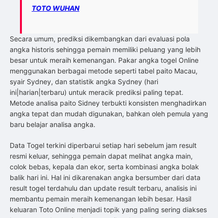
TOTO WUHAN
Secara umum, prediksi dikembangkan dari evaluasi pola
angka historis sehingga pemain memiliki peluang yang lebih
besar untuk meraih kemenangan. Pakar angka togel Online
menggunakan berbagai metode seperti tabel paito Macau,
syair Sydney, dan statistik angka Sydney (hari
ini|harian|terbaru) untuk meracik prediksi paling tepat.
Metode analisa paito Sidney terbukti konsisten menghadirkan
angka tepat dan mudah digunakan, bahkan oleh pemula yang
baru belajar analisa angka.
Data Togel terkini diperbarui setiap hari sebelum jam result
resmi keluar, sehingga pemain dapat melihat angka main,
colok bebas, kepala dan ekor, serta kombinasi angka bolak
balik hari ini. Hal ini dikarenakan angka bersumber dari data
result togel terdahulu dan update result terbaru, analisis ini
membantu pemain meraih kemenangan lebih besar. Hasil
keluaran Toto Online menjadi topik yang paling sering diakses