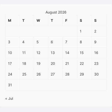
August 2026
M
T
W
T
F
S
S
1
2
3
4
5
6
7
8
9
10
11
12
13
14
15
16
17
18
19
20
21
22
23
24
25
26
27
28
29
30
31
« Jul