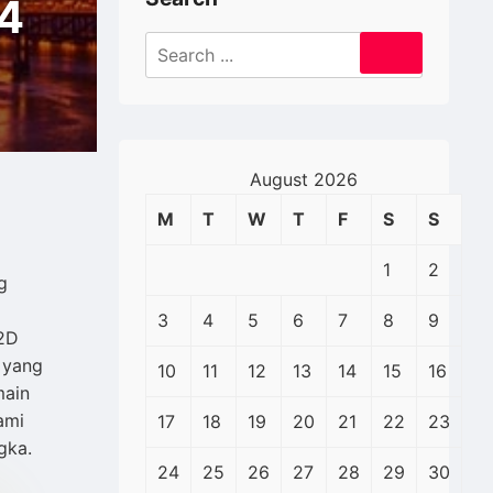
04
Search
Search
for:
August 2026
M
T
W
T
F
S
S
1
2
g
3
4
5
6
7
8
9
 2D
 yang
10
11
12
13
14
15
16
main
ami
17
18
19
20
21
22
23
gka.
24
25
26
27
28
29
30