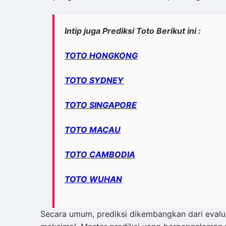
Intip juga Prediksi Toto Berikut ini :
TOTO HONGKONG
TOTO SYDNEY
TOTO SINGAPORE
TOTO MACAU
TOTO CAMBODIA
TOTO WUHAN
Secara umum, prediksi dikembangkan dari evaluas