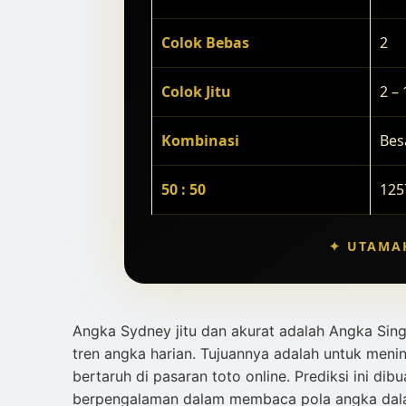
Colok Bebas
2
Colok Jitu
2 – 
Kombinasi
Bes
50 : 50
125
✦ UTAMAK
Angka Sydney jitu dan akurat adalah Angka Sing
tren angka harian. Tujuannya adalah untuk men
bertaruh di pasaran toto online. Prediksi ini d
berpengalaman dalam membaca pola angka dal