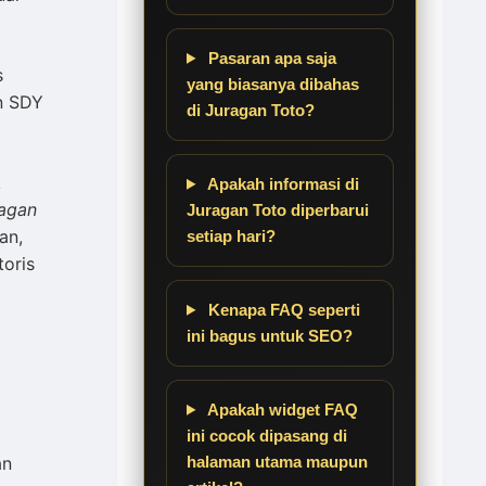
Pasaran apa saja
s
yang biasanya dibahas
n SDY
di Juragan Toto?
k
Apakah informasi di
ragan
Juragan Toto diperbarui
an,
setiap hari?
oris
Kenapa FAQ seperti
ini bagus untuk SEO?
Apakah widget FAQ
ini cocok dipasang di
halaman utama maupun
an