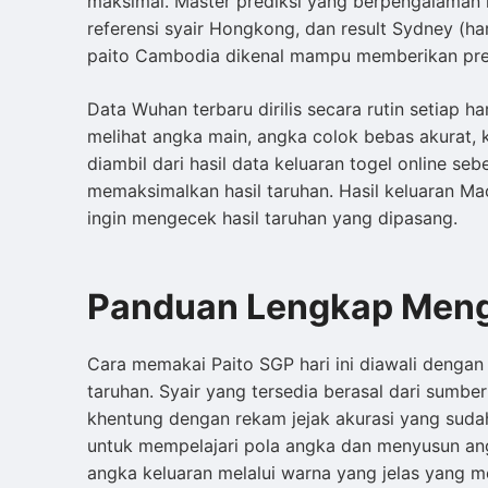
maksimal. Master prediksi yang berpengalaman
referensi syair Hongkong, dan result Sydney (har
paito Cambodia dikenal mampu memberikan predi
Data Wuhan terbaru dirilis secara rutin setiap h
melihat angka main, angka colok bebas akurat, 
diambil dari hasil data keluaran togel online seb
memaksimalkan hasil taruhan. Hasil keluaran Ma
ingin mengecek hasil taruhan yang dipasang.
Panduan Lengkap Mengg
Cara memakai Paito SGP hari ini diawali denga
taruhan. Syair yang tersedia berasal dari sumb
khentung dengan rekam jejak akurasi yang sudah
untuk mempelajari pola angka dan menyusun ang
angka keluaran melalui warna yang jelas yang m