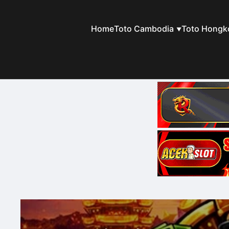
Skip
to
Home
Toto Cambodia
Toto Hongk
content