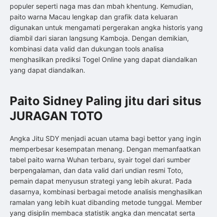
populer seperti naga mas dan mbah khentung. Kemudian,
paito warna Macau lengkap dan grafik data keluaran
digunakan untuk mengamati pergerakan angka historis yang
diambil dari siaran langsung Kamboja. Dengan demikian,
kombinasi data valid dan dukungan tools analisa
menghasilkan prediksi Togel Online yang dapat diandalkan
yang dapat diandalkan.
Paito Sidney Paling jitu dari situs
JURAGAN TOTO
Angka Jitu SDY menjadi acuan utama bagi bettor yang ingin
memperbesar kesempatan menang. Dengan memanfaatkan
tabel paito warna Wuhan terbaru, syair togel dari sumber
berpengalaman, dan data valid dari undian resmi Toto,
pemain dapat menyusun strategi yang lebih akurat. Pada
dasarnya, kombinasi berbagai metode analisis menghasilkan
ramalan yang lebih kuat dibanding metode tunggal. Member
yang disiplin membaca statistik angka dan mencatat serta