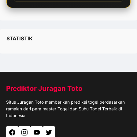
STATISTIK
Prediktor Juragan Toto
Situs Juragan Toto memberikan prediksi togel berdasarkan
ramalan dari para master Togel dan Suhu Togel Terbaik di
Indonesia.
Facebook
Instagram
YouTube
Twitter