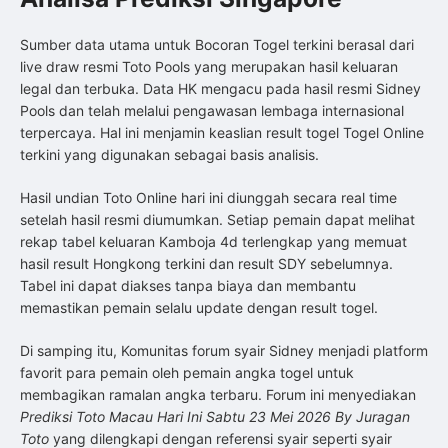
Sumber data utama untuk Bocoran Togel terkini berasal dari
live draw resmi Toto Pools yang merupakan hasil keluaran
legal dan terbuka. Data HK mengacu pada hasil resmi Sidney
Pools dan telah melalui pengawasan lembaga internasional
terpercaya. Hal ini menjamin keaslian result togel Togel Online
terkini yang digunakan sebagai basis analisis.
Hasil undian Toto Online hari ini diunggah secara real time
setelah hasil resmi diumumkan. Setiap pemain dapat melihat
rekap tabel keluaran Kamboja 4d terlengkap yang memuat
hasil result Hongkong terkini dan result SDY sebelumnya.
Tabel ini dapat diakses tanpa biaya dan membantu
memastikan pemain selalu update dengan result togel.
Di samping itu, Komunitas forum syair Sidney menjadi platform
favorit para pemain oleh pemain angka togel untuk
membagikan ramalan angka terbaru. Forum ini menyediakan
Prediksi Toto Macau Hari Ini Sabtu 23 Mei 2026 By Juragan
Toto
yang dilengkapi dengan referensi syair seperti syair