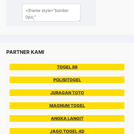
PARTNER KAMI
TOGEL 88
POLISITOGEL
JURAGAN TOTO
MAGNUM TOGEL
ANGKA LANGIT
JAGO TOGEL 4D