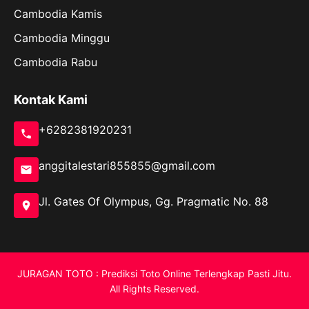
Cambodia Kamis
Cambodia Minggu
Cambodia Rabu
Kontak Kami
+6282381920231
anggitalestari855855@gmail.com
Jl. Gates Of Olympus, Gg. Pragmatic No. 88
JURAGAN TOTO : Prediksi Toto Online Terlengkap Pasti Jitu.
All Rights Reserved.