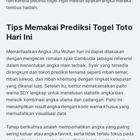
hari karena pecinta togel ingin melihat apakah angka mereka
tembus hadiah.
Tips Memakai Prediksi Togel Toto
Hari Ini
Memanfaatkan Angka Jitu Wuhan hari ini dapat dilakukan
dengan mengecek ramalan syair Cambodia sebagai referensi
dalam menentukan angka main terbaik. Syair yang tersedia
dirangkum dari tokoh prediksi ternama seperti mbah semar,
mbah kewod, dan mbah khentung dengan tingkat ketepatan
yang dikenal luas. Setelah itu, bettor memaksimalkan paito
warna SDY lengkap untuk menelusuri statistik angka dan
meracik kombinasi angka utama dan cadangan. Paito ini
menampilkan result angka dengan kode warna khusus yang
memudahkan visualisasi data.
Tahap berikutnya adalah memperhatikan angka yang paling
sering keluar atau angka favorit, serta tidak terlalu fokus pada