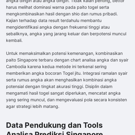
angka dingin atau angka dingin. Tidak kalah penting, bettor
harus melihat dominasi warna pada paito togel serta
mengkombinasikan hasil dengan shio dan rumus pribadi.
Kajian terhadap data result terdahulu membantu
mengidentifikasi angka dengan frekuensi tinggi atau
sebaliknya, angka yang jarang keluar dan berpotensi muncul
kembali.
Untuk memaksimalkan potensi kemenangan, kombinasikan
paito Singapore terbaru dengan chart analisa angka dan syair
Cambodia karena kedua metode ini terkenal sering
memberikan angka bocoran Togel jitu. Integrasi ramalan syair
serta rumus angka akan menghasilkan kombinasi angka
potensial dengan tingkat akurasi tinggi. Disiplin dalam
mengamati hasil togel sangat diperlukan, mencatat angka
yang sering muncul, dan mengevaluasi pola secara konsisten
agar strategi lebih matang.
Data Pendukung dan Tools
Analisa Prediksi Singapore