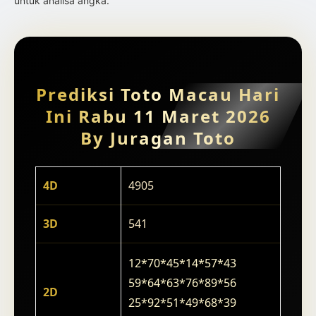
untuk analisa angka.
Prediksi Toto Macau Hari
Ini Rabu 11 Maret 2026
By Juragan Toto
4D
4905
3D
541
12*70*45*14*57*43
59*64*63*76*89*56
2D
25*92*51*49*68*39