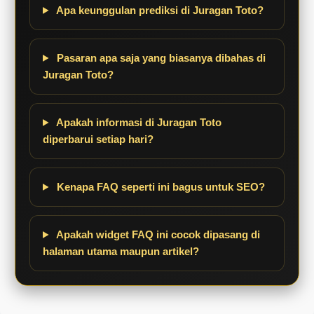
Apa keunggulan prediksi di Juragan Toto?
Pasaran apa saja yang biasanya dibahas di
Juragan Toto?
Apakah informasi di Juragan Toto
diperbarui setiap hari?
Kenapa FAQ seperti ini bagus untuk SEO?
Apakah widget FAQ ini cocok dipasang di
halaman utama maupun artikel?