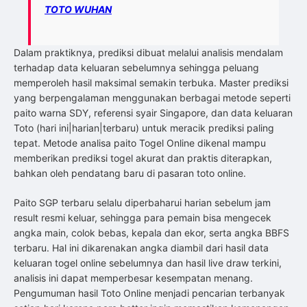
TOTO WUHAN
Dalam praktiknya, prediksi dibuat melalui analisis mendalam
terhadap data keluaran sebelumnya sehingga peluang
memperoleh hasil maksimal semakin terbuka. Master prediksi
yang berpengalaman menggunakan berbagai metode seperti
paito warna SDY, referensi syair Singapore, dan data keluaran
Toto (hari ini|harian|terbaru) untuk meracik prediksi paling
tepat. Metode analisa paito Togel Online dikenal mampu
memberikan prediksi togel akurat dan praktis diterapkan,
bahkan oleh pendatang baru di pasaran toto online.
Paito SGP terbaru selalu diperbaharui harian sebelum jam
result resmi keluar, sehingga para pemain bisa mengecek
angka main, colok bebas, kepala dan ekor, serta angka BBFS
terbaru. Hal ini dikarenakan angka diambil dari hasil data
keluaran togel online sebelumnya dan hasil live draw terkini,
analisis ini dapat memperbesar kesempatan menang.
Pengumuman hasil Toto Online menjadi pencarian terbanyak