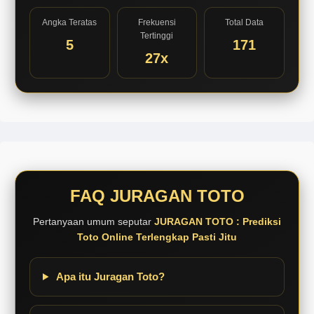
Angka Teratas
Frekuensi
Total Data
Tertinggi
5
171
27x
FAQ JURAGAN TOTO
Pertanyaan umum seputar
JURAGAN TOTO : Prediksi
Toto Online Terlengkap Pasti Jitu
Apa itu Juragan Toto?