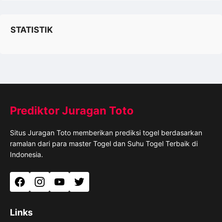
STATISTIK
Prediktor Juragan Toto
Situs Juragan Toto memberikan prediksi togel berdasarkan
ramalan dari para master Togel dan Suhu Togel Terbaik di
Indonesia.
Facebook
Instagram
YouTube
Twitter
Links