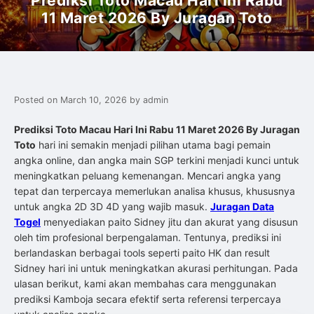
Prediksi Toto Macau Hari Ini Rabu
11 Maret 2026 By Juragan Toto
Posted on
March 10, 2026
by
admin
Prediksi Toto Macau Hari Ini Rabu 11 Maret 2026 By Juragan
Toto
hari ini semakin menjadi pilihan utama bagi pemain
angka online, dan angka main SGP terkini menjadi kunci untuk
meningkatkan peluang kemenangan. Mencari angka yang
tepat dan terpercaya memerlukan analisa khusus, khususnya
untuk angka 2D 3D 4D yang wajib masuk.
Juragan Data
Togel
menyediakan paito Sidney jitu dan akurat yang disusun
oleh tim profesional berpengalaman. Tentunya, prediksi ini
berlandaskan berbagai tools seperti paito HK dan result
Sidney hari ini untuk meningkatkan akurasi perhitungan. Pada
ulasan berikut, kami akan membahas cara menggunakan
prediksi Kamboja secara efektif serta referensi terpercaya