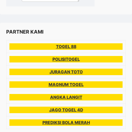
PARTNER KAMI
TOGEL 88
POLISITOGEL
JURAGAN TOTO
MAGNUM TOGEL
ANGKA LANGIT
JAGO TOGEL 4D
PREDIKSI BOLA MERAH