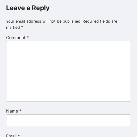
Leave a Reply
Your email address will not be published.
Required fields are
marked
*
Comment
*
Name
*
Email
*