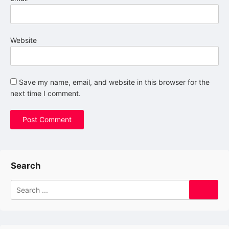
Website
Save my name, email, and website in this browser for the
next time I comment.
Search
Search
for:
Search