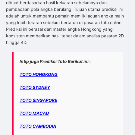
dibuat berdasarkan hasil keluaran sebelumnya dan
pembacaan pola angka berulang. Tujuan utama prediksi ini
adalah untuk membantu pemain memiliki acuan angka main
yang lebih terarah sebelum bertaruh di pasaran toto online.
Prediksi ini berasal dari master angka Hongkong yang
konsisten memberikan hasil tepat dalam analisa pasaran 2D
hingga 4D.
Intip juga Prediksi Toto Berikut ini :
TOTO HONGKONG
TOTO SYDNEY
TOTO SINGAPORE
TOTO MACAU
TOTO CAMBODIA