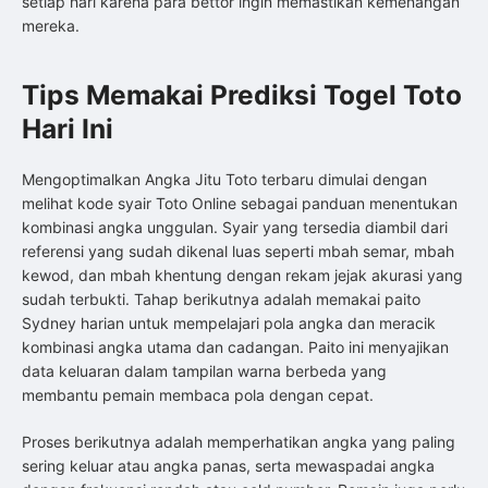
setiap hari karena para bettor ingin memastikan kemenangan
mereka.
Tips Memakai Prediksi Togel Toto
Hari Ini
Mengoptimalkan Angka Jitu Toto terbaru dimulai dengan
melihat kode syair Toto Online sebagai panduan menentukan
kombinasi angka unggulan. Syair yang tersedia diambil dari
referensi yang sudah dikenal luas seperti mbah semar, mbah
kewod, dan mbah khentung dengan rekam jejak akurasi yang
sudah terbukti. Tahap berikutnya adalah memakai paito
Sydney harian untuk mempelajari pola angka dan meracik
kombinasi angka utama dan cadangan. Paito ini menyajikan
data keluaran dalam tampilan warna berbeda yang
membantu pemain membaca pola dengan cepat.
Proses berikutnya adalah memperhatikan angka yang paling
sering keluar atau angka panas, serta mewaspadai angka