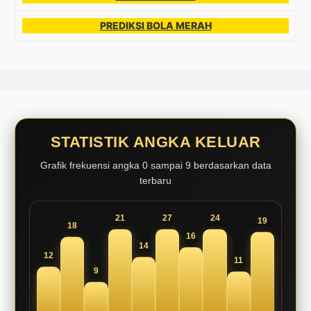
PREDIKSI BOLA MERAH
STATISTIK ANGKA KELUAR
Grafik frekuensi angka 0 sampai 9 berdasarkan data
terbaru
21
27
24
19
18
16
14
12
11
9