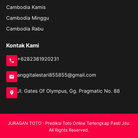
Cambodia Kamis
Cambodia Minggu
Cambodia Rabu
Kontak Kami
+6282381920231
anggitalestari855855@gmail.com
Jl. Gates Of Olympus, Gg. Pragmatic No. 88
JURAGAN TOTO : Prediksi Toto Online Terlengkap Pasti Jitu.
All Rights Reserved.