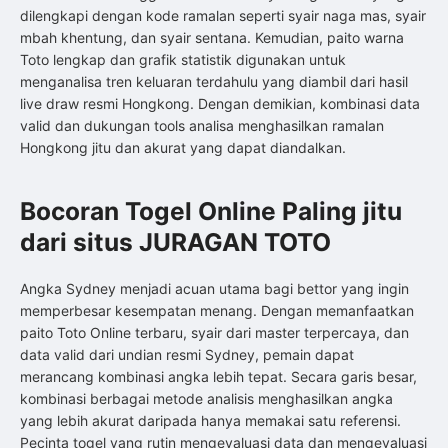
dilengkapi dengan kode ramalan seperti syair naga mas, syair
mbah khentung, dan syair sentana. Kemudian, paito warna
Toto lengkap dan grafik statistik digunakan untuk
menganalisa tren keluaran terdahulu yang diambil dari hasil
live draw resmi Hongkong. Dengan demikian, kombinasi data
valid dan dukungan tools analisa menghasilkan ramalan
Hongkong jitu dan akurat yang dapat diandalkan.
Bocoran Togel Online Paling jitu
dari situs JURAGAN TOTO
Angka Sydney menjadi acuan utama bagi bettor yang ingin
memperbesar kesempatan menang. Dengan memanfaatkan
paito Toto Online terbaru, syair dari master terpercaya, dan
data valid dari undian resmi Sydney, pemain dapat
merancang kombinasi angka lebih tepat. Secara garis besar,
kombinasi berbagai metode analisis menghasilkan angka
yang lebih akurat daripada hanya memakai satu referensi.
Pecinta togel yang rutin mengevaluasi data dan mengevaluasi