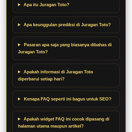
Apa itu Juragan Toto?
Apa keunggulan prediksi di Juragan Toto?
Pasaran apa saja yang biasanya dibahas di
Juragan Toto?
Apakah informasi di Juragan Toto
diperbarui setiap hari?
Kenapa FAQ seperti ini bagus untuk SEO?
Apakah widget FAQ ini cocok dipasang di
halaman utama maupun artikel?