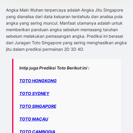
Angka Main Wuhan terpercaya adalah Angka Jitu Singapore
yang dianalisa dari data keluaran terdahulu dan analisa pola
angka yang sering muncul. Manfaat utamanya adalah untuk
memberikan panduan angka sebelum memasang taruhan
sebelum melakukan pemasangan angka. Prediksi ini berasal
dari Juragan Toto Singapore yang sering menghasilkan angka
jitu dalam prediksi permainan 2D 3D 4D.
Intip juga Prediksi Toto Berikut ini :
TOTO HONGKONG
TOTO SYDNEY
TOTO SINGAPORE
TOTO MACAU
TOTO CAMBODIA