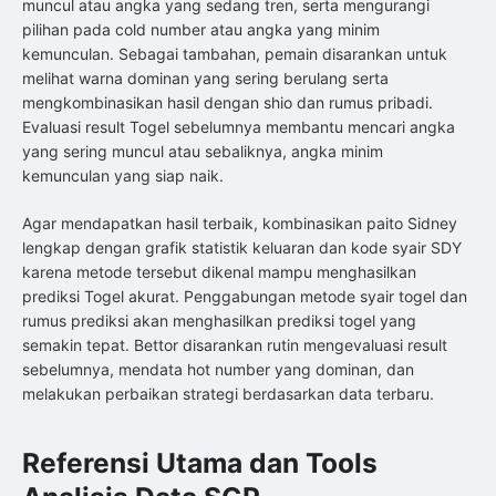
muncul atau angka yang sedang tren, serta mengurangi
pilihan pada cold number atau angka yang minim
kemunculan. Sebagai tambahan, pemain disarankan untuk
melihat warna dominan yang sering berulang serta
mengkombinasikan hasil dengan shio dan rumus pribadi.
Evaluasi result Togel sebelumnya membantu mencari angka
yang sering muncul atau sebaliknya, angka minim
kemunculan yang siap naik.
Agar mendapatkan hasil terbaik, kombinasikan paito Sidney
lengkap dengan grafik statistik keluaran dan kode syair SDY
karena metode tersebut dikenal mampu menghasilkan
prediksi Togel akurat. Penggabungan metode syair togel dan
rumus prediksi akan menghasilkan prediksi togel yang
semakin tepat. Bettor disarankan rutin mengevaluasi result
sebelumnya, mendata hot number yang dominan, dan
melakukan perbaikan strategi berdasarkan data terbaru.
Referensi Utama dan Tools