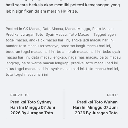
hasil secara berkala akan memiliki potensi kemenangan yang
lebih signifikan dalam meraih HK Prize.
Posted in
CK Macau
,
Data Macau
,
Macau Minggu
,
Paito Macau
,
Prediksi Juragan Toto
,
Syair Macau
,
Toto Macau
Tagged
agen
togel macau
,
angka ck macau hari ini
,
angka jadi macau hari ini
,
bandar toto macau terpercaya
,
bocoran langit macau hari ini
,
bocoran togel macau hari ini
,
bola merah macau hari ini
,
buku syair
macau hari ini
,
data macau lengkap
,
naga mas macau
,
paito macau
lengkap
,
paito warna macau lengkap
,
prediksi toto macau hari ini
,
situs togel macau hari ini
,
syair macau hari ini
,
toto macau hari ini
,
toto togel macau hari ini
Post
PREVIOUS:
NEXT:
navigation
Prediksi Toto Sydney
Prediksi Toto Wuhan
Hari Ini Minggu 07 Juni
Hari Ini Minggu 07 Juni
2026 By Juragan Toto
2026 By Juragan Toto