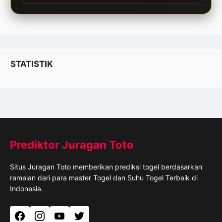
STATISTIK
Prediktor Juragan Toto
Situs Juragan Toto memberikan prediksi togel berdasarkan
ramalan dari para master Togel dan Suhu Togel Terbaik di
Indonesia.
Facebook
Instagram
YouTube
Twitter