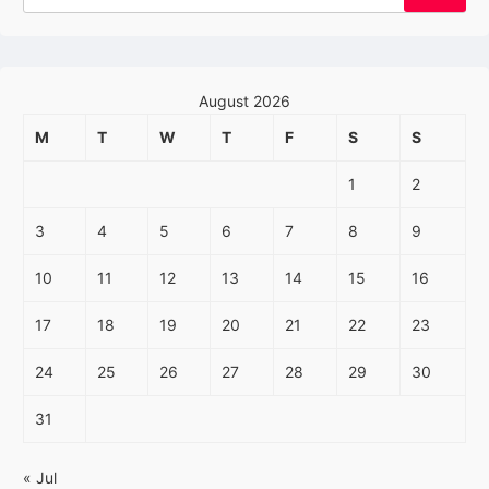
for:
Search
August 2026
M
T
W
T
F
S
S
1
2
3
4
5
6
7
8
9
10
11
12
13
14
15
16
17
18
19
20
21
22
23
24
25
26
27
28
29
30
31
« Jul