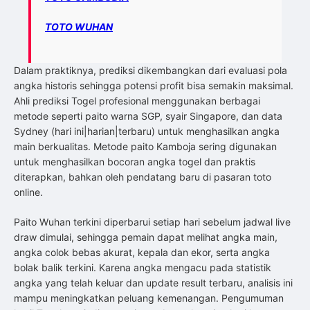
TOTO WUHAN
Dalam praktiknya, prediksi dikembangkan dari evaluasi pola
angka historis sehingga potensi profit bisa semakin maksimal.
Ahli prediksi Togel profesional menggunakan berbagai
metode seperti paito warna SGP, syair Singapore, dan data
Sydney (hari ini|harian|terbaru) untuk menghasilkan angka
main berkualitas. Metode paito Kamboja sering digunakan
untuk menghasilkan bocoran angka togel dan praktis
diterapkan, bahkan oleh pendatang baru di pasaran toto
online.
Paito Wuhan terkini diperbarui setiap hari sebelum jadwal live
draw dimulai, sehingga pemain dapat melihat angka main,
angka colok bebas akurat, kepala dan ekor, serta angka
bolak balik terkini. Karena angka mengacu pada statistik
angka yang telah keluar dan update result terbaru, analisis ini
mampu meningkatkan peluang kemenangan. Pengumuman