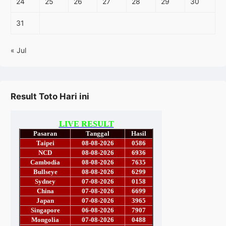
24
25
26
27
28
29
30
31
« Jul
Result Toto Hari ini