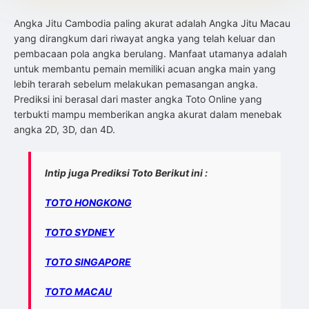
Angka Jitu Cambodia paling akurat adalah Angka Jitu Macau
yang dirangkum dari riwayat angka yang telah keluar dan
pembacaan pola angka berulang. Manfaat utamanya adalah
untuk membantu pemain memiliki acuan angka main yang
lebih terarah sebelum melakukan pemasangan angka.
Prediksi ini berasal dari master angka Toto Online yang
terbukti mampu memberikan angka akurat dalam menebak
angka 2D, 3D, dan 4D.
Intip juga Prediksi Toto Berikut ini :
TOTO HONGKONG
TOTO SYDNEY
TOTO SINGAPORE
TOTO MACAU