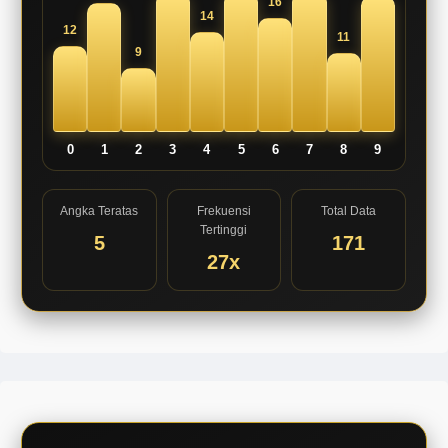
16
14
12
11
9
0
1
2
3
4
5
6
7
8
9
Angka Teratas
Frekuensi
Total Data
Tertinggi
5
171
27x