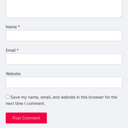
Name
*
Email
*
Website
Save my name, email, and website in this browser for the
next time I comment.