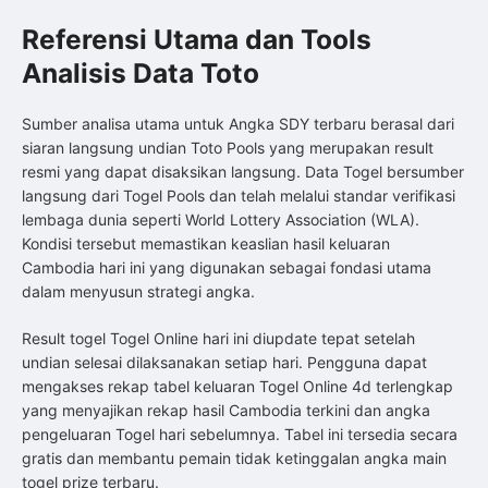
Referensi Utama dan Tools
Analisis Data Toto
Sumber analisa utama untuk Angka SDY terbaru berasal dari
siaran langsung undian Toto Pools yang merupakan result
resmi yang dapat disaksikan langsung. Data Togel bersumber
langsung dari Togel Pools dan telah melalui standar verifikasi
lembaga dunia seperti World Lottery Association (WLA).
Kondisi tersebut memastikan keaslian hasil keluaran
Cambodia hari ini yang digunakan sebagai fondasi utama
dalam menyusun strategi angka.
Result togel Togel Online hari ini diupdate tepat setelah
undian selesai dilaksanakan setiap hari. Pengguna dapat
mengakses rekap tabel keluaran Togel Online 4d terlengkap
yang menyajikan rekap hasil Cambodia terkini dan angka
pengeluaran Togel hari sebelumnya. Tabel ini tersedia secara
gratis dan membantu pemain tidak ketinggalan angka main
togel prize terbaru.