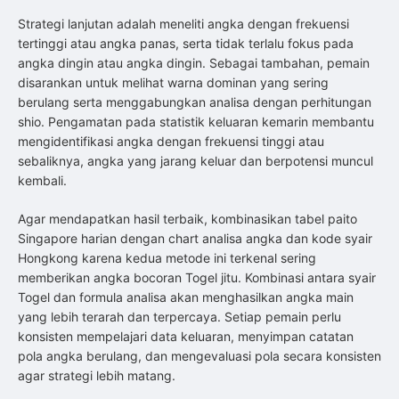
Strategi lanjutan adalah meneliti angka dengan frekuensi
tertinggi atau angka panas, serta tidak terlalu fokus pada
angka dingin atau angka dingin. Sebagai tambahan, pemain
disarankan untuk melihat warna dominan yang sering
berulang serta menggabungkan analisa dengan perhitungan
shio. Pengamatan pada statistik keluaran kemarin membantu
mengidentifikasi angka dengan frekuensi tinggi atau
sebaliknya, angka yang jarang keluar dan berpotensi muncul
kembali.
Agar mendapatkan hasil terbaik, kombinasikan tabel paito
Singapore harian dengan chart analisa angka dan kode syair
Hongkong karena kedua metode ini terkenal sering
memberikan angka bocoran Togel jitu. Kombinasi antara syair
Togel dan formula analisa akan menghasilkan angka main
yang lebih terarah dan terpercaya. Setiap pemain perlu
konsisten mempelajari data keluaran, menyimpan catatan
pola angka berulang, dan mengevaluasi pola secara konsisten
agar strategi lebih matang.