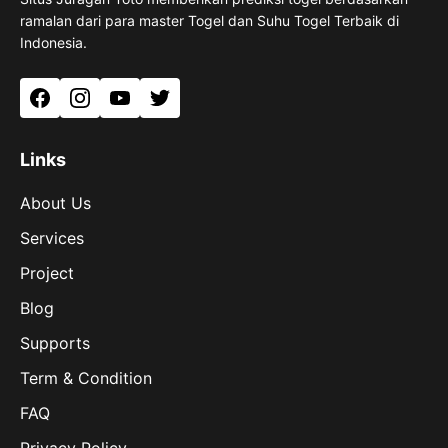
ramalan dari para master Togel dan Suhu Togel Terbaik di
Indonesia.
Facebook
Instagram
YouTube
Twitter
Links
About Us
Services
Project
Blog
Supports
Term & Condition
FAQ
Privacy Policy