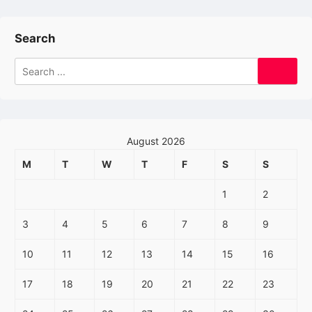
Search
Search
for:
Search
August 2026
M
T
W
T
F
S
S
1
2
3
4
5
6
7
8
9
10
11
12
13
14
15
16
17
18
19
20
21
22
23