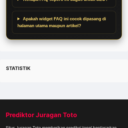
Apakah widget FAQ ini cocok dipasang di
halaman utama maupun artikel?
STATISTIK
Prediktor Juragan Toto
Situs Juragan Toto memberikan prediksi togel berdasarkan