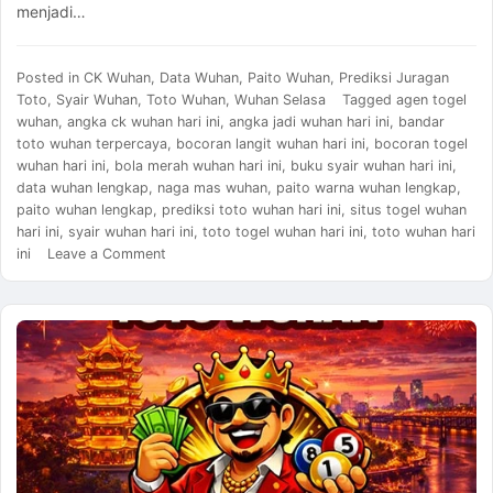
menjadi…
Posted in
CK Wuhan
,
Data Wuhan
,
Paito Wuhan
,
Prediksi Juragan
Toto
,
Syair Wuhan
,
Toto Wuhan
,
Wuhan Selasa
Tagged
agen togel
wuhan
,
angka ck wuhan hari ini
,
angka jadi wuhan hari ini
,
bandar
toto wuhan terpercaya
,
bocoran langit wuhan hari ini
,
bocoran togel
wuhan hari ini
,
bola merah wuhan hari ini
,
buku syair wuhan hari ini
,
data wuhan lengkap
,
naga mas wuhan
,
paito warna wuhan lengkap
,
paito wuhan lengkap
,
prediksi toto wuhan hari ini
,
situs togel wuhan
hari ini
,
syair wuhan hari ini
,
toto togel wuhan hari ini
,
toto wuhan hari
on
ini
Leave a Comment
Prediksi
Toto
Wuhan
Hari
Ini
Selasa
28
April
2026
By