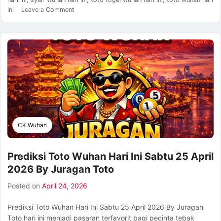
on
ini
Leave a Comment
Prediksi
Toto
Wuhan
Hari
Ini
Senin
27
April
2026
By
Juragan
CK Wuhan
Toto
Prediksi Toto Wuhan Hari Ini Sabtu 25 April
2026 By Juragan Toto
Posted on
April 24, 2026
Prediksi Toto Wuhan Hari Ini Sabtu 25 April 2026 By Juragan
Toto hari ini menjadi pasaran terfavorit bagi pecinta tebak