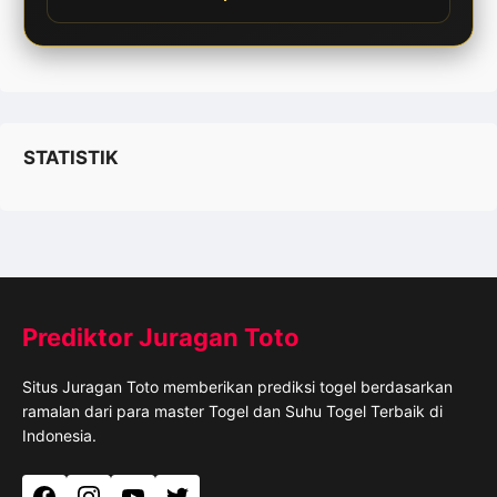
STATISTIK
Prediktor Juragan Toto
Situs Juragan Toto memberikan prediksi togel berdasarkan
ramalan dari para master Togel dan Suhu Togel Terbaik di
Indonesia.