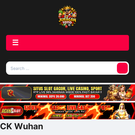
Skip
to
content
☰
Menu
Search
Searc
for:
CK Wuhan